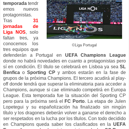
temporada
tendr
emos nuevos
protagonistas.
Tras
31
jornadas de
Liga NOS
, solo
faltan tres, ya
conocemos los
©Liga Portugal
tres equipos que
defenderán a Portugal en
UEFA Champions League
donde no habrá novedades en cuanto a protagonistas pero
sí en condición. El título se celebrará en Lisboa ya sea
SL
Benfica
o
Sporting CP
y ambos estarán en la fase de
grupos de la próxima Champions. El tercero acudirá al play-
off donde tendrá que superar la eliminatoria para acceder a
Champions, aunque si cae eliminado competirá en Europa
League. Esta temporada fue la situación del Sporting CP
pero para la próxima será el
FC Porto
. La etapa de Julen
Lopetegui y su españolización ha finalizado sin ningún
título y los dragones deberán volver a ganarse el derecho a
ser respetados en la lucha por los títulos. Con todo decidido
en Champions queda saber los clasificados en la
UEFA