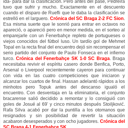
ida- para dar la clasificación. Pero antes del pase, Pedreira
tuvo que sufrir y mucho. Exactamente en el descuento
cuando el disparo de Ruefli que le daba la clasificación se
estrelló en el larguero.
Crónica del SC Braga 2-2 FC Sion
.
Esa misma suerte que le sonrió para entrar en octavos no
apareció, o apareció pero en menor medida, en el sorteo al
emparejarle con un Fenerbahçe repleto de portugueses o
viejos conocidos del fútbol luso. Un tardío gol de Mehmet
Topal en la recta final del encuentro dejó sin recompensar el
serio partido del conjunto de Paulo Fonseca en el infierno
turco.
Crónica del Fenerbahçe SK 1-0 SC Braga
. Braga
necesitaba revivir el espíritu casero donde Benfica, Porto,
Arsenal o Liverpool recientemente cayeron para continuar
con vida en las cuatro competiciones que iniciaron y
alcanzar los cuartos de final. Hassan adelantó rápidos a los
minhotos pero Topuk antes del descanso igualó el
encuentro. Con desventaja en la eliminatoria, el conjunto
bracarense salió decidido a remontar y lo consiguió con
goles de Josué al 69' y cinco minutos después Stoiljković.
Rafa Silva acabó por dar la puntilla a los otomanos que
resignados y sin posibilidad de revertir la situación
acabaron desesperados y con ocho jugadores.
Crónica del
SC Braga 4-1 Fenerbahçe SK
.