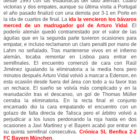
desde 1995 con las estadísticas del lado alemán: cuatro
victorias y dos empates, aunque su última visita a Portugal
el año pasado finalizó con una derrota por 3-1 en Porto en
la ida de cuartos de final. La
ida la vencieron los bávaros
merced de un madrugador gol de Arturo Vidal
. El
poderío alemán quedó contrarrestado por el valor de las
águilas que en la segunda parte tuvieron ocasiones para
empatar, e incluso reclamaron un claro penalti por mano de
Lahm no señalado. Tras mantenerse vivos en el infierno
alemán, tocaba remontar en Lisboa para entrar en
semifinales. El encuentro comenzó de cara con Raúl
Jiménez igualando la eliminatoria a la media hora pero
minutos después Arturo Vidal volvió a marcar a Ederson, en
esta ocasión desde fuera del área con todo a su favor tras
un rechace. El sueño se volvía más complicado y en la
reanudación tras el descanso, un gol de Thomas Müller
cerraba la eliminatoria. En la recta final el conjunto
encarnado dio la cara empatando el encuentro con un
golazo de falta directa de Talisca pero el árbitro volvió a
perjudicar a los lusos perdonando la roja hasta en dos
ocasiones a Javi Martínez y el Bayern acabó por entrar en
su quinta semifinal consecutiva.
Crónica SL Benfica 2-2
FC Bayern München
.