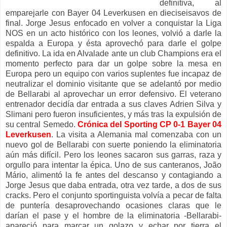
definitiva, al
emparejarle con Bayer 04 Leverkusen en dieciseisavos de
final. Jorge Jesus enfocado en volver a conquistar la Liga
NOS en un acto histórico con los leones, volvió a darle la
espalda a Europa y ésta aprovechó para darle el golpe
definitivo. La ida en Alvalade ante un club Champions era el
momento perfecto para dar un golpe sobre la mesa en
Europa pero un equipo con varios suplentes fue incapaz de
neutralizar el dominio visitante que se adelantó por medio
de Bellarabi al aprovechar un error defensivo. El veterano
entrenador decidía dar entrada a sus claves Adrien Silva y
Slimani pero fueron insuficientes, y más tras la expulsión de
su central Semedo.
Crónica del Sporting CP 0-1 Bayer 04
Leverkusen
. La visita a Alemania mal comenzaba con un
nuevo gol de Bellarabi con suerte poniendo la eliminatoria
aún más difícil. Pero los leones sacaron sus garras, raza y
orgullo para intentar la épica. Uno de sus canteranos, João
Mário, alimentó la fe antes del descanso y contagiando a
Jorge Jesus que daba entrada, otra vez tarde, a dos de sus
cracks. Pero el conjunto sportinguista volvía a pecar de falta
de puntería desaprovechando ocasiones claras que le
darían el pase y el hombre de la eliminatoria -Bellarabi-
apareció para marcar un golazo y echar por tierra el