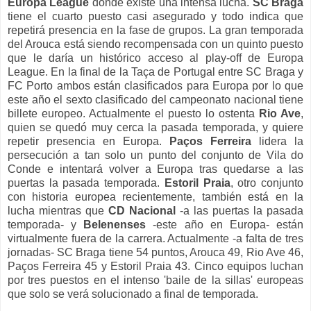
Europa League
donde existe una intensa lucha.
SC Braga
tiene el cuarto puesto casi asegurado y todo indica que
repetirá presencia en la fase de grupos. La gran temporada
del Arouca está siendo recompensada con un quinto puesto
que le daría un histórico acceso al play-off de Europa
League. En la final de la Taça de Portugal entre SC Braga y
FC Porto ambos están clasificados para Europa por lo que
este año el sexto clasificado del campeonato nacional tiene
billete europeo. Actualmente el puesto lo ostenta
Rio Ave
,
quien se quedó muy cerca la pasada temporada, y quiere
repetir presencia en Europa.
Paços Ferreira
lidera la
persecución a tan solo un punto del conjunto de Vila do
Conde e intentará volver a Europa tras quedarse a las
puertas la pasada temporada.
Estoril Praia
, otro conjunto
con historia europea recientemente, también está en la
lucha mientras que
CD Nacional
-a las puertas la pasada
temporada- y
Belenenses
-este año en Europa- están
virtualmente fuera de la carrera. Actualmente -a falta de tres
jornadas- SC Braga tiene 54 puntos, Arouca 49, Rio Ave 46,
Paços Ferreira 45 y Estoril Praia 43. Cinco equipos luchan
por tres puestos en el intenso 'baile de la sillas' europeas
que solo se verá solucionado a final de temporada.