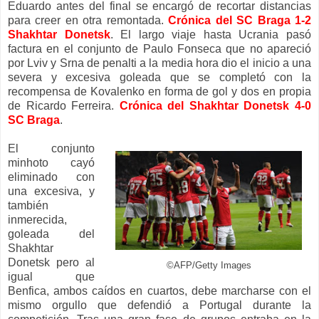
Eduardo antes del final se encargó de recortar distancias
para creer en otra remontada.
Crónica del SC Braga 1-2
Shakhtar Donetsk
. El largo viaje hasta Ucrania pasó
factura en el conjunto de Paulo Fonseca que no apareció
por Lviv y Srna de penalti a la media hora dio el inicio a una
severa y excesiva goleada que se completó con la
recompensa de Kovalenko en forma de gol y dos en propia
de Ricardo Ferreira.
Crónica del Shakhtar Donetsk 4-0
SC Braga
.
El conjunto
minhoto cayó
eliminado con
una excesiva, y
también
inmerecida,
goleada del
Shakhtar
Donetsk pero al
©AFP/Getty Images
igual que
Benfica, ambos caídos en cuartos, debe marcharse con el
mismo orgullo que defendió a Portugal durante la