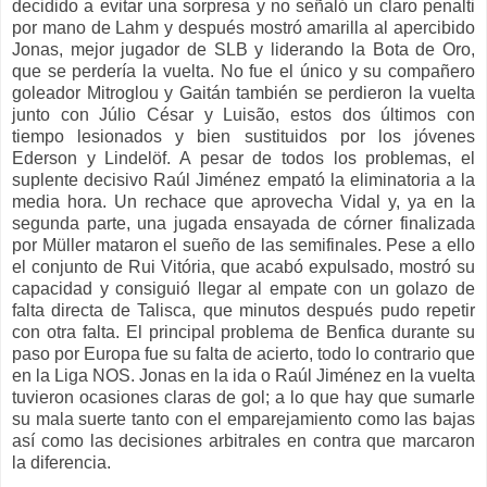
decidido a evitar una sorpresa y no señaló un claro penalti
por mano de Lahm y después mostró amarilla al apercibido
Jonas, mejor jugador de SLB y liderando la Bota de Oro,
que se perdería la vuelta. No fue el único y su compañero
goleador Mitroglou y Gaitán también se perdieron la vuelta
junto con Júlio César y Luisão, estos dos últimos con
tiempo lesionados y bien sustituidos por los jóvenes
Ederson y Lindelöf. A pesar de todos los problemas, el
suplente decisivo Raúl Jiménez empató la eliminatoria a la
media hora. Un rechace que aprovecha Vidal y, ya en la
segunda parte, una jugada ensayada de córner finalizada
por Müller mataron el sueño de las semifinales. Pese a ello
el conjunto de Rui Vitória, que acabó expulsado, mostró su
capacidad y consiguió llegar al empate con un golazo de
falta directa de Talisca, que minutos después pudo repetir
con otra falta. El principal problema de Benfica durante su
paso por Europa fue su falta de acierto, todo lo contrario que
en la Liga NOS. Jonas en la ida o Raúl Jiménez en la vuelta
tuvieron ocasiones claras de gol; a lo que hay que sumarle
su mala suerte tanto con el emparejamiento como las bajas
así como las decisiones arbitrales en contra que marcaron
la diferencia.