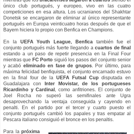
único club portugués, y europeo, vivo en las cuatro
competiciones en esa altura. Los ucranianos del Shakhtar
Donetsk se encargaron de eliminar al único representante
portugués en Europa veinticuatro horas después de que el
Bayern hiciera lo propio con Benfica en Champions.
En la
UEFA Youth League,
Benfica
también fue el
conjunto portugués más fuerte llegando a
cuartos de final
estando a un paso de repetir presencia en la Final Four
mientras que
FC Porto
siguió los pasos del conjunto senior
y acabó
eliminado en fase de grupos
. Por último, para
máxima felicidad benfiquista, el conjunto encarnado estuvo
en la final four de la
UEFA Futsal Cup
disputada en
Guadalajara con
Inter Movistar, de los portugueses
Ricardinho y Cardinal
, como anfitriones. El conjunto de
Joel Rocha no superó las semifinales ante Ugra
desaprovechando la ventaja conseguida y cayendo en
penalti. En el partido por el tercer y cuarto puesto el
conjunto portugués cambió los papales y tras empatar al
Pescara italiano consiguió el bronce en los penaltis.
Para la
próxima