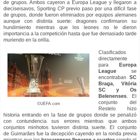
de grupos. Ambos cayeron a Europa League y llegaron a
dieciseisavos, Sporting CP previo paso por una difícil fase
de grupos, donde fueron eliminados por equipos alemanes
aunque con distinta suerte: dragones confirmaron su
hundimiento mientras que los leones no le dieron
importancia a la competición hasta que fue demasiado tarde
muriendo en la orilla.
Clasificados
directamente
para
Europa
League
se
encontraban
SC
Braga, Vitória
SC y Os
Belenenses
. El
conjunto del
©UEFA.com
Restelo hizo
historia entrando en la fase de grupos donde se penalizó
con contundencia sus errores mientras que ambos
conjuntos minhotos tuvieron distinta suerte. El conjunto
de Guimarães fue la decepción cayendo en la ronda previa
mientras que los
bracarenses llegaron a cuartos
siendo el