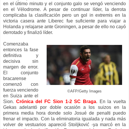
en el último minuto y el conjunto galo se vengó venciendo
en el Vélodrome. A pesar de continuar líder, la derrota
complicaba la clasificación pero un gol in extremis en la
victoria casera ante Liberec fue suficiente para viajar a
Holanda y relajarse ante Groningen, a pesar de ello no cayó
derrotado y finalizó líder.
Comenzaba
entonces la fase
definitiva y
decisiva sin
margen de error.
El conjunto
bracarense
comenzó con
fuerza venciendo
©AFP/Getty Images
en Suiza ante el
Sion.
Crónica del FC Sion 1-2 SC Braga
. En la vuelta
Gekas adelantó por doble ocasión a los suizos en la
primera media hora donde solo Josué de penalti puedo
frenar el impacto. Con la eliminatoria igualada y nada más
volver de vestuarios apareció Stoiljković -ya marcó en la