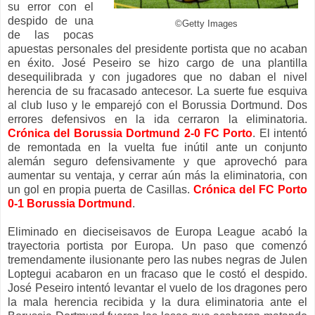
su error con el
despido de una
©Getty Images
de las pocas
apuestas personales del presidente portista que no acaban
en éxito. José Peseiro se hizo cargo de una plantilla
desequilibrada y con jugadores que no daban el nivel
herencia de su fracasado antecesor. La suerte fue esquiva
al club luso y le emparejó con el Borussia Dortmund. Dos
errores defensivos en la ida cerraron la eliminatoria.
Crónica del Borussia Dortmund 2-0 FC Porto
. El intentó
de remontada en la vuelta fue inútil ante un conjunto
alemán seguro defensivamente y que aprovechó para
aumentar su ventaja, y cerrar aún más la eliminatoria, con
un gol en propia puerta de Casillas.
Crónica del FC Porto
0-1 Borussia Dortmund
.
Eliminado en dieciseisavos de Europa League acabó la
trayectoria portista por Europa. Un paso que comenzó
tremendamente ilusionante pero las nubes negras de Julen
Loptegui acabaron en un fracaso que le costó el despido.
José Peseiro intentó levantar el vuelo de los dragones pero
la mala herencia recibida y la dura eliminatoria ante el