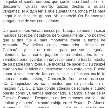
finiquitar el sueño europeo que confirmaría Lienhart en el
descuento. Quizás suerte, quizás destino o quizás
venganza, el Altach tenía que superar una ronda más para
llegar a la fase de grupos. Ahí apareció Os Belenenses
vengándose de sus compatriotas.
Del paso de los vimaranenses por Europa se pueden sacar
muchos aspectos negativos pero casualmente uno positivo
que al final fue el más importante: cavar la tumba de
Armando Evangelista como entrenador. Nacido en
Guimarães y con un extenso paso por sus categorías
inferiores, tanto como jugador como entrenador, fue el
señalado para levantar un proyecto huérfano tras la marcha
de su padre Rui Vitória. Fue incapaz de hacerlo y su traspié
europeo fue el inicio del descenso hasta estrellarse. Puede
sonar frívolo pero de las cenizas de su fracaso nació la
llama del éxito de Sérgio Conceição. Aunque su inicio con
'Os Conquistadores' se tambaleó por su pasado en el
máximo rival SC Braga donde además de robarle el cuarto
puesto como ya hemos mencionado, alcanzó la final de la
Taça de Portugal. Despedido de los minhotos por 'falta de
lealtad y respeto' encontró cobijo en el Estadio D. Afonso
Henriques. Allí comenzar a levantar un proyecto que