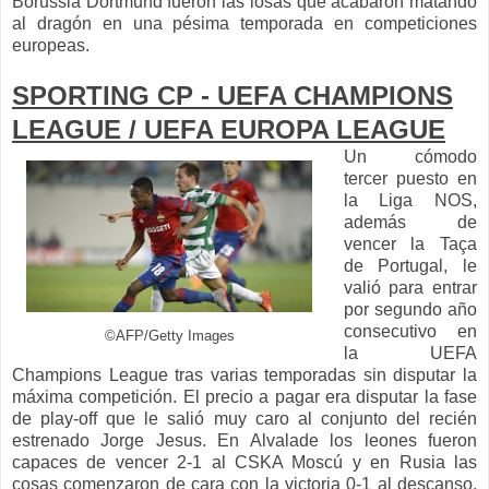
Borussia Dortmund fueron las losas que acabaron matando
al dragón en una pésima temporada en competiciones
europeas.
SPORTING CP - UEFA CHAMPIONS
LEAGUE / UEFA EUROPA LEAGUE
Un cómodo
tercer puesto en
la Liga NOS,
además de
vencer la Taça
de Portugal, le
valió para entrar
por segundo año
consecutivo en
©AFP/Getty Images
la UEFA
Champions League tras varias temporadas sin disputar la
máxima competición. El precio a pagar era disputar la fase
de play-off que le salió muy caro al conjunto del recién
estrenado Jorge Jesus. En Alvalade los leones fueron
capaces de vencer 2-1 al CSKA Moscú y en Rusia las
cosas comenzaron de cara con la victoria 0-1 al descanso.