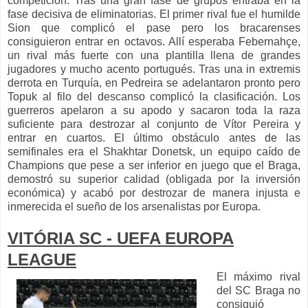
competición. Tras una gran fase de grupos entraba en la
fase decisiva de eliminatorias. El primer rival fue el humilde
Sion que complicó el pase pero los bracarenses
consiguieron entrar en octavos. Allí esperaba Febernahçe,
un rival más fuerte con una plantilla llena de grandes
jugadores y mucho acento portugués. Tras una in extremis
derrota en Turquía, en Pedreira se adelantaron pronto pero
Topuk al filo del descanso complicó la clasificación. Los
guerreros apelaron a su apodo y sacaron toda la raza
suficiente para destrozar al conjunto de Vítor Pereira y
entrar en cuartos. El último obstáculo antes de las
semifinales era el Shakhtar Donetsk, un equipo caído de
Champions que pese a ser inferior en juego que el Braga,
demostró su superior calidad (obligada por la inversión
económica) y acabó por destrozar de manera injusta e
inmerecida el sueño de los arsenalistas por Europa.
VITÓRIA SC - UEFA EUROPA
LEAGUE
El máximo rival
del SC Braga no
consiguió