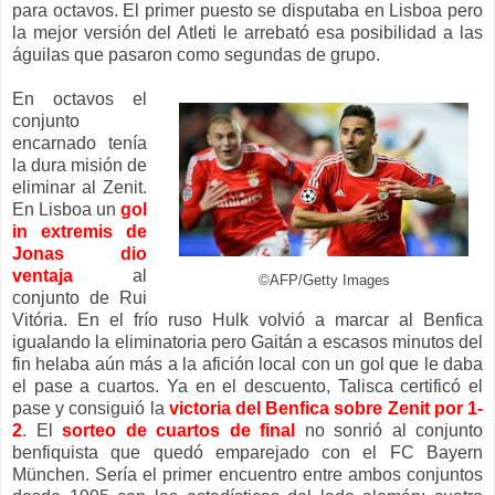
para octavos. El primer puesto se disputaba en Lisboa pero
la mejor versión del Atleti le arrebató esa posibilidad a las
águilas que pasaron como segundas de grupo.
En octavos el
conjunto
encarnado tenía
la dura misión de
eliminar al Zenit.
En Lisboa un
gol
in extremis de
Jonas dio
ventaja
al
©AFP/Getty Images
conjunto de Rui
Vitória. En el frío ruso Hulk volvió a marcar al Benfica
igualando la eliminatoria pero Gaitán a escasos minutos del
fin helaba aún más a la afición local con un gol que le daba
el pase a cuartos. Ya en el descuento, Talisca certificó el
pase y consiguió la
victoria del Benfica sobre Zenit por 1-
2
. El
sorteo de cuartos de final
no sonrió al conjunto
benfiquista que quedó emparejado con el FC Bayern
München. Sería el primer encuentro entre ambos conjuntos