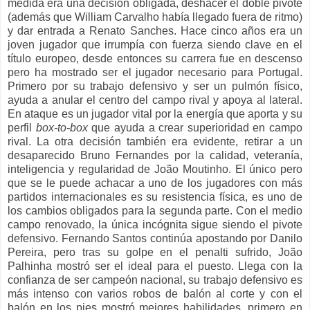
medida era una decisión obligada, deshacer el doble pivote
(además que William Carvalho había llegado fuera de ritmo)
y dar entrada a Renato Sanches. Hace cinco años era un
joven jugador que irrumpía con fuerza siendo clave en el
título europeo, desde entonces su carrera fue en descenso
pero ha mostrado ser el jugador necesario para Portugal.
Primero por su trabajo defensivo y ser un pulmón físico,
ayuda a anular el centro del campo rival y apoya al lateral.
En ataque es un jugador vital por la energía que aporta y su
perfil
box-to-box
que ayuda a crear superioridad en campo
rival. La otra decisión también era evidente, retirar a un
desaparecido Bruno Fernandes por la calidad, veteranía,
inteligencia y regularidad de João Moutinho. El único pero
que se le puede achacar a uno de los jugadores con más
partidos internacionales es su resistencia física, es uno de
los cambios obligados para la segunda parte. Con el medio
campo renovado, la única incógnita sigue siendo el pivote
defensivo. Fernando Santos continúa apostando por Danilo
Pereira, pero tras su golpe en el penalti sufrido, João
Palhinha mostró ser el ideal para el puesto. Llega con la
confianza de ser campeón nacional, su trabajo defensivo es
más intenso con varios robos de balón al corte y con el
balón en los pies mostró mejores habilidades, primero en