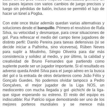
los pases lejanos con varios cambios de juego precisos y
luego sin pérdidas de balón, incluso se permitió el lujo de
hacer un túnel a Pogba.
Con este once titular además quedan varias alternativas y
soluciones desde el
banquillo
. Primero el revulsivo de Rafa
Silva, su velocidad y desmarque, para crear situaciones de
gol. Para refrescar el medio del campo tiene jugadores de
distinto perfil: Danilo Pereira para tareas defensivas (si se
decide iniciar a Palhinha, sino viceversa), Rúben Neves
para suplir a Moutinho, Sérgio Oliveira para dar más
consistencia y solidez al medio, y por último, la calidad y
creatividad de Bruno Fernandes que partiendo como
suplente puede ser un jugador importante. Si el resultado es
adverso queda André Silva para el juego aéreo en la busca
del gol o la entrada de otros delanteros como João Félix y
Gonçalo Guedes. No podemos olvidar tampoco a Pedro
Gonçalves, el mejor jugador de la Liga NOS, un
mediocentro con mucha llegada y gol -pichichi de la liga-
que sigue esperando su estreno. El resto del equipo es
indiscutible: Rui Patrício sigue demostrando ser uno de los
mejores porteros mundiales y se merece más