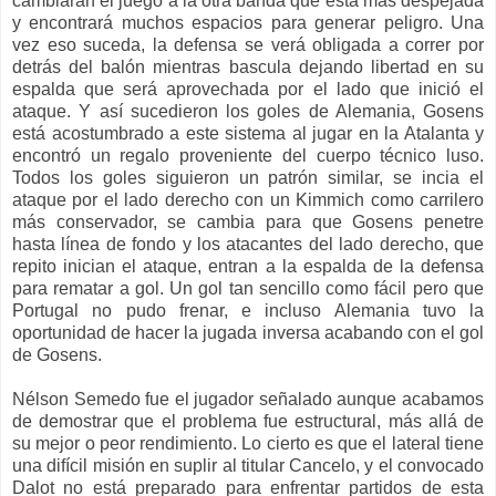
cambiarán el juego a la otra banda que está más despejada
y encontrará muchos espacios para generar peligro. Una
vez eso suceda, la defensa se verá obligada a correr por
detrás del balón mientras bascula dejando libertad en su
espalda que será aprovechada por el lado que inició el
ataque. Y así sucedieron los goles de Alemania, Gosens
está acostumbrado a este sistema al jugar en la Atalanta y
encontró un regalo proveniente del cuerpo técnico luso.
Todos los goles siguieron un patrón similar, se incia el
ataque por el lado derecho con un Kimmich como carrilero
más conservador, se cambia para que Gosens penetre
hasta línea de fondo y los atacantes del lado derecho, que
repito inician el ataque, entran a la espalda de la defensa
para rematar a gol. Un gol tan sencillo como fácil pero que
Portugal no pudo frenar, e incluso Alemania tuvo la
oportunidad de hacer la jugada inversa acabando con el gol
de Gosens.
Nélson Semedo fue el jugador señalado aunque acabamos
de demostrar que el problema fue estructural, más allá de
su mejor o peor rendimiento. Lo cierto es que el lateral tiene
una difícil misión en suplir al titular Cancelo, y el convocado
Dalot no está preparado para enfrentar partidos de esta