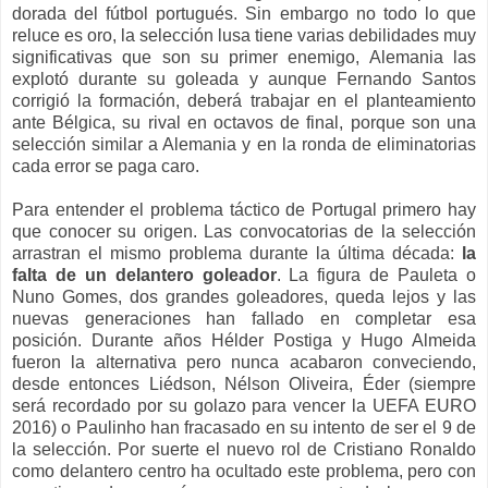
dorada del fútbol portugués. Sin embargo no todo lo que
reluce es oro, la selección lusa tiene varias debilidades muy
significativas que son su primer enemigo, Alemania las
explotó durante su goleada y aunque Fernando Santos
corrigió la formación, deberá trabajar en el planteamiento
ante Bélgica, su rival en octavos de final, porque son una
selección similar a Alemania y en la ronda de eliminatorias
cada error se paga caro.
Para entender el problema táctico de Portugal primero hay
que conocer su origen. Las convocatorias de la selección
arrastran el mismo problema durante la última década:
la
falta de un delantero goleador
. La figura de Pauleta o
Nuno Gomes, dos grandes goleadores, queda lejos y las
nuevas generaciones han fallado en completar esa
posición. Durante años Hélder Postiga y Hugo Almeida
fueron la alternativa pero nunca acabaron conveciendo,
desde entonces Liédson, Nélson Oliveira, Éder (siempre
será recordado por su golazo para vencer la UEFA EURO
2016) o Paulinho han fracasado en su intento de ser el 9 de
la selección. Por suerte el nuevo rol de Cristiano Ronaldo
como delantero centro ha ocultado este problema, pero con