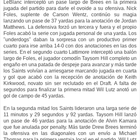
LeBlanc interceptó un pase largo de Brees en la primera
jugada del partido para darle el ovoide a su ofensiva. Nick
Foles, suplente de Carson Wentz, continúo su magia
lanzando un pase de 37 yardas para la anotación de Jordan
Matthews. La defensiva forzó un tercera y fuera y el propio
Foles acabó la serie con jugada personal de una yarda. Los
"underdogs" daban la sorpresa con un productivo primer
cuarto para irse arriba 14-0 con dos anotaciones en las dos
series. En el segundo cuarto Lattimore interceptó una balón
largo de Foles, el jugador comodín Taysom Hill completo un
engaño en una patada de despeje para avanzar y más tarde
los Saints volvían a arriesgarse marcando jugada en cuarta
y gol que acabó con la recepción de anotación de Keith
Kirkwood, novato sin ser reclutado en el Draft. A falta de
segundos para finalizar la primera mitad Wil Lutz anotó un
gol de campo de 45 yardas.
En la segunda mitad los Saints lideraron una larga serie de
11 minutos y 29 segundos y 92 yardas. Taysom Hill lanzó
un pase de 46 yardas para la anotación de Alvin Kamara
que fue anulada por penalty. Más tarde Drew Brees terminó
la ofensiva en las diagonales con un envío a Michael
Thomas para la primera ventaja local en el partido. Wil Lutz