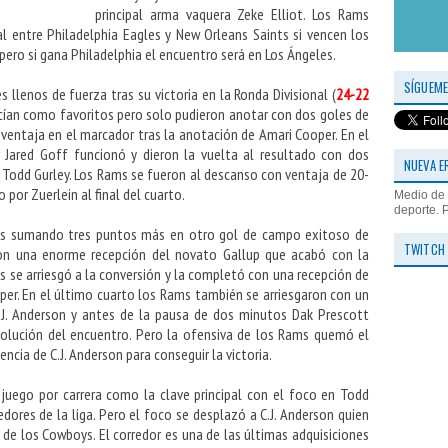
principal arma vaquera Zeke Elliot. Los Rams
al entre Philadelphia Eagles y New Orleans Saints si vencen los
pero si gana Philadelphia el encuentro será en Los Ángeles.
SÍGUEME
 llenos de fuerza tras su victoria en la Ronda Divisional (
24-22
ucían como favoritos pero solo pudieron anotar con dos goles de
ventaja en el marcador tras la anotación de Amari Cooper. En el
 Jared Goff funcionó y dieron la vuelta al resultado con dos
NUEVA E
y Todd Gurley. Los Rams se fueron al descanso con ventaja de 20-
 por Zuerlein al final del cuarto.
Medio de 
deporte. 
s sumando tres puntos más en otro gol de campo exitoso de
TWITCH
con una enorme recepción del novato Gallup que acabó con la
as se arriesgó a la conversión y la completó con una recepción de
per. En el último cuarto los Rams también se arriesgaron con un
.J. Anderson y antes de la pausa de dos minutos Dak Prescott
olución del encuentro. Pero la ofensiva de los Rams quemó el
ncia de C.J. Anderson para conseguir la victoria.
juego por carrera como la clave principal con el foco en Todd
edores de la liga. Pero el foco se desplazó a C.J. Anderson quien
de los Cowboys. El corredor es una de las últimas adquisiciones