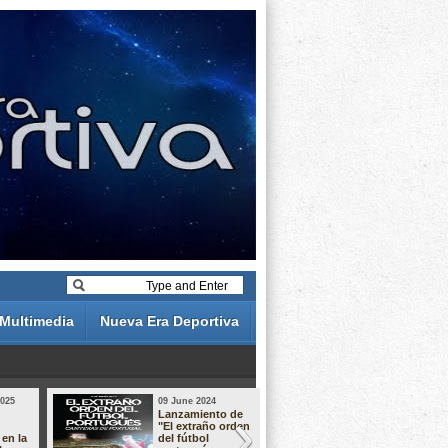
Multimedia
Nueva Era Deportiva
2025
09 June 2024
19 May 2024
Lanzamiento de
Análisis de 
"El extraño orden
descuentos 
 en la
del fútbol
Liga Portug