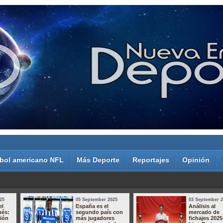
bol americano NFL
Más Deporte
Reportajes
Opinión
25
05 September 2025
03 September 
el
España es el
Análisis al
ués:
segundo país con
mercado de
sión
más jugadores
fichajes 2025