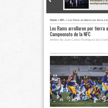
extranjera y la
multipropied
Home
»
NFL
» Los Rams arrollaron por tierra a
Los Rams arrollaron por tierra 
Campeonato de la NFC
Written By Juan Carlos Rodríguez dos Sant