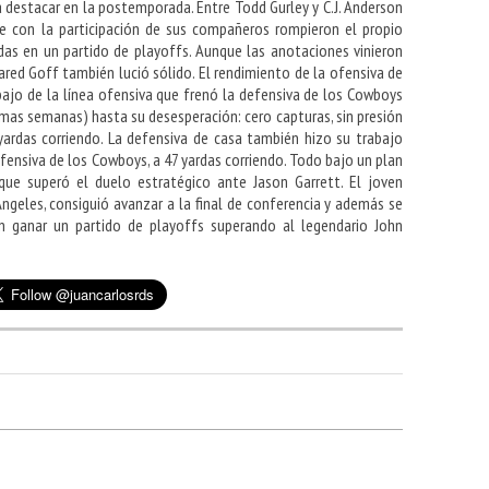
 destacar en la postemporada. Entre Todd Gurley y C.J. Anderson
e con la participación de sus compañeros rompieron el propio
idas en un partido de playoffs. Aunque las anotaciones vinieron
Jared Goff también lució sólido. El rendimiento de la ofensiva de
bajo de la línea ofensiva que frenó la defensiva de los Cowboys
timas semanas) hasta su desesperación: cero capturas, sin presión
yardas corriendo. La defensiva de casa también hizo su trabajo
 ofensiva de los Cowboys, a 47 yardas corriendo. Todo bajo un plan
ue superó el duelo estratégico ante Jason Garrett. El joven
ngeles, consiguió avanzar a la final de conferencia y además se
n ganar un partido de playoffs superando al legendario John