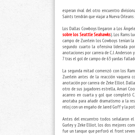
esperan rival del otro encuentro division
Saints tendrán que viajar a Nueva Orleans 
Los Dallas Cowboys llegaron a Los Ángeles
sobre los Seattle Seahawks
). Los Rams l
campo de Zuerlein los Cowboys tenían la 
segundo cuarto la ofensiva liderada por
anotaciones por carrera de C.J. Anderson 
7 tras el gol de campo de 63 yardas fallado
La segunda mitad comenzó con los Ram
Zuerlein antes de la reacción vaquera 
anotación por carrera de Zeke Elliot. Dall
otro de sus jugadores estrella, Amari Coo
acarreo en cuarta y gol que completó C
anotaba para añadir dramatismo a la res
reloj con un engaño de Jared Goff y la pote
Antes del encuentro todos señalaron el 
Gurley y Zeke Elliot, los dos mejores corr
fue un tanque que perforó el front seven 