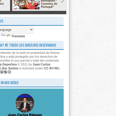
l:
portugués -
23/24: 'estr
ico
Canteras de
nos descon
Portugal"
ATE
y
Translate
GHT © TODOS LOS DERECHOS RESERVADOS
ontenido de la web es propiedad de Nueva
tiva y está protegido por los derechos de
prohíbe el uso parcial o total del contenido.
a Deportiva
© 2011 by
Juan Carlos
z dos Santos
is licensed under
CC BY-NC-
 EN MIS REDES