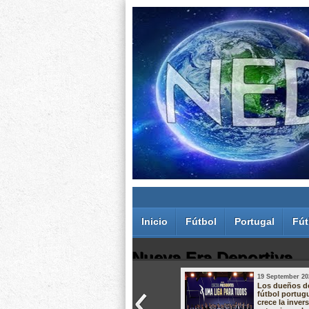
Inicio
Fútbol
Portugal
Fút
Nueva Era Deportiva
19 September 20
Juan Carlos Rodríguez dos Santos
Los dueños d
fútbol portug
crece la inver