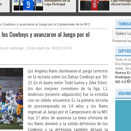
extranjeros de la
Liga Portuga
ad
Liga Portugal
récord histór
TRANSL
 los Cowboys y avanzaron al Juego por el Campeonato de la NFC
a los Cowboys y avanzaron al Juego por el
Powered b
os on domingo, 13 de enero de 2019 | 19:16
COPYRI
Todo el c
Era Depor
autor. Se 
Los Angeles Rams dominaron el juego terrestre
Nueva Er
en la victoria sobre los Dallas Cowboys por 30-
Rodrígue
22. En el duelo entre Todd Gurley y Zeke Elliot,
ND 4.0
los dos mejores corredores de la liga, C.J.
SÍGUEME
Anderson (reciente adquisición) fue la estrella
con un sólido encuentro. Es la primera victoria
de postemporada en 14 años y los Rams
regresan al Juego por el Campeonato de la NFC
tras 17 años de ausencia. La línea ofensiva de
los Rams dominó a la sólida defensiva de los
Cowboys y la defensiva también detuvo la