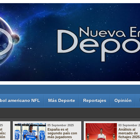
bol americano NFL
Más Deporte
Reportajes
Opinión
25
05 September 2025
03 September 
el
España es el
Análisis al
ués:
segundo país con
mercado de
sión
más jugadores
fichajes 2025