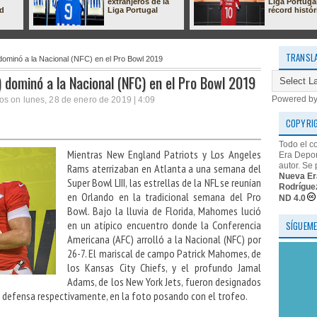
extranjeros de la
Liga Portuga
ad
Liga Portugal
récord histór
TRANSL
ominó a la Nacional (NFC) en el Pro Bowl 2019
 dominó a la Nacional (NFC) en el Pro Bowl 2019
Powered b
os on lunes, 28 de enero de 2019 | 4:09
COPYRI
Todo el c
Mientras New England Patriots y Los Angeles
Era Depor
autor. Se 
Rams aterrizaban en Atlanta a una semana del
Nueva Er
Super Bowl LIII, las estrellas de la NFL se reunían
Rodrígue
en Orlando en la tradicional semana del Pro
ND 4.0
Bowl. Bajo la lluvia de Florida, Mahomes lució
en un atípico encuentro donde la Conferencia
SÍGUEME
Americana (AFC) arrolló a la Nacional (NFC) por
26-7. El mariscal de campo Patrick Mahomes, de
los Kansas City Chiefs, y el profundo Jamal
Adams, de los New York Jets, fueron designados
 defensa respectivamente, en la foto posando con el trofeo.