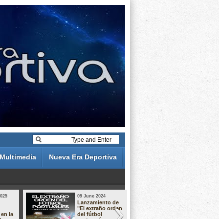
Multimedia
Nueva Era Deportiva
2025
09 June 2024
19 May 2024
Lanzamiento de
Análisis de 
"El extraño orden
descuentos 
 en la
del fútbol
Liga Portug