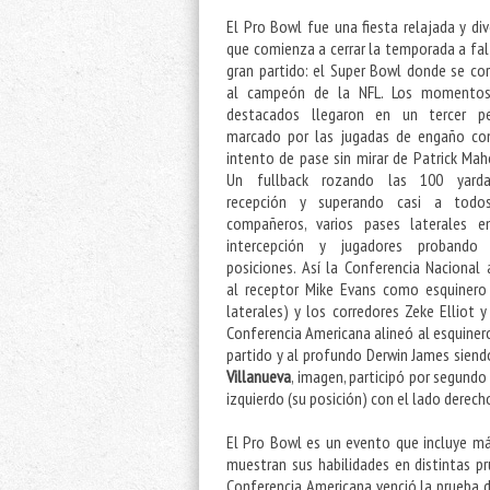
El Pro Bowl fue una fiesta relajada y div
que comienza a cerrar la temporada a fal
gran partido: el Super Bowl donde se co
al campeón de la NFL. Los momento
destacados llegaron en un tercer pe
marcado por las jugadas de engaño co
intento de pase sin mirar de Patrick Ma
Un fullback rozando las 100 yard
recepción y superando casi a todo
compañeros, varios pases laterales e
intercepción y jugadores probando 
posiciones. Así la Conferencia Nacional 
al receptor Mike Evans como esquinero
laterales) y los corredores Zeke Elliot
Conferencia Americana alineó al esquine
partido y al profundo Derwin James siend
Villanueva
, imagen, participó por segund
izquierdo (su posición) con el lado derech
El Pro Bowl es un evento que incluye más 
muestran sus habilidades en distintas p
Conferencia Americana venció la prueba 