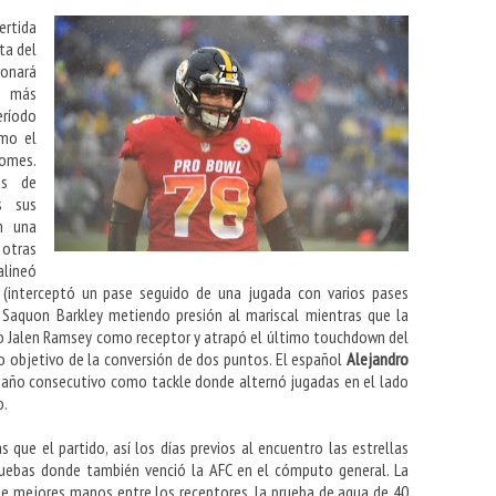
ertida
ta del
ronará
s más
ríodo
mo el
homes.
as de
s sus
n una
otras
alineó
 (interceptó un pase seguido de una jugada con varios pases
 y Saquon Barkley metiendo presión al mariscal mientras que la
ro Jalen Ramsey como receptor y atrapó el último touchdown del
o objetivo de la conversión de dos puntos. El español
Alejandro
o año consecutivo como tackle donde alternó jugadas en el lado
o.
que el partido, así los días previos al encuentro las estrellas
ruebas donde también venció la AFC en el cómputo general. La
de mejores manos entre los receptores, la prueba de agua de 40