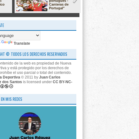
l:
portugués -
23/24: 'estr
ico
Canteras de
nos descon
Portugal"
ATE
y
Translate
GHT © TODOS LOS DERECHOS RESERVADOS
ontenido de la web es propiedad de Nueva
tiva y está protegido por los derechos de
prohíbe el uso parcial o total del contenido.
a Deportiva
© 2011 by
Juan Carlos
z dos Santos
is licensed under
CC BY-NC-
 EN MIS REDES