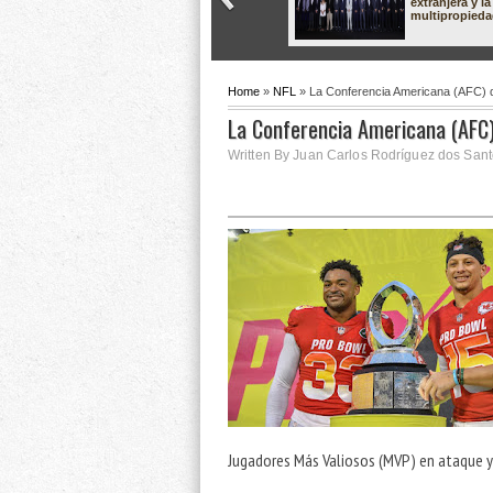
extranjera y la
multipropied
Home
»
NFL
» La Conferencia Americana (AFC) d
La Conferencia Americana (AFC)
Written By Juan Carlos Rodríguez dos Sant
Jugadores Más Valiosos (MVP) en ataque y