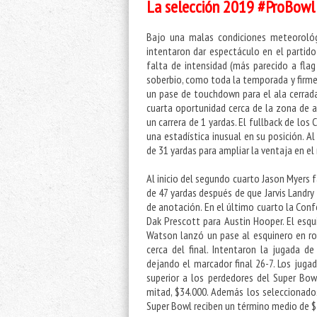
La selección 2019 #ProBowl i
Bajo una malas condiciones meteorológi
intentaron dar espectáculo en el partido
falta de intensidad (más parecido a fla
soberbio, como toda la temporada y firme 
un pase de touchdown para el ala cerrada 
cuarta oportunidad cerca de la zona de 
un carrera de 1 yardas. El fullback de los
una estadística inusual en su posición. A
de 31 yardas para ampliar la ventaja en el
Al inicio del segundo cuarto Jason Myers
de 47 yardas después de que Jarvis Landry
de anotación. En el último cuarto la Con
Dak Prescott para Austin Hooper. El esq
Watson lanzó un pase al esquinero en rol
cerca del final. Intentaron la jugada
dejando el marcador final 26-7. Los juga
superior a los perdedores del Super Bow
mitad, $34.000. Además los seleccionados
Super Bowl reciben un término medio de $5