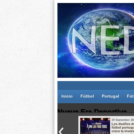
Inicio
Fútbol
Portugal
Fút
Nueva Era Deportiva
19 September 20
Juan Carlos Rodríguez dos Santos
Los dueños d
fútbol portug
crece la inver