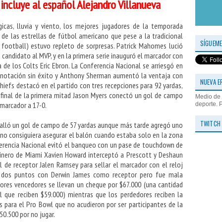
ncluye al español Alejandro Villanueva
cas, lluvia y viento, los mejores jugadores de la temporada
 de las estrellas de fútbol americano que pese a la tradicional
SÍGUEME
g football) estuvo repleto de sorpresas. Patrick Mahomes lució
candidato al MVP, y en la primera serie inauguró el marcador con
de los Colts Eric Ebron. La Conferencia Nacional se arriesgó en
anotación sin éxito y Anthony Sherman aumentó la ventaja con
NUEVA E
 Chiefs destacó en el partido con tres recepciones para 92 yardas,
l final de la primera mitad Jason Myers conectó un gol de campo
Medio de 
 marcador a 17-0.
deporte. 
TWITCH
 falló un gol de campo de 57 yardas aunque más tarde agregó uno
 no consiguiera asegurar el balón cuando estaba solo en la zona
ferencia Nacional evitó el banqueo con un pase de touchdown de
uinero de Miami Xavien Howard interceptó a Prescott y Deshaun
 de receptor Jalen Ramsey para sellar el marcador con el reloj
 de dos puntos con Derwin James como receptor pero fue mala
dores vencedores se llevan un cheque por $67.000 (una cantidad
l que reciben $59.000) mientras que los perdedores reciben la
 para el Pro Bowl que no acudieron por ser participantes de la
0.500 por no jugar.