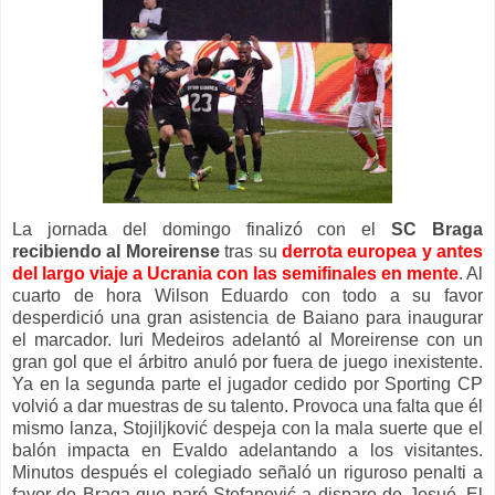
La jornada del domingo finalizó con el
SC Braga
recibiendo al Moreirense
tras su
derrota europea y antes
del largo viaje a Ucrania con las semifinales en mente
. Al
cuarto de hora Wilson Eduardo con todo a su favor
desperdició una gran asistencia de Baiano para inaugurar
el marcador. Iuri Medeiros adelantó al Moreirense con un
gran gol que el árbitro anuló por fuera de juego inexistente.
Ya en la segunda parte el jugador cedido por Sporting CP
volvió a dar muestras de su talento. Provoca una falta que él
mismo lanza, Stojiljković despeja con la mala suerte que el
balón impacta en Evaldo adelantando a los visitantes.
Minutos después el colegiado señaló un riguroso penalti a
favor de Braga que paró Stefanović a disparo de Josué. El