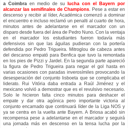
a Coimbra
en medio de su
lucha con el Bayern por
alcanzar las semifinales de Champions
. Pese a estar en
descenso y recibir al líder, Académica comenzó a dominar
el encuentro e incluso reclamó un penalti al cuarto de hora,
minutos antes de adelantarse en el marcador con un
disparo desde fuera del área de Pedro Nuno. Con la ventaja
en el marcador los estudiantes fueron todavía más
defensivos sin que las águilas pudieran con la portería
defendida por Pedro Trigueira. Mitroglou de cabeza antes
del descanso empató para Benfica que tuvo la remontada
en los pies de Pizzi y Jardel. En la segunda parte apareció
la figura de Pedro Trigueira para negar el gol hasta en
varias ocasiones con paradas inverosímiles provocando la
desesperación del conjunto lisboeta que se complicaba el
liderato. Rui Vitória daba entrada a Raúl Jiménez y el
mexicano volvió a demostrar que es el revulsivo necesario.
Solo le hicieron falta cinco minutos para deshacer el
empate y dar otra agónica pero importante victoria al
conjunto encarnado que continuará líder de la Liga NOS y
ya se centra en la vuelta ante Bayern. A Briosa acabó sin
recompensa pese a adelantarse en el marcador y seguirá
una jornada más en descenso en la tensa lucha por la