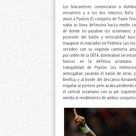
Los bracarenses comenzaron a domina
encuentro y a los dos minutos Rafa S
avisó a Pyatov. El conjunto de Paulo Fo
subía su línea defensiva hasta medio c
de donde no pasaban los ucranianos, y
posesión del balón y verticalidad busc
inaugurar el marcador en Pedreira. Los loc
vestidos con su segunda camiseta amar
por orden de la UEFA, dominaban sin enco
huecos en la defensa ucraniana 
tranquilidad de Pyatov. Los minhoto
arriesgaban sacando el balón de atrás, 
Benfica, y al borde del descanso Kovale
engañar al portero pero acaba perdiendo e
el central ucraniano con su pie izquier
viendo el rendimiento de ambos conjuntos