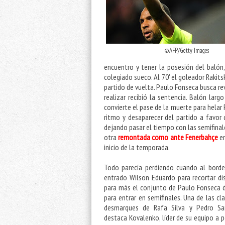
©AFP/Getty Images
encuentro y tener la posesión del balón
colegiado sueco. Al 70'
el goleador Rakitsk
partido de vuelta. Paulo Fonseca busca re
realizar recibió la sentencia. Balón lar
convierte el pase de la muerte para helar
ritmo y desaparecer del partido a favor 
dejando pasar el tiempo con las semifina
otra
remontada como ante Fenerbahçe
e
inicio de la temporada.
Todo parecía perdiendo cuando al borde 
entrado Wilson Eduardo para recortar dis
para más el conjunto de Paulo Fonseca d
para entrar en semifinales. Una de las cl
desmarques de Rafa Silva y Pedro San
destaca Kovalenko, líder de su equipo a 