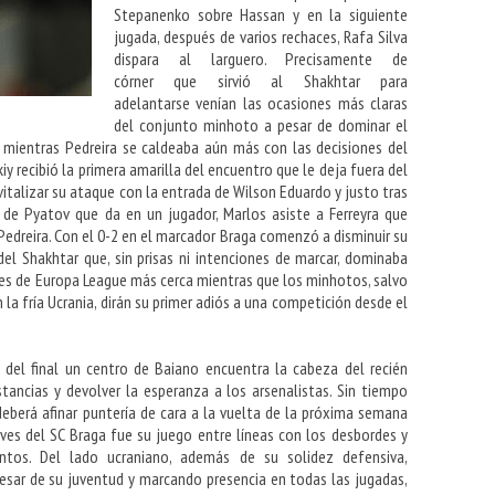
Stepanenko sobre Hassan y en la siguiente
jugada, después de varios rechaces, Rafa Silva
dispara al larguero. Precisamente de
córner
que sirvió al Shakhtar para
adelantarse
venían las ocasiones más claras
del conjunto minhoto a pesar de dominar el
, mientras Pedreira se caldeaba aún más con las decisiones del
iy recibió la primera amarilla del encuentro que le deja fuera del
vitalizar su ataque con la entrada de Wilson Eduardo y justo tras
go de Pyatov que da en un jugador, Marlos asiste a Ferreyra que
 Pedreira. Con el 0-2 en el marcador Braga comenzó a disminuir su
del Shakhtar que, sin prisas ni intenciones de marcar, dominaba
les de Europa League más cerca mientras que los minhotos, salvo
n la fría Ucrania, dirán su primer adiós a una competición desde el
del final un centro de Baiano encuentra la cabeza del recién
tancias y devolver la esperanza a los arsenalistas. Sin tiempo
eberá afinar puntería de cara a la vuelta de la próxima semana
aves del SC Braga fue su juego entre líneas con los desbordes y
tos. Del lado ucraniano, además de su solidez defensiva,
pesar de su juventud y marcando presencia en todas las jugadas,