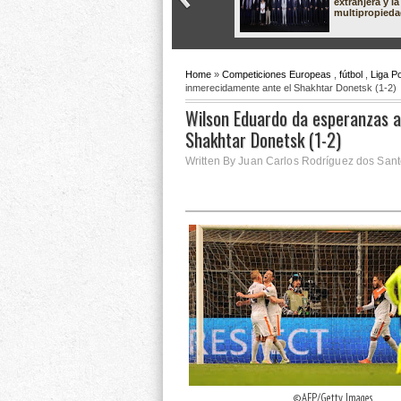
extranjera y la
multipropied
Home
»
Competiciones Europeas
,
fútbol
,
Liga Po
inmerecidamente ante el Shakhtar Donetsk (1-2)
Wilson Eduardo da esperanzas a
Shakhtar Donetsk (1-2)
Written By Juan Carlos Rodríguez dos Santo
©AFP/Getty Images