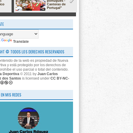
l:
portugués -
23/24: 'estr
ico
Canteras de
nos descon
Portugal"
ATE
y
Translate
GHT © TODOS LOS DERECHOS RESERVADOS
ontenido de la web es propiedad de Nueva
tiva y está protegido por los derechos de
prohíbe el uso parcial o total del contenido.
a Deportiva
© 2011 by
Juan Carlos
z dos Santos
is licensed under
CC BY-NC-
 EN MIS REDES