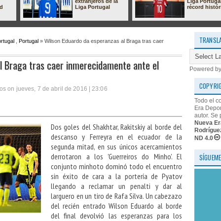
extranjeros de la
Liga Portuga
ad
Liga Portugal
récord histór
TRANSL
rtugal
,
Portugal
» Wilson Eduardo da esperanzas al Braga tras caer
l Braga tras caer inmerecidamente ante el
Powered b
COPYRI
s on jueves, 7 de abril de 2016 | 23:06
Todo el c
Era Depor
autor. Se 
Nueva Er
Dos goles del Shakhtar,
Rakitskiy al borde del
Rodrígue
descanso y Ferreyra en el ecuador de la
ND 4.0
segunda mitad,
en sus únicos acercamientos
derrotaron a los 'Guerreiros do Minho'. El
SÍGUEME
conjunto minhoto dominó todo el encuentro
sin éxito de cara a la portería de Pyatov
llegando a reclamar un penalti y dar al
larguero en un tiro de Rafa Silva. Un cabezazo
del recién entrado Wilson Eduardo al borde
del final devolvió las esperanzas para los