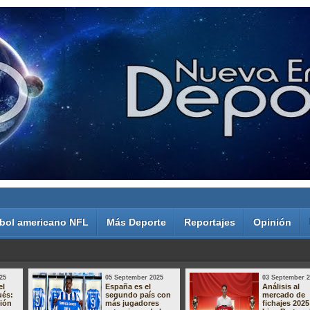
bol americano NFL
Más Deporte
Reportajes
Opinión
25
05 September 2025
03 September 
el
España es el
Análisis al
ués:
segundo país con
mercado de
sión
más jugadores
fichajes 2025