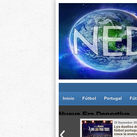
Inicio
Fútbol
Portugal
Fút
Nueva Era Deportiva
19 September 20
Juan Carlos Rodríguez dos Santos
Los dueños d
fútbol portug
crece la inver