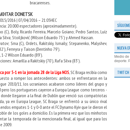
bracarenses.
SHAKHTAR DONETSK
 2015/2016 | 07/04/2016 – 21:05HEC
SÍGUEME
encia: 20.000 espectadores (aproximadamente).
 (C), Boly, Ricardo Ferreira, Marcelo Goiano; Pedro Santos, Luíz
afa Silva; Stoiljković (Wilson Eduardo 75') y Ahmed Hassan.
yatov; Srna (C), Ordets, Rakitskiy, Ismaily; Stepanenko, Malyshev,
NUEVA E
2'), Ferreyra y Taison (Dentinho 79').
), 1-2 Wilson Eduardo (89').
Medio de 
ones: Amarilla a Rakitskiy (70’), Rafa Silva (83').
deporte. 
TWITCH
a por 5-1 en la jornada 28 de la Liga NOS
, SC Braga recibía como
puesto a romper los antecedentes: ambos se enfrentaron en la
gue 2010/11, los ucranianos acabaron como líderes del grupo y
-0 pero los portugueses cayeron a Europa League como terceros -
- donde llegaron a la final de Dublín que venció sus compatriotas
a, ya en Europa League, SC Braga se enfrentó a su único rival
endos empates 1-1 y 0-0 ante el FC Dynamo Kyiv que le dieron el
 doble de los goles a domicilio. Es la primera vez que los minhotos
ntar la temporada de la mencionada final, al igual que para los
de 2009.