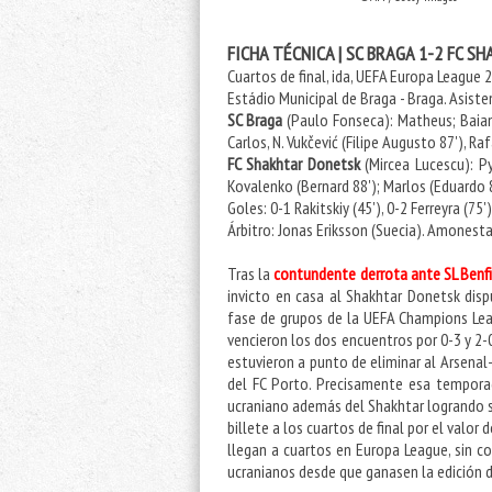
FICHA TÉCNICA | SC BRAGA 1-2 FC 
Cuartos de final, ida, UEFA Europa League
Estádio Municipal de Braga
- Braga. Asist
SC Braga
(Paulo Fonseca): Matheus; Baiano
Carlos, N. Vukčević (Filipe Augusto 87'), R
FC Shakhtar Donetsk
(
Mircea Lucescu
): P
Kovalenko (Bernard 88'); Marlos (Eduardo 8
Goles: 0-1 Rakitskiy (45'), 0-2 Ferreyra (75'
Árbitro:
Jonas Eriksson
(Suecia). Amonestaci
Tras la
contundente derrota ante SL Benfic
invicto en casa al Shakhtar Donetsk dis
fase de grupos de la UEFA Champions Lea
vencieron los dos encuentros por 0-3 y 2
estuvieron a punto de eliminar al Arsenal
del FC Porto. Precisamente esa temporad
ucraniano además del Shakhtar logrando s
billete a los cuartos de final por el valor
llegan a cuartos en Europa League, sin co
ucranianos desde que ganasen la edición 