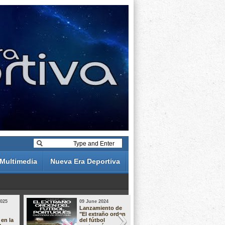
Multimedia
Nueva Era Deportiva
2025
09 June 2024
19 May 2024
Lanzamiento de
Análisis de 
"El extraño orden
descuentos 
 en la
del fútbol
Liga Portug