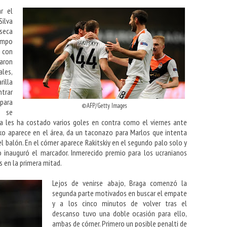
r el
ilva
nseca
ampo
 con
aron
ales,
illa
ntrar
para
©AFP/Getty Images
s se
ya les ha costado varios goles en contra como el viernes ante
nko aparece en el área, da un taconazo para Marlos que intenta
l balón. En el córner aparece Rakitskiy en el segundo palo solo y
do inauguró el marcador. Inmerecido premio para los ucranianos
 en la primera mitad.
Lejos de venirse abajo, Braga comenzó la
segunda parte motivados en buscar el empate
y a los cinco minutos de volver tras el
descanso tuvo una doble ocasión para ello,
ambas de córner. Primero un posible penalti de