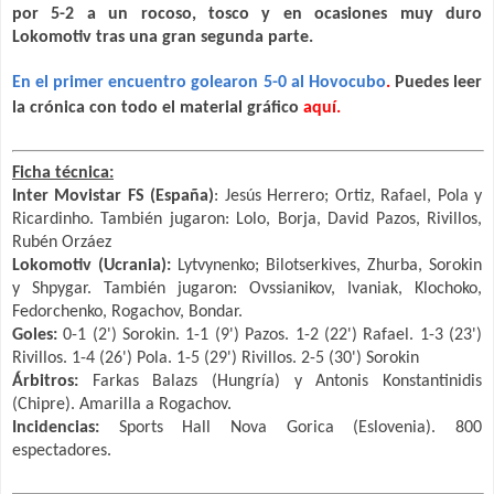
por 5-2 a un rocoso, tosco y en ocasiones muy duro
Lokomotiv tras una gran segunda parte.
En el primer encuentro golearon 5-0 al Hovocubo
.
Puedes leer
la crónica con todo el material gráfico
aquí
.
Ficha técnica:
Inter Movistar FS (España)
: Jesús Herrero; Ortiz, Rafael, Pola y
Ricardinho. También jugaron: Lolo, Borja, David Pazos, Rivillos,
Rubén Orzáez
Lokomotiv (Ucrania):
Lytvynenko; Bilotserkives, Zhurba, Sorokin
y Shpygar. También jugaron: Ovssianikov, Ivaniak, Klochoko,
Fedorchenko, Rogachov, Bondar.
Goles:
0-1 (2') Sorokin. 1-1 (9') Pazos. 1-2 (22') Rafael. 1-3 (23')
Rivillos. 1-4 (26') Pola. 1-5 (29') Rivillos. 2-5 (30') Sorokin
Árbitros:
Farkas Balazs (Hungría) y Antonis Konstantinidis
(Chipre). Amarilla a Rogachov.
Incidencias:
Sports Hall Nova Gorica (Eslovenia). 800
espectadores.