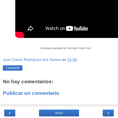
Contenido propiedad de Club Inter Fútbol Sala
Juan Carlos Rodríguez dos Santos
en
21:30
Compartir
No hay comentarios:
Publicar un comentario
‹
›
Inicio