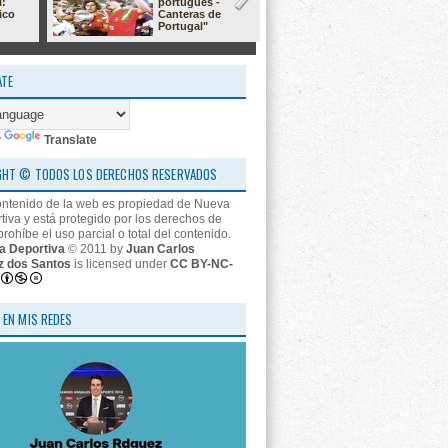
l:
portugués -
23/24: 'estr
ico
Canteras de
nos descon
Portugal"
ATE
y
Translate
GHT © TODOS LOS DERECHOS RESERVADOS
ontenido de la web es propiedad de Nueva
tiva y está protegido por los derechos de
prohíbe el uso parcial o total del contenido.
a Deportiva
© 2011 by
Juan Carlos
z dos Santos
is licensed under
CC BY-NC-
 EN MIS REDES