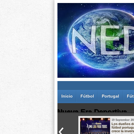
Inicio
Fútbol
Portugal
Fút
Nueva Era Deportiva
19 September 20
Juan Carlos Rodríguez dos Santos
Los dueños d
fútbol portug
crece la inver