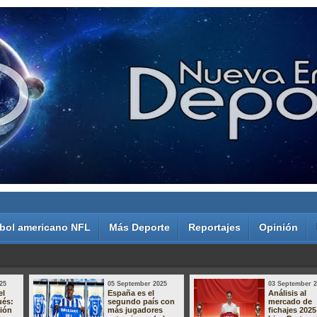
bol americano NFL
Más Deporte
Reportajes
Opinión
25
05 September 2025
03 September 
el
España es el
Análisis al
ués:
segundo país con
mercado de
sión
más jugadores
fichajes 2025