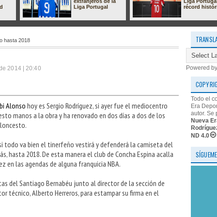
extranjeros de la
Liga Portuga
ad
Liga Portugal
récord histór
TRANSL
 hasta 2018
Powered b
de 2014 | 20:40
COPYRI
Todo el c
bi Alonso
hoy es Sergio Rodríguez, si ayer fue el mediocentro
Era Depor
autor. Se 
uesto manos a la obra y ha renovado en dos días a dos de los
Nueva Er
aloncesto.
Rodrígue
ND 4.0
si todo va bien el tinerfeño vestirá y defenderá la camiseta del
s, hasta 2018. De esta manera el club de Concha Espina acalla
SÍGUEME
ez en las agendas de alguna franquicia NBA.
tas del Santiago Bernabéu junto al director de la sección de
tor técnico, Alberto Herreros, para estampar su firma en el