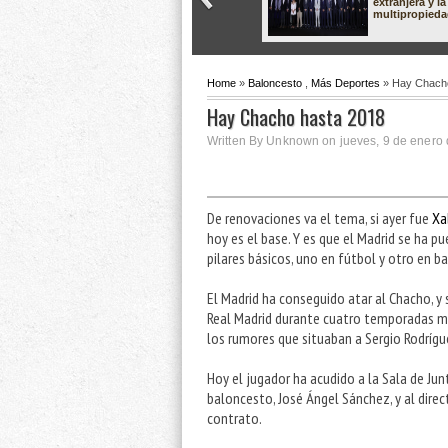
extranjera y la
multipropied
Home
»
Baloncesto
,
Más Deportes
» Hay Chacho
Hay Chacho hasta 2018
Written By Unknown on jueves, 9 de enero 
De renovaciones va el tema, si ayer fue
Xa
hoy es el base. Y es que el Madrid se ha p
pilares básicos, uno en fútbol y otro en b
El Madrid ha conseguido atar al Chacho, y 
Real Madrid durante cuatro temporadas má
los rumores que situaban a Sergio Rodrígu
Hoy el jugador ha acudido a la Sala de Jun
baloncesto, José Ángel Sánchez, y al direc
contrato.