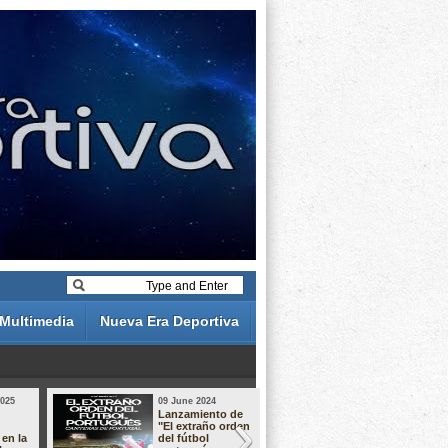
Multimedia
Nueva Era Deportiva
2025
09 June 2024
19 May 2024
Lanzamiento de
Análisis de 
"El extraño orden
descuentos 
 en la
del fútbol
Liga Portug