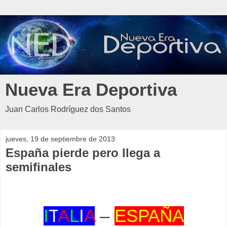
Nueva Era Deportiva
Juan Carlos Rodríguez dos Santos
jueves, 19 de septiembre de 2013
España pierde pero llega a
semifinales
I
T
A
L
I
A
–
ESPAÑA