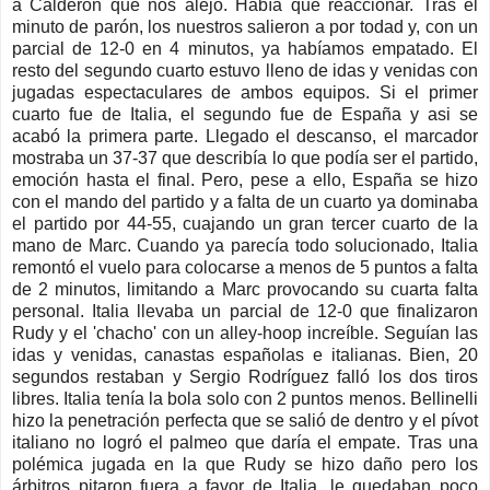
a Calderón que nos alejó. Había que reaccionar. Tras el
minuto de parón, los nuestros salieron a por todad y, con un
parcial de 12-0 en 4 minutos, ya habíamos empatado. El
resto del segundo cuarto estuvo lleno de idas y venidas con
jugadas espectaculares de ambos equipos. Si el primer
cuarto fue de Italia, el segundo fue de España y asi se
acabó la primera parte. Llegado el descanso, el marcador
mostraba un 37-37 que describía lo que podía ser el partido,
emoción hasta el final. Pero, pese a ello, España se hizo
con el mando del partido y a falta de un cuarto ya dominaba
el partido por 44-55, cuajando un gran tercer cuarto de la
mano de Marc. Cuando ya parecía todo solucionado, Italia
remontó el vuelo para colocarse a menos de 5 puntos a falta
de 2 minutos, limitando a Marc provocando su cuarta falta
personal. Italia llevaba un parcial de 12-0 que finalizaron
Rudy y el 'chacho' con un alley-hoop increíble. Seguían las
idas y venidas, canastas españolas e italianas. Bien, 20
segundos restaban y Sergio Rodríguez falló los dos tiros
libres. Italia tenía la bola solo con 2 puntos menos. Bellinelli
hizo la penetración perfecta que se salió de dentro y el pívot
italiano no logró el palmeo que daría el empate. Tras una
polémica jugada en la que Rudy se hizo daño pero los
árbitros pitaron fuera a favor de Italia, le quedaban poco