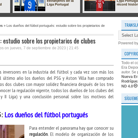
extranjeros de la
Liga Portuga
ad
Liga Portugal
récord histór
TRANSL
es
» Los dueños del fútbol portugués: estudio sobre los propietarios de
: estudio sobre los propietarios de clubes
Powered b
os on jueves, 7 de septiembre de 2023 | 21:45
COPYRI
Todo el c
Era Depor
s inversores en la industria del fútbol y cada vez son más los
autor. Se 
Nueva Er
 el último año los dueños del PSG y Aston Villa han comprado
Rodrígue
 los dos clubes con mayor solidez financiera después de los tres
ND 4.0
conocer la regulación vigente, todos los dueños de los clubes del
 y II Liga) y una conclusión personal sobre los motivos del
SÍGUEME
5:
Los dueños del fútbol portugués
Para entender el panorama hay que conocer su
regulación
. El modelo de organización de los