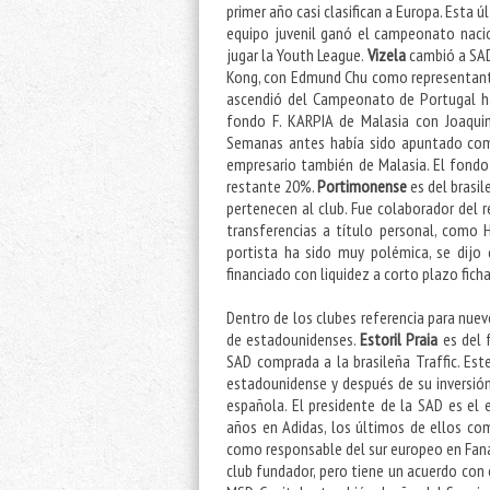
primer año casi clasifican a Europa. Esta
equipo juvenil ganó el campeonato nacion
jugar la Youth League.
Vizela
cambió a SAD
Kong, con Edmund Chu como representante
ascendió del Campeonato de Portugal has
fondo F. KARPIA de Malasia con Joaquim
Semanas antes había sido apuntado como
empresario también de Malasia. El fondo
restante 20%.
Portimonense
es del brasi
pertenecen al club. Fue colaborador del 
transferencias a título personal, como H
portista ha sido muy polémica, se dijo
financiado con liquidez a corto plazo ficha
Dentro de los clubes referencia para nuev
de estadounidenses.
Estoril Praia
es del 
SAD comprada a la brasileña Traffic. Es
estadounidense y después de su inversió
española. El presidente de la SAD es el 
años en Adidas, los últimos de ellos com
como responsable del sur europeo en Fana
club fundador, pero tiene un acuerdo con