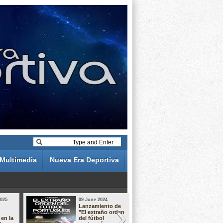
Multimedia
Nueva Era Deportiva
2025
09 June 2024
19 May 2024
Lanzamiento de
Análisis de 
"El extraño orden
descuentos 
 en la
del fútbol
Liga Portug