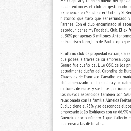
MSD Capital y también dueño del Spezia 
desde entonces el club es gestionado p
experiencia en Manchester United y SL Be
histórico que tuvo que ser refundado 
Farense. Con el club encaminado al ascen
estadounidense My Football Club. El ex fu
el 90% por apenas 5 millones. Anteriorm
de Francisco Lopo, hijo de Paulo Lopo que
El último club de propiedad extranjera es
que posee, a través de su empresa Jogo 
Gerard fue dueño del Lille OSC, de los pr
actualmente dueño del Girondins de Burd
Chaves
es de Francisco Carvalho, ex mari
club amenazado con la quiebra y actualmen
millones de euros, y sus hijos gestionan e
los nuevos ascendidos también son SAD'
relacionada con la familia Almeida Freitas
El club tiene el 75% y se desconoce el po
empresario João Rodrigues con un 66,9% y e
Guerreiro, socio número 1 que falleció en
descenso a las distritales.