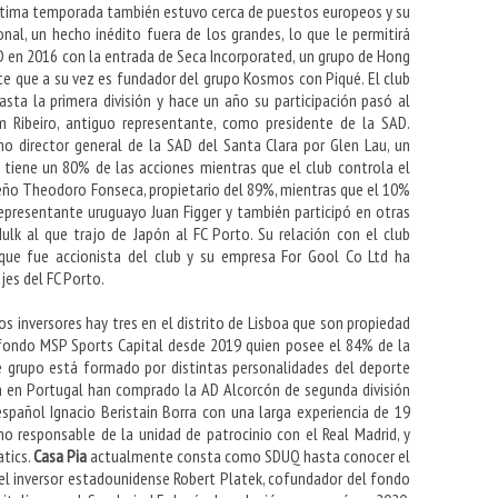
 última temporada también estuvo cerca de puestos europeos y su
al, un hecho inédito fuera de los grandes, lo que le permitirá
 en 2016 con la entrada de Seca Incorporated, un grupo de Hong
 que a su vez es fundador del grupo Kosmos con Piqué. El club
ta la primera división y hace un año su participación pasó al
 Ribeiro, antiguo representante, como presidente de la SAD.
 director general de la SAD del Santa Clara por Glen Lau, un
 tiene un 80% de las acciones mientras que el club controla el
leño Theodoro Fonseca, propietario del 89%, mientras que el 10%
representante uruguayo Juan Figger y también participó en otras
ulk al que trajo de Japón al FC Porto. Su relación con el club
 que fue accionista del club y su empresa For Gool Co Ltd ha
jes del FC Porto.
os inversores hay tres en el distrito de Lisboa que son propiedad
fondo MSP Sports Capital desde 2019 quien posee el 84% de la
te grupo está formado por distintas personalidades del deporte
n en Portugal han comprado la AD Alcorcón de segunda división
español Ignacio Beristain Borra con una larga experiencia de 19
o responsable de la unidad de patrocinio con el Real Madrid, y
tics.
Casa Pia
actualmente consta como SDUQ hasta conocer el
 el inversor estadounidense Robert Platek, cofundador del fondo