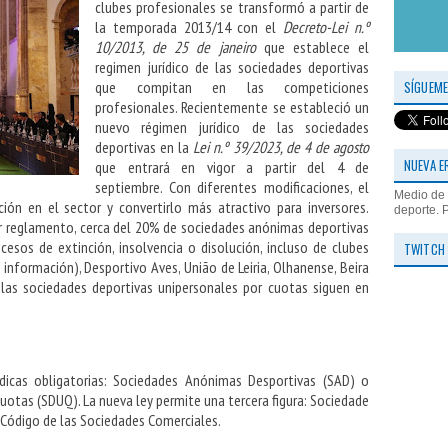
clubes profesionales se transformó a partir de
la temporada 2013/14 con el
Decreto-Lei n.º
10/2013, de 25 de janeiro
que establece el
regimen jurídico de las sociedades deportivas
SÍGUEME
que compitan en las competiciones
profesionales. Recientemente se estableció un
nuevo régimen jurídico de las sociedades
deportivas en la
Lei n.º 39/2023, de 4 de agosto
NUEVA E
que entrará en vigor a partir del 4 de
septiembre. Con diferentes modificaciones, el
Medio de 
ión en el sector y convertirlo más atractivo para inversores.
deporte. 
or reglamento, cerca del 20% de sociedades anónimas deportivas
cesos de extinción, insolvencia o disolución, incluso de clubes
TWITCH
nformación), Desportivo Aves, União de Leiria, Olhanense, Beira
 las sociedades deportivas unipersonales por cuotas siguen en
dicas obligatorias:
Sociedades Anónimas Desportivas (SAD) o
otas (SDUQ). La nueva ley permite una tercera figura: Sociedade
 Código de las Sociedades Comerciales.