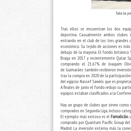
Todos los pr
Tras ellos se encuentran los dos equip
deportiva. Casualmente ambos clubes 
entrando en el club de los tres grandes
económico. Su tejido de acciones es más d
debajo de la mayoría. El fondo británic
Braga en 2017 y recientemente Qatar Sp
comprando el 21,67% de Joaquim Olivi
de Guimarães también recibieron inversió
tras la compra en 2020 de la participación
del egipcio Nassef Sawiris que es propieta
A finales de junio el fondo redujo su pa
equipos estaban clasificados a la Confere
Hay un grupo de clubes que sirven como e
comprados en Segunda Liga, incluso categorí
El ejemplo más exitoso es el
Famalicão
,
comprado por Quantum Pacific Group del is
Madrid. La inversión externa más la cone