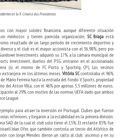
esidentes en la X
Cimeira dos Presidentes
os con mayor solidez financiera, aunque diferente situación
son minhotos y tienen parecida organización.
SC Braga
está
 como resultado de un largo período de crecimiento deportivo y
iverso y el club es el mayor accionista con el 36,98%, pero por
o Sundown Investments adquirió su 17% a la cámara municipal de
orts Investment, dueños del PSG, entraron en el accionariado
era (sí, el mismo de FC Porto y Sporting CP). Los vecinos
n extranjera en los últimos meses.
Vitória SC
controlaba el 96%
 de Mário Ferreira hasta la entrada del fondo V Sports, propiedad
rio del Aston Villa, con el 46% por apenas 5,5 millones de euros.
rticipación al 29% con motivo de las normas UEFA dado que ambos
nce League.
jemplo para atraer la inversión en Portugal. Clubes que fueron
as inferiores, y llegaron a la estabilidad en la primera división.
 una SAD de la cual el club solo tiene el 15%. El restante 85% fue
raelí Idan Ofer, que también controla un tercio del Atlético de
xión con Jorge Mendes dieron un salto al club: ascenso y en su