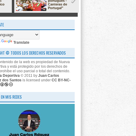
l:
portugués -
23/24: 'estr
ico
Canteras de
nos descon
Portugal"
ATE
y
Translate
GHT © TODOS LOS DERECHOS RESERVADOS
ontenido de la web es propiedad de Nueva
tiva y está protegido por los derechos de
prohíbe el uso parcial o total del contenido.
a Deportiva
© 2011 by
Juan Carlos
z dos Santos
is licensed under
CC BY-NC-
 EN MIS REDES