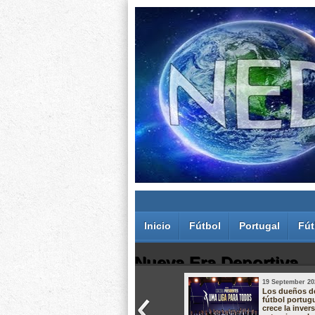
Inicio
Fútbol
Portugal
Fút
Nueva Era Deportiva
19 September 20
Juan Carlos Rodríguez dos Santos
Los dueños d
fútbol portug
crece la inver