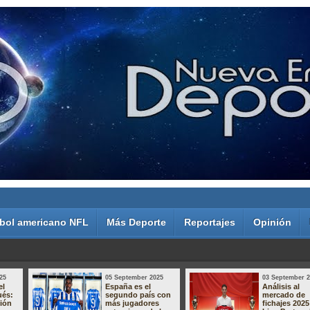
bol americano NFL
Más Deporte
Reportajes
Opinión
25
05 September 2025
03 September 
el
España es el
Análisis al
ués:
segundo país con
mercado de
sión
más jugadores
fichajes 2025