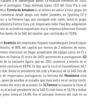
italiano y el SønderjyskE danés. La relación comenzó en 2020,
or el portugués Tiago Almeida Lopes, CEO del Casa Pia, y con
nfica.
Estrela da Amadora
es el último en unirse a este grupo. Un
y comenzar desde abajo con André Geraldes, ex Sporting CP y
so a la Primeira Liga, que consiguió más tarde, entró el grupo
tbolista Patrice Evra y el empresario indio Paul Roy adquirieron
ente el accionista mayoritario era la empresa Adventure Domain
 fue dueño de la SAD del Leixões, que controlaba el 79,8%.
 el
Boavista
del empresario hispano-luxemburgués Gerard López
Bonito, el 90% del capital por menos de 2 millones de euros.
imeros inversores en Skype, propietario del equipo Lotus en F1 y
eos en Francia. El resto de SAD's pertenecen a portugueses.
GD
do de la cantante Ágata, que en 2011 comenzó a invertir en el
te controla el 89,8%. Se dijo que le tocó el Euromillones, 66,7
l club: Bruno es presidente del club y Francisco de la SAD. Dos de
s de empresarios portugueses. La historia del
Moreirense
está
, quien da nombre al estadio, que tuvo éxito en el sector textil.
seedor del resto de acciones. En
SC Farense
la mayoría la tiene el
s el actual presidente de la SAD. El club tiene el 18,5% y Aníbal
 junio, tenía el 14,4%. Fue el principal inversor del club en su