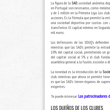
La figura de la
SAD
, sociedad anónima dep
en Portugal son necesarios, como mínimo, 
y de 1 millón en la Primeira Liga. Los c
acciones. Es la fórmula que permite la ent
una sociedad deportiva por cuotas con 
transferirse. El capital mínimo en Segund
mil euros.
Los defensores de las SDUQ's defienden 
mientras que las SAD's permite la entra
10% del capital social, permitiendo un gr
del capital social al 5% y el club fund
asamblea general a la fusión, escisión o 
La novedad es la introducción de la
Soci
club, mientras que ahora se permite tene
es que las SAD's tienen órganos de superv
exigentes.
Los patrocinadores d
Te puede interesar:
LOS DUEÑOS DE LOS CLUBES