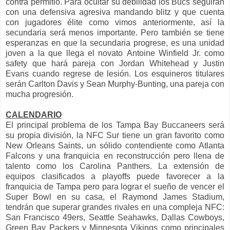
contra permitió. Para ocultar su debilidad los Bucs seguirán
con una defensiva agresiva mandando blitz y que cuenta
con jugadores élite como vimos anteriormente, así la
secundaria será menos importante. Pero también se tiene
esperanzas en que la secundaria progrese, es una unidad
joven a la que llega el novato Antoine Winfield Jr. como
safety que hará pareja con Jordan Whitehead y Justin
Evans cuando regrese de lesión. Los esquineros titulares
serán Carlton Davis y Sean Murphy-Bunting, una pareja con
mucha progresión.
CALENDARIO
El principal problema de los Tampa Bay Buccaneers será
su propia división, la NFC Sur tiene un gran favorito como
New Orleans Saints, un sólido contendiente como Atlanta
Falcons y una franquicia en reconstrucción pero llena de
talento como los Carolina Panthers. La extensión de
equipos clasificados a playoffs puede favorecer a la
franquicia de Tampa pero para lograr el sueño de vencer el
Super Bowl en su casa, el Raymond James Stadium,
tendrán que superar grandes rivales en una compleja NFC:
San Francisco 49ers, Seattle Seahawks, Dallas Cowboys,
Green Bay Packers y Minnesota Vikings como principales