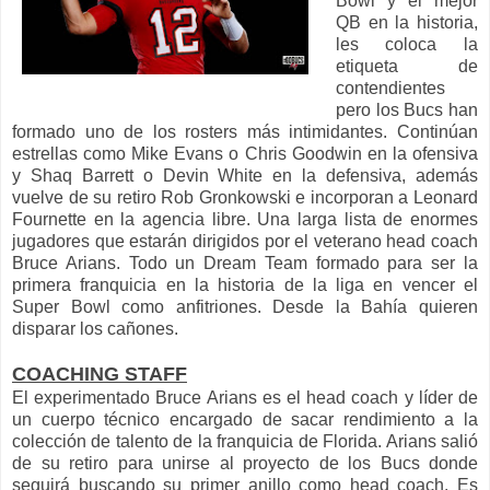
Bowl y el mejor
QB en la historia,
les coloca la
etiqueta de
contendientes
pero los Bucs han
formado uno de los rosters más intimidantes. Continúan
estrellas como Mike Evans o Chris Goodwin en la ofensiva
y Shaq Barrett o Devin White en la defensiva, además
vuelve de su retiro Rob Gronkowski e incorporan a Leonard
Fournette en la agencia libre. Una larga lista de enormes
jugadores que estarán dirigidos por el veterano head coach
Bruce Arians. Todo un Dream Team formado para ser la
primera franquicia en la historia de la liga en vencer el
Super Bowl como anfitriones. Desde la Bahía quieren
disparar los cañones.
COACHING STAFF
El experimentado Bruce Arians es el head coach y líder de
un cuerpo técnico encargado de sacar rendimiento a la
colección de talento de la franquicia de Florida. Arians salió
de su retiro para unirse al proyecto de los Bucs donde
seguirá buscando su primer anillo como head coach. Es