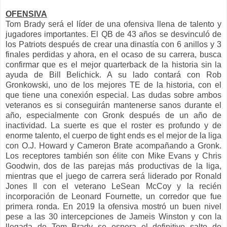
OFENSIVA
Tom Brady será el líder de una ofensiva llena de talento y
jugadores importantes. El QB de 43 años se desvinculó de
los Patriots después de crear una dinastía con 6 anillos y 3
finales perdidas y ahora, en el ocaso de su carrera, busca
confirmar que es el mejor quarterback de la historia sin la
ayuda de Bill Belichick. A su lado contará con Rob
Gronkowski, uno de los mejores TE de la historia, con el
que tiene una conexión especial. Las dudas sobre ambos
veteranos es si conseguirán mantenerse sanos durante el
año, especialmente con Gronk después de un año de
inactividad. La suerte es que el roster es profundo y de
enorme talento, el cuerpo de tight ends es el mejor de la liga
con O.J. Howard y Cameron Brate acompañando a Gronk.
Los receptores también son élite con Mike Evans y Chris
Goodwin, dos de las parejas más productivas de la liga,
mientras que el juego de carrera será liderado por Ronald
Jones II con el veterano LeSean McCoy y la recién
incorporación de Leonard Fournette, un corredor que fue
primera ronda. En 2019 la ofensiva mostró un buen nivel
pese a las 30 intercepciones de Jameis Winston y con la
llegada de Tom Brady se espera el definitivo salto de