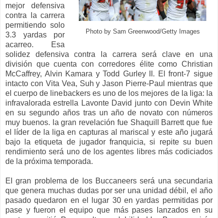
mejor defensiva
contra la carrera
permitiendo solo
Photo by Sam Greenwood/Getty Images
3.3 yardas por
acarreo. Esa
solidez defensiva contra la carrera será clave en una
división que cuenta con corredores élite como Christian
McCaffrey, Alvin Kamara y Todd Gurley II. El front-7 sigue
intacto con Vita Vea, Suh y Jason Pierre-Paul mientras que
el cuerpo de linebackers es uno de los mejores de la liga: la
infravalorada estrella Lavonte David junto con Devin White
en su segundo años tras un año de novato con números
muy buenos. la gran revelación fue Shaquill Barrett que fue
el líder de la liga en capturas al mariscal y este año jugará
bajo la etiqueta de jugador franquicia, si repite su buen
rendimiento será uno de los agentes libres más codiciados
de la próxima temporada.
El gran problema de los Buccaneers será una secundaria
que genera muchas dudas por ser una unidad débil, el año
pasado quedaron en el lugar 30 en yardas permitidas por
pase y fueron el equipo que más pases lanzados en su