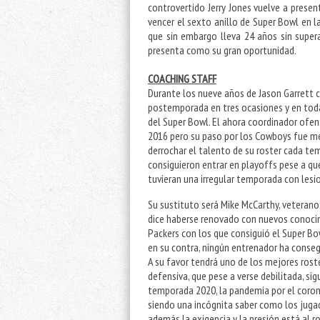
controvertido Jerry Jones vuelve a presen
vencer el sexto anillo de Super Bowl en la
que sin embargo lleva 24 años sin super
presenta como su gran oportunidad.
COACHING STAFF
Durante los nueve años de Jason Garrett
postemporada en tres ocasiones y en todas
del Super Bowl. El ahora coordinador ofe
2016 pero su paso por los Cowboys fue med
derrochar el talento de su roster cada tem
consiguieron entrar en playoffs pese a que 
tuvieran una irregular temporada con lesi
Su sustituto será Mike McCarthy, veteran
dice haberse renovado con nuevos conoci
Packers con los que consiguió el Super Bow
en su contra, ningún entrenador ha conseg
A su favor tendrá uno de los mejores rost
defensiva, que pese a verse debilitada, sig
temporada 2020, la pandemia por el coro
siendo una incógnita saber como los juga
además la exigencia y la presión está al r