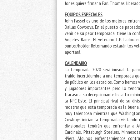
Jones quiere firmar a Earl Thomas, liberad
EQUIPOS ESPECIALES
John Fassel es uno de los mejores entren
Dallas Cowboys. En el puesto de pateador 
venir de su peor temporada, tiene la con
Angeles Rams. El veterano L.P. Ladouc
punter/holder. Retornando estarán los ve
aportará.
CALENDARIO
La temporada 2020 será inusual, la pan
traído incertidumbre a una temporada que
de público en los estadios. Como hemos v
y jugadores importantes pero lo tendr
fracaso a su decepcionante lista. Lo mín
la NFC Este. El principal rival de su d
mostrar que esta temporada es la buena. 
muy talentosa mientras que Washington 
Cowboys inician la temporada visitando
divisionales tendrán que enfrentar a A
Cardinals, Pittsburgh Steelers, Minnesot
49ers. Algunos enfrentamientos cont