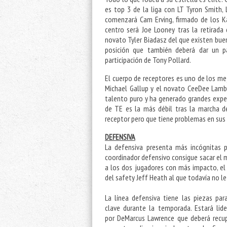
es top 3 de la liga con LT Tyron Smith, 
comenzará Cam Erving, firmado de los Ka
centro será Joe Looney tras la retirada
novato Tyler Biadasz del que existen buen
posición que también deberá dar un p
participación de Tony Pollard.
El cuerpo de receptores es uno de los mej
Michael Gallup y el novato CeeDee Lamb 
talento puro y ha generado grandes expect
de TE es la más débil tras la marcha de
receptor pero que tiene problemas en sus
DEFENSIVA
La defensiva presenta más incógnitas p
coordinador defensivo consigue sacar el 
a los dos jugadores con más impacto, el
del safety Jeff Heath al que todavía no l
La línea defensiva tiene las piezas par
clave durante la temporada. Estará lid
por DeMarcus Lawrence que deberá recup