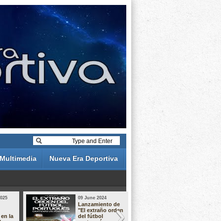
Multimedia
Nueva Era Deportiva
2025
09 June 2024
19 May 2024
Lanzamiento de
Análisis de 
"El extraño orden
descuentos 
 en la
del fútbol
Liga Portug