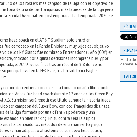
tar uno de los rosters más cargado de la liga con el objetivo de
 historia de una de las franquicias más laureadas de la liga pero
ar la Ronda Divisional en postemporada. La temporada 2020 se
SÍGUEME
 como head coach en el AT&T Stadium solo entró en
 fue derrotado en la Ronda Divisional, muy lejos del objetivo
NUEVA E
nsivo de los NY Giants fue nombrado Entrenador del Año (COY) en
iocre, criticado por algunas decisiones incomprensibles y por
Medio de 
porada, el 2019 fue su final tras un récord de 8-8 donde no
deporte. 
su principal rival en la NFC Este, los Philadelphia Eagles,
TWITCH
ones.
o y reconocido entrenador que se ha tomado un año libre donde
mientos. Antes fue head coach durante 12 años de los Green Bay
l XLV. Su misión será repetir ese título aunque la historia juega
uido ser campeón del Super Bowl con dos franquicias distintas.
ers de la liga formada por una ofensiva poderosa y una
ue estando en buen ranking. En su contra será la atípica
navirus ha cambiado los métodos de entrenamiento y sigue
dores se han adaptado al sistema de su nuevo head coach,
ojo vivo tras muchos años de fracaso y se le exige un éxito