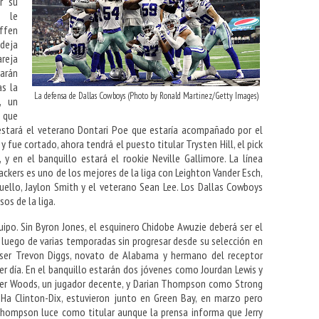
r su
o le
ffen
 deja
reja
arán
as la
La defensa de Dallas Cowboys (Photo by Ronald Martinez/Getty Images)
, un
 que
 estará el veterano Dontari Poe que estaría acompañado por el
 fue cortado, ahora tendrá el puesto titular Trysten Hill, el pick
y en el banquillo estará el rookie Neville Gallimore. La línea
ackers es uno de los mejores de la liga con Leighton Vander Esch,
ello, Jaylon Smith y el veterano Sean Lee. Los Dallas Cowboys
os de la liga.
quipo. Sin Byron Jones, el esquinero Chidobe Awuzie deberá ser el
o luego de varias temporadas sin progresar desde su selección en
 ser Trevon Diggs, novato de Alabama y hermano del receptor
er día. En el banquillo estarán dos jóvenes como Jourdan Lewis y
ier Woods, un jugador decente, y Darian Thompson como Strong
Ha Clinton-Dix, estuvieron junto en Green Bay, en marzo pero
Thompson luce como titular aunque la prensa informa que Jerry