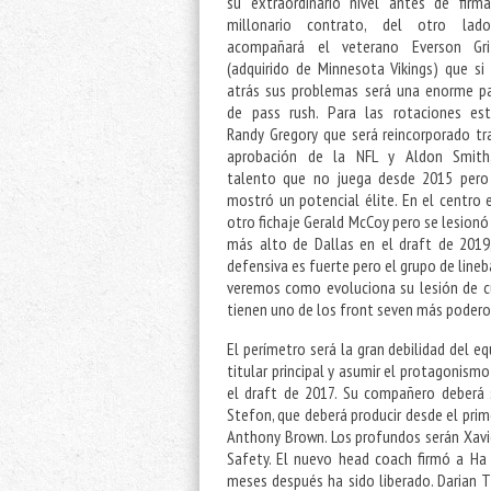
su extraordinario nivel antes de firma
millonario contrato, del otro lad
acompañará el veterano Everson Gri
(adquirido de Minnesota Vikings) que si
atrás sus problemas será una enorme pa
de pass rush. Para las rotaciones est
Randy Gregory que será reincorporado tr
aprobación de la NFL y Aldon Smith
talento que no juega desde 2015 pero
mostró un potencial élite. En el centro
otro fichaje Gerald McCoy pero se lesionó y
más alto de Dallas en el draft de 2019, 
defensiva es fuerte pero el grupo de lineb
veremos como evoluciona su lesión de cu
tienen uno de los front seven más poderos
El perímetro será la gran debilidad del e
titular principal y asumir el protagonism
el draft de 2017. Su compañero deberá
Stefon, que deberá producir desde el prim
Anthony Brown. Los profundos serán Xav
Safety. El nuevo head coach firmó a Ha 
meses después ha sido liberado. Darian 