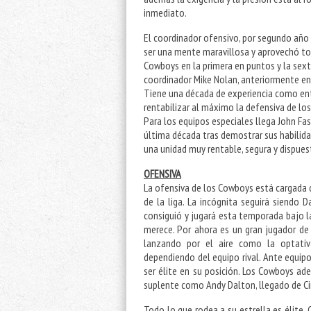
inmediato.
El coordinador ofensivo, por segundo año
ser una mente maravillosa y aprovechó todo
Cowboys en la primera en puntos y la sexta
coordinador Mike Nolan, anteriormente ent
Tiene una década de experiencia como ent
rentabilizar al máximo la defensiva de lo
Para los equipos especiales llega John Fa
última década tras demostrar sus habilid
una unidad muy rentable, segura y dispues
OFENSIVA
La ofensiva de los Cowboys está cargada
de la liga. La incógnita seguirá siendo 
consiguió y jugará esta temporada bajo l
merece. Por ahora es un gran jugador d
lanzando por el aire como la optativ
dependiendo del equipo rival. Ante equipo
ser élite en su posición. Los Cowboys a
suplente como Andy Dalton, llegado de Ci
Todo lo que rodea a su estrella es élite.