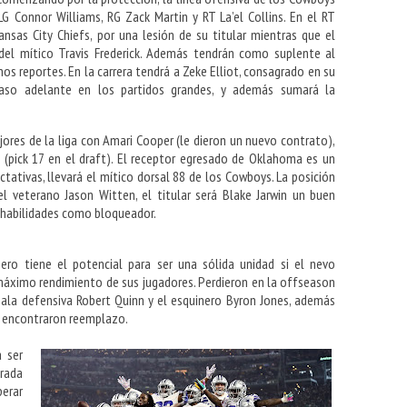
LG Connor Williams, RG Zack Martin y RT La’el Collins. En el RT
nsas City Chiefs, por una lesión de su titular mientras que el
 del mítico Travis Frederick. Además tendrán como suplente al
os reportes. En la carrera tendrá a Zeke Elliot, consagrado en su
aso adelante en los partidos grandes, y además sumará la
ores de la liga con Amari Cooper (le dieron un nuevo contrato),
(pick 17 en el draft). El receptor egresado de Oklahoma es un
ativas, llevará el mítico dorsal 88 de los Cowboys. La posición
l veterano Jason Witten, el titular será Blake Jarwin un buen
 habilidades como bloqueador.
ero tiene el potencial para ser una sólida unidad si el nevo
máximo rendimiento de sus jugadores. Perdieron en la offseason
 ala defensiva Robert Quinn y el esquinero Byron Jones, además
e encontraron reemplazo.
a ser
erada
erar