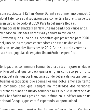
 consecutivo, será Kellen Moore. Durante su primer año demostró
 el talento a su disposición para convertir a la ofensiva de los
 en yardas de todo el 2019. Para la defensiva llega el
renador de linebackers en New Orleans Saints por varios años.
renador en unidades defensivas y tendrá la misión de
s Cowboys que es una de las incógnitas que presentan para 2020.
ssel, uno de los mejores entrenadores de esta unidad en la
ades en Los Angeles Rams desde 2012. Bajo su tutela veremos
ta a hacer jugadas de engaño. Un auténtico espectáculo.
 de jugadores con nombre formando una de las mejores unidades
Dak Prescott, el quarterback quería un gran contrato pero no lo
a etiqueta de jugador franquicia donde deberá demostrar que lo
e buenas estadísticas que además es una doble amenaza, tanto
a corriendo, pero que siempre ha mostrados dos versiones
s grandes nunca ha lucido sólido y eso es lo que le distancia de
demás le añaden más presión con la firma en la offseason de un
ncinnati Bengals, que estará esperando su oportunidad.
 Comenzando por la protección, la línea ofensiva de los Cowboys