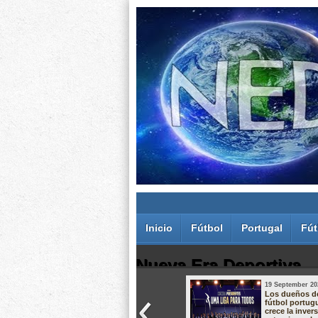
Inicio
Fútbol
Portugal
Fút
Nueva Era Deportiva
19 September 20
Juan Carlos Rodríguez dos Santos
Los dueños d
fútbol portug
crece la inver