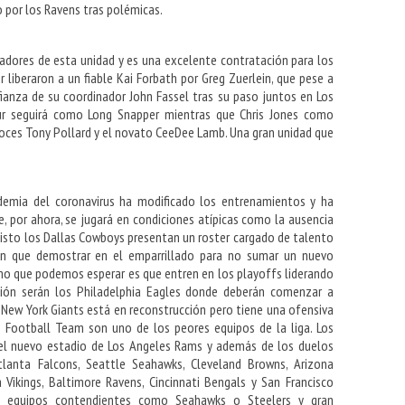
o por los Ravens tras polémicas.
adores de esta unidad y es una excelente contratación para los
liberaron a un fiable Kai Forbath por Greg Zuerlein, que pese a
fianza de su coordinador John Fassel tras su paso juntos en Los
eur seguirá como Long Snapper mientras que Chris Jones como
loces Tony Pollard y el novato CeeDee Lamb. Una gran unidad que
demia del coronavirus ha modificado los entrenamientos y ha
, por ahora, se jugará en condiciones atípicas como la ausencia
isto los Dallas Cowboys presentan un roster cargado de talento
án que demostrar en el emparrillado para no sumar un nuevo
imo que podemos esperar es que entren en los playoffs liderando
ivisión serán los Philadelphia Eagles donde deberán comenzar a
New York Giants está en reconstrucción pero tiene una ofensiva
Football Team son uno de los peores equipos de la liga. Los
 el nuevo estadio de Los Angeles Rams y además de los duelos
tlanta Falcons, Seattle Seahawks, Cleveland Browns, Arizona
a Vikings, Baltimore Ravens, Cincinnati Bengals y San Francisco
ra equipos contendientes como Seahawks o Steelers y gran