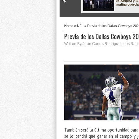
extranjera y la
multipropied
Home
»
NFL
» Previa de los Dallas Cowboys 202
Previa de los Dallas Cowboys 2
Written By Juan Carlos Rodríguez dos Sant
También será la última oportunidad para 
se lo tendrá que ganar en el campo y ju