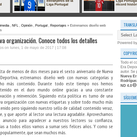
extranjeros de la
Liga Portuga
ad
Liga Portugal
récord histór
TRANSL
imedia
,
NFL
,
Opinión
,
Portugal
,
Reportajes
» Estrenamos diseño web
es
a organización. Conoce todos los detalles
Powered b
os on lunes, 1 de mayo de 2017 | 17:08
COPYRI
Todo el c
Era Depor
lta de menos de dos meses para el sexto aniversario de Nueva
autor. Se 
Nueva Er
 Deportiva, estrenamos diseño web con nuevas categorías y
Rodrígue
ho más contenido. Durante todo este tiempo nos hemos
ND 4.0
tenido en el duro mundo online gracias a una constante
vación y reinvención. Siguiendo esta política es turno de una
SÍGUEME
va organización con nuevas etiquetas y sobre todo mucho más
enido pero siguiendo nuestro sello de calidad: contenido veraz,
le, y que aporte al lector una lectura agradable. Aprovechamos
e anuncio para agradecer a nuestros lectores su confianza,
ias a todos ellos vamos a sumar seis felices años. Y como se
 popularmente, que sean muchos más.