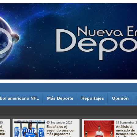
bol americano NFL
Más Deporte
Reportajes
Opinión
25
05 September 2025
03 September 
el
España es el
Análisis al
ués:
segundo país con
mercado de
sión
más jugadores
fichajes 2025