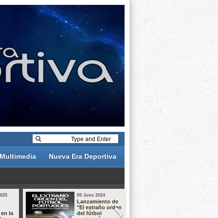
Multimedia
Nueva Era Deportiva
2025
09 June 2024
19 May 2024
Lanzamiento de
Análisis de 
"El extraño orden
descuentos 
 en la
del fútbol
Liga Portug