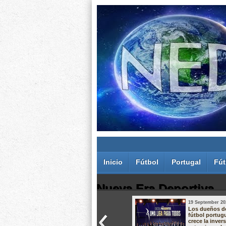
Inicio
Fútbol
Portugal
Fút
Nueva Era Deportiva
19 September 20
Juan Carlos Rodríguez dos Santos
Los dueños d
fútbol portug
crece la inver