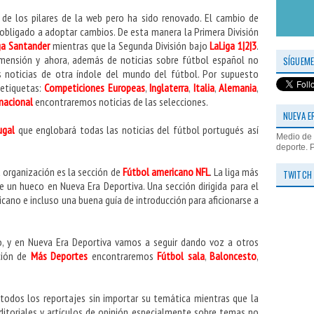
de los pilares de la web pero ha sido renovado. El cambio de
obligado a adoptar cambios. De esta manera la Primera División
ga Santander
mientras que la Segunda División bajo
LaLiga 1|2|3
.
mensión y ahora, además de noticias sobre fútbol español no
SÍGUEME
s noticias de otra índole del mundo del fútbol. Por supuesto
 etiquetas:
Competiciones Europeas
,
Inglaterra
,
Italia
,
Alemania
,
rnacional
encontraremos noticias de las selecciones.
NUEVA E
ugal
que englobará todas las noticias del fútbol portugués así
Medio de 
deporte. 
 organización es la sección de
Fútbol americano NFL
. La liga más
TWITCH
e un hueco en Nueva Era Deportiva. Una sección dirigida para el
ano e incluso una buena guía de introducción para aficionarse a
, y en Nueva Era Deportiva vamos a seguir dando voz a otros
cción de
Más Deportes
encontraremos
Fútbol sala
,
Baloncesto
,
odos los reportajes sin importar su temática mientras que la
itoriales y artículos de opinión, especialmente sobre temas no