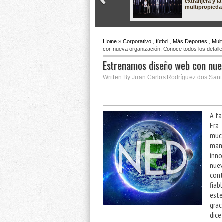
extranjera y la
multipropied
Home
»
Corporativo
,
fútbol
,
Más Deportes
,
Mult
con nueva organización. Conoce todos los detall
Estrenamos diseño web con nuev
Written By Juan Carlos Rodríguez dos Sant
A fa
Era
muc
man
inno
nue
cont
fiab
est
grac
dice