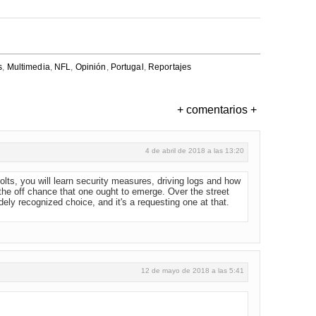
s
,
Multimedia
,
NFL
,
Opinión
,
Portugal
,
Reportajes
+ comentarios +
4 de abril de 2018 a las 13:20
bolts, you will learn security measures, driving logs and how
n the off chance that one ought to emerge. Over the street
dely recognized choice, and it's a requesting one at that.
12 de mayo de 2018 a las 5:41