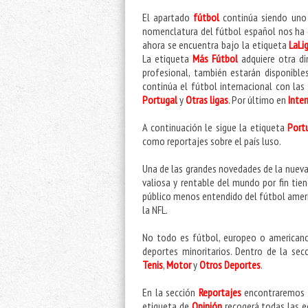
El apartado
fútbol
continúa siendo uno 
nomenclatura del fútbol español nos ha 
ahora se encuentra bajo la etiqueta
LaLi
La etiqueta
Más Fútbol
adquiere otra di
profesional, también estarán disponible
continúa el fútbol internacional con las
Portugal
y
Otras ligas
. Por último en
Inte
A continuación le sigue la etiqueta
Port
como reportajes sobre el país luso.
Una de las grandes novedades de la nueva
valiosa y rentable del mundo por fin tien
público menos entendido del fútbol americ
la NFL.
No todo es fútbol, europeo o americano
deportes minoritarios. Dentro de la se
Tenis
,
Motor
y
Otros Deportes
.
En la sección
Reportajes
encontraremos t
etiqueta de
Opinión
recogerá todas las ed