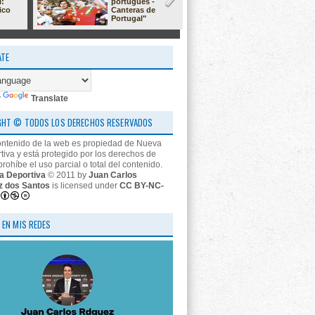
l:
portugués -
23/24: 'estr
ico
Canteras de
nos descon
Portugal"
ATE
y
Translate
GHT © TODOS LOS DERECHOS RESERVADOS
ontenido de la web es propiedad de Nueva
tiva y está protegido por los derechos de
prohíbe el uso parcial o total del contenido.
a Deportiva
© 2011 by
Juan Carlos
z dos Santos
is licensed under
CC BY-NC-
 EN MIS REDES