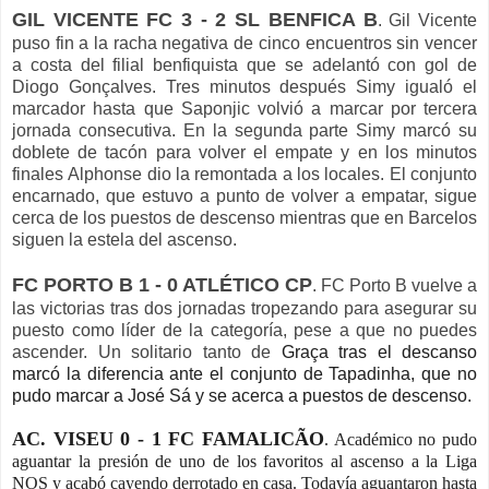
GIL VICENTE FC 3 - 2 SL BENFICA B
. Gil Vicente
puso fin a la racha negativa de cinco encuentros sin vencer
a costa del filial benfiquista que se adelantó con gol de
Diogo Gonçalves. Tres minutos después Simy igualó el
marcador hasta que Saponjic volvió a marcar por tercera
jornada consecutiva. En la segunda parte Simy marcó su
doblete de tacón para volver el empate y en los minutos
finales Alphonse dio la remontada a los locales. El conjunto
encarnado, que estuvo a punto de volver a empatar, sigue
cerca de los puestos de descenso mientras que en Barcelos
siguen la estela del ascenso.
FC PORTO B 1 - 0 ATLÉTICO CP
. FC Porto B vuelve a
las victorias tras dos jornadas tropezando para asegurar su
puesto como líder de la categoría, pese a que no puedes
ascender. Un solitario tanto de
Graça tras el descanso
marcó la diferencia ante el conjunto de Tapadinha, que no
pudo marcar a José Sá y se acerca a puestos de descenso.
AC. VISEU 0 - 1 FC FAMALICÃO
. Académico no pudo
aguantar la presión de uno de los favoritos al ascenso a la Liga
NOS y acabó cayendo derrotado en casa. Todavía aguantaron hasta