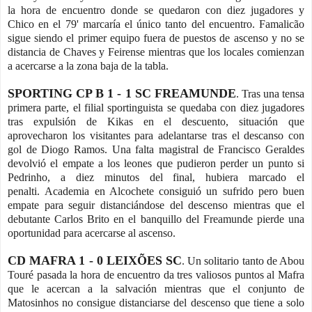
la hora de encuentro donde se quedaron con diez jugadores y
Chico en el 79' marcaría el único tanto del encuentro.
Famalicão
sigue siendo el primer equipo fuera de puestos de ascenso y no se
distancia de Chaves y Feirense mientras que los locales comienzan
a acercarse a la zona baja de la tabla.
SPORTING CP B 1 - 1 SC FREAMUNDE
. Tras una tensa
primera parte, el filial sportinguista se quedaba con diez jugadores
tras expulsión de Kikas en el descuento, situación que
aprovecharon los visitantes para adelantarse tras el descanso con
gol de Diogo Ramos. Una falta magistral de Francisco Geraldes
devolvió el empate a los leones que pudieron perder un punto si
Pedrinho, a diez minutos del final, hubiera marcado el
penalti. Academia en Alcochete consiguió un sufrido pero buen
empate para seguir distanciándose del descenso mientras que el
debutante Carlos Brito en el banquillo del Freamunde pierde una
oportunidad para acercarse al ascenso.
CD MAFRA 1 - 0 LEIXÕES SC
. Un solitario tanto de Abou
Touré pasada la hora de encuentro da tres valiosos puntos al Mafra
que le acercan a la salvación mientras que el conjunto de
Matosinhos no consigue distanciarse del descenso que tiene a solo