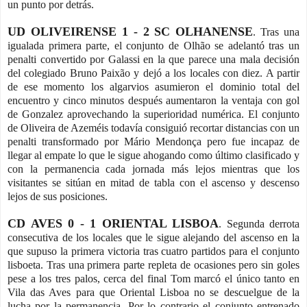
un punto por detrás.
UD OLIVEIRENSE 1 - 2 SC OLHANENSE
. Tras una
igualada primera parte, el conjunto de Olhão se adelantó tras un
penalti convertido por Galassi en la que parece una mala decisión
del colegiado Bruno Paixão y dejó a los locales con diez. A partir
de ese momento los algarvios asumieron el dominio total del
encuentro y cinco minutos después aumentaron la ventaja con gol
de Gonzalez aprovechando la superioridad numérica. El conjunto
de Oliveira de Azeméis todavía consiguió recortar distancias con un
penalti transformado por Mário Mendonça pero fue incapaz de
llegar al empate lo que le sigue ahogando como último clasificado y
con la permanencia cada jornada más lejos mientras que los
visitantes se sitúan en mitad de tabla con el ascenso y descenso
lejos de sus posiciones.
CD AVES 0 - 1 ORIENTAL LISBOA
. Segunda derrota
consecutiva de los locales que le sigue alejando del ascenso en la
que supuso la primera victoria tras cuatro partidos para el conjunto
lisboeta. Tras una primera parte repleta de ocasiones pero sin goles
pese a los tres palos, cerca del final Tom marcó el único tanto en
Vila das Aves para que Oriental Lisboa no se descuelgue de la
lucha por la permanencia. Por lo contrario el conjunto entrenado