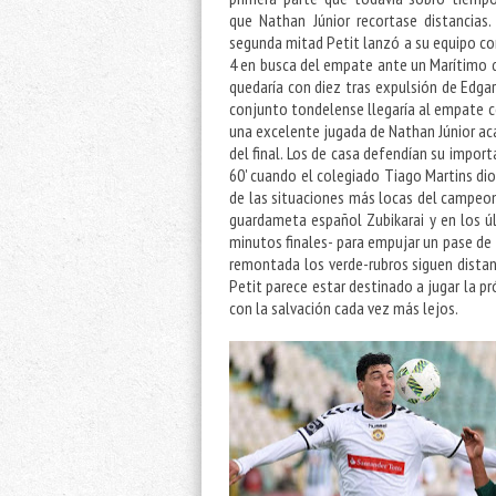
que Nathan Júnior recortase distancias.
segunda mitad Petit lanzó a su equipo co
4 en busca del empate ante un Marítimo 
quedaría con diez tras expulsión de Edga
conjunto tondelense llegaría al empate c
una excelente jugada de Nathan Júnior aca
del final. Los de casa defendían su import
60' cuando el colegiado Tiago Martins dio
de las situaciones más locas del campeo
guardameta español Zubikarai y en los ú
minutos finales- para empujar un pase de 
remontada los verde-rubros siguen dista
Petit parece estar destinado a jugar la p
con la salvación cada vez más lejos.