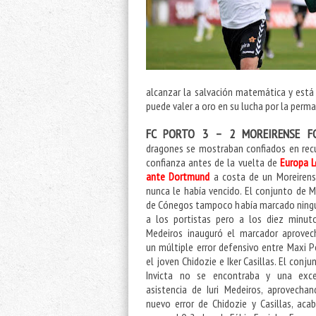
alcanzar la salvación matemática y está
puede valer a oro en su lucha por la perma
FC PORTO 3 – 2 MOREIRENSE F
dragones se mostraban confiados en rec
confianza antes de la vuelta de
Europa 
ante Dortmund
a costa de un Moreiren
nunca le había vencido. El conjunto de M
de Cónegos tampoco había marcado ning
a los portistas pero a los diez minuto
Medeiros inauguró el marcador aprove
un múltiple error defensivo entre Maxi Pe
el joven Chidozie e Iker Casillas. El conju
Invicta no se encontraba y una exce
asistencia de Iuri Medeiros, aprovecha
nuevo error de Chidozie y Casillas, aca