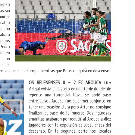
omenzó
os sin
nicial
n algo
 de un
saba a
remos
 Pedro
que en
 gran
se el
ins se acercan a Europa mientras que Briosa seguirá en descenso.
OS BELENENSES 0 – 2 FC AROUCA
. Lito
Vidigal volvía al Restelo en una tarde donde de
repente una torrencial lluvia se abrió paso
entre el sol. Arouca fue el primer conjunto en
tener una ocasión clara pero Artur no consigue
finalizar el pase de la muerte. Dos rigurosas
amarillas acabaron por reducir al Arouca a diez
jugadores con la expulsión de Jubal antes del
descanso. En la segunda parte los locales