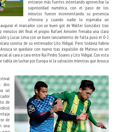
entraron más fuertes intentando aprovechar la
superioridad numérica, con el paso de los
minutos fueron incrementando su presencia
ofensiva y cuando nadie lo esperaba un
naugurar el marcador con un buen gol de Walter González tras
ez minutos del final el propio Rafael Amorim frenaba una clara
lsión y Lucas Lima con un buen lanzamiento de falta puso el 0-2
ícara sonrisa de su entrenador Lito Vidigal. Pero todavía habría
 Arouca se quedase con nuevo tras expulsión de Mateus en un
ial al cara a cara entre Rui Pedro Soares y Lito Vidigal. Con esta
e tabla sin luchar por Europa ni la salvación mientras que Arouca
stival
s dos
ha un
rcador
nto de
rdició
ntaja
ror de
en una
o para