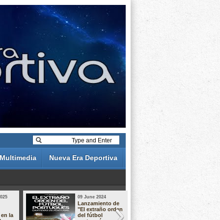
Multimedia
Nueva Era Deportiva
2025
09 June 2024
19 May 2024
Lanzamiento de
Análisis de 
"El extraño orden
descuentos 
 en la
del fútbol
Liga Portug