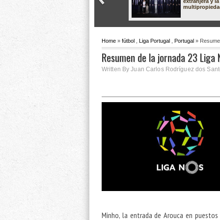
extranjera y la
multipropied
Home
»
fútbol
,
Liga Portugal
,
Portugal
» Resumen
Resumen de la jornada 23 Liga
Written By Juan Carlos Rodríguez dos Sant
Minho, la entrada de Arouca en puestos 