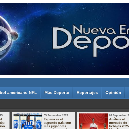
bol americano NFL
Más Deporte
Reportajes
Opinión
25
05 September 2025
03 September 
el
España es el
Análisis al
ués:
segundo país con
mercado de
sión
más jugadores
fichajes 2025