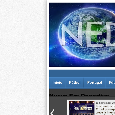
Inicio
Fútbol
Portugal
Fút
Nueva Era Deportiva
19 September 20
Juan Carlos Rodríguez dos Santos
Los dueños d
fútbol portug
crece la inver