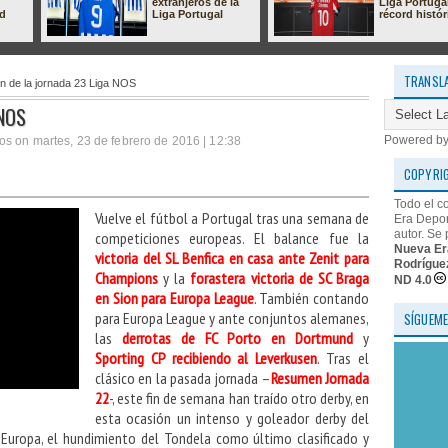
extranjeros de la
Liga Portuga
ad
Liga Portugal
récord histór
TRANSL
 de la jornada 23 Liga NOS
 NOS
Powered b
os on martes, 23 de febrero de 2016 | 12:38
COPYRI
Todo el c
Vuelve el fútbol a Portugal tras una semana de
Era Depor
autor. Se 
competiciones europeas. El balance fue la
Nueva Er
victoria del SL Benfica en casa ante Zenit para
Rodrígue
Champions
y la
forastera victoria de SC Braga
ND 4.0
en Sion para Europa League
. También contando
para Europa League y ante conjuntos alemanes,
SÍGUEME
las
derrotas de FC Porto en Dortmund
y
Sporting CP recibiendo al Leverkusen
. Tras el
clásico en la pasada jornada –
Resumen Jornada
22
-, este fin de semana han traído otro derby, en
esta ocasión un intenso y goleador derby del
Europa, el hundimiento del Tondela como último clasificado y