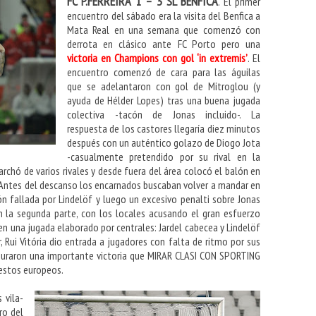
FC P.FERREIRA 1 – 3 SL BENFICA
.
El primer
encuentro del sábado era la visita del Benfica a
Mata Real en una semana que comenzó con
derrota en clásico ante FC Porto pero una
victoria en Champions con gol ‘in extremis’
. El
encuentro comenzó de cara para las águilas
que se adelantaron con gol de Mitroglou (y
ayuda de Hélder Lopes) tras una buena jugada
colectiva -tacón de Jonas incluido-. La
respuesta de los castores llegaría diez minutos
después con un auténtico golazo de Diogo Jota
-casualmente pretendido por su rival en la
rchó de varios rivales y desde fuera del área colocó el balón en
. Antes del descanso los encarnados buscaban volver a mandar en
ón fallada por Lindelöf y luego un excesivo penalti sobre Jonas
en la segunda parte, con los locales acusando el gran esfuerzo
d en una jugada elaborado por centrales: Jardel cabecea y Lindelöf
, Rui Vitória dio entrada a jugadores con falta de ritmo por sus
guraron una importante victoria que MIRAR CLASI CON SPORTING
puestos europeos.
s vila-
ro del