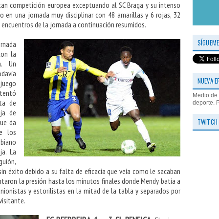
utan competición europea exceptuando al SC Braga y su intenso
o en una jornada muy disciplinar con 48 amarillas y 6 rojas, 32
 encuentros de la jornada a continuación resumidos.
SÍGUEME
jornada
con la
a. Un
odavía
NUEVA E
 juego
ntentó
Medio de 
eta de
deporte. 
ja de
TWITCH
que da
e los
abiano
ja. La
guión,
in éxito debido a su falta de eficacia que veía como le sacaban
ntaron la presión hasta los minutos finales donde Mendy batía a
ionistas y estorilistas en la mitad de la tabla y separados por
visitante.