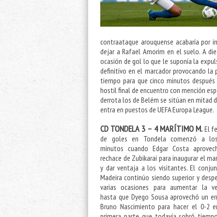
contraataque arouquense acabaría por i
dejar a Rafael Amorim en el suelo. A di
ocasión de gol lo que le suponía la expu
definitivo en el marcador provocando la p
tiempo para que cinco minutos después
hostil final de encuentro con mención espec
derrota los de Belém se sitúan en mitad d
entra en puestos de UEFA Europa League.
CD TONDELA 3 – 4 MARÍTIMO M.
El fe
de goles en Tondela comenzó a lo
minutos cuando Edgar Costa aprovec
rechace de Zubikarai para inaugurar el ma
y dar ventaja a los visitantes. El conju
Madeira continúo siendo superior y despe
varias ocasiones para aumentar la ve
hasta que Dyego Sousa aprovechó un er
Bruno Nascimiento para hacer el 0-2 
primera parte que todavía sobró tiemp