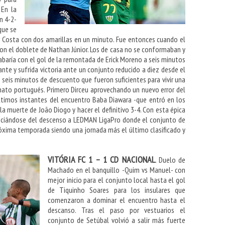
 En la
n 4-2-
que se
r Costa con dos amarillas en un minuto. Fue entonces cuando el
on el doblete de Nathan Júnior. Los de casa no se conformaban y
baría con el gol de la remontada de Erick Moreno a seis minutos
ante y sufrida victoria ante un conjunto reducido a diez desde el
 seis minutos de descuento que fueron suficientes para vivir una
nato portugués. Primero Dirceu aprovechando un nuevo error del
ltimos instantes del encuentro Baba Diawara -que entró en los
la muerte de João Diogo y hacer el definitivo 3-4. Con esta épica
nciándose del descenso a LEDMAN LigaPro donde el conjunto de
róxima temporada siendo una jornada más el último clasificado y
VITÓRIA FC 1 – 1 CD NACIONAL
. Duelo de
Machado en el banquillo -Quim vs Manuel- con
mejor inicio para el conjunto local hasta el gol
de Tiquinho Soares para los insulares que
comenzaron a dominar el encuentro hasta el
descanso. Tras el paso por vestuarios el
conjunto de Setúbal volvió a salir más fuerte