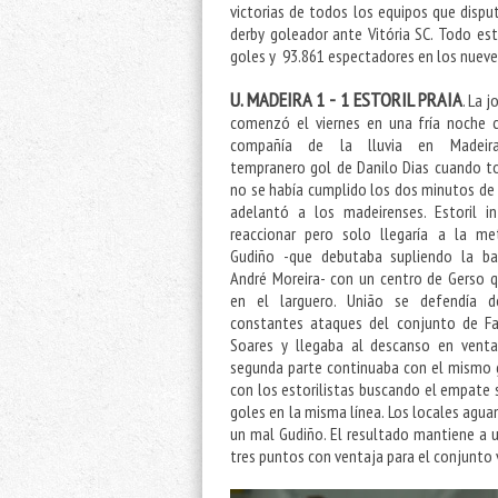
victorias de todos los equipos que disp
derby goleador ante Vitória SC. Todo est
goles y 93.861 espectadores en los nueve
U. MADEIRA 1 - 1 ESTORIL PRAIA
. La 
comenzó el viernes en una fría noche 
compañía de la lluvia en Madeir
tempranero gol de Danilo Dias cuando t
no se había cumplido los dos minutos de
adelantó a los madeirenses. Estoril i
reaccionar pero solo llegaría a la m
Gudiño -que debutaba supliendo la ba
André Moreira- con un centro de Gerso 
en el larguero. União se defendía d
constantes ataques del conjunto de F
Soares y llegaba al descanso en venta
segunda parte continuaba con el mismo 
con los estorilistas buscando el empate s
goles en la misma línea. Los locales agua
un mal Gudiño. El resultado mantiene a un
tres puntos con ventaja para el conjunto 