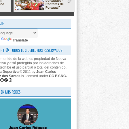
l:
portugués -
23/24: 'estr
ico
Canteras de
nos descon
Portugal"
ATE
y
Translate
GHT © TODOS LOS DERECHOS RESERVADOS
ontenido de la web es propiedad de Nueva
tiva y está protegido por los derechos de
prohíbe el uso parcial o total del contenido.
a Deportiva
© 2011 by
Juan Carlos
z dos Santos
is licensed under
CC BY-NC-
 EN MIS REDES