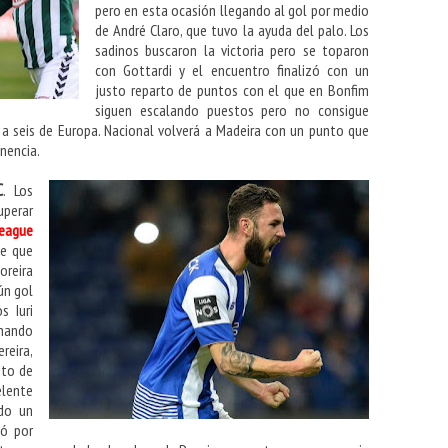
pero en esta ocasión llegando al gol por medio
de André Claro, que tuvo la ayuda del palo. Los
sadinos buscaron la victoria pero se toparon
con Gottardi y el encuentro finalizó con un
justo reparto de puntos con el que en Bonfim
siguen escalando puestos pero no consigue
 a seis de Europa. Nacional volverá a Madeira con un punto que
nencia.
C
. Los
uperar
League
se que
oreira
ún gol
s Iuri
chando
reira,
nto de
lente
ndo un
bó por