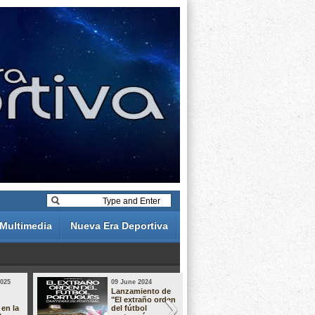
Multimedia
Nueva Era Deportiva
2025
09 June 2024
19 May 2024
Lanzamiento de
Análisis de 
"El extraño orden
descuentos 
 en la
del fútbol
Liga Portug