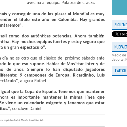
avecina al equipo. Palabra de cracks.
país y conseguir una de las plazas al Mundial es muy
ender el título este año en Colombia. Hay grandes
SÍGUEME
ntentaremos”
.
asil como dos auténticas potencias. Ahora también
entina. Hay muchos equipos fuertes y estoy seguro que
NUEVA E
rá un gran espectáculo”
.
Medio de 
 día no es otro que el clásico del próximo sábado ante
deporte. 
todo lo que eso supone. Hablar de Movistar Inter y de
no de años. Siempre lo han disputado jugadores
TWITCH
iferente: 9 campeones de Europa, Ricardinho, Luis
ectáculo”
, augura Rafael.
 igual que la Copa de España. Tenemos que mantener
Ahora es importante mantener la misma línea que
Se viene un calendario exigente y tenemos que estar
tos.”
, concluye Daniel.
ido propiedad de Club Movistar Inter Fútbol Sala