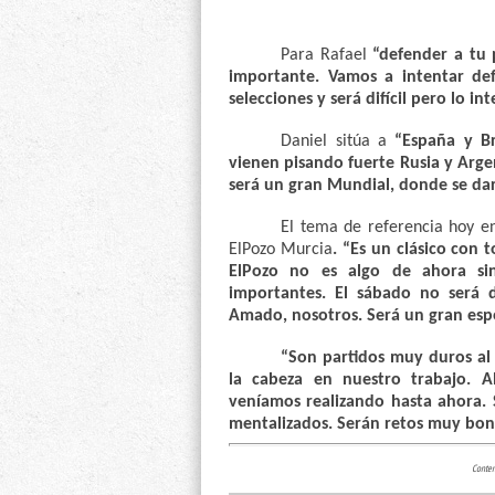
Para Rafael
“defender a tu 
importante. Vamos a intentar def
selecciones y será difícil pero lo i
Daniel sitúa a
“España y Br
vienen pisando fuerte Rusia y Arg
será un gran Mundial, donde se da
El tema de referencia hoy en
ElPozo Murcia
. “Es un clásico con 
ElPozo no es algo de ahora si
importantes. El sábado no será d
Amado, nosotros. Será un gran esp
“Son partidos muy duros al
la cabeza en nuestro trabajo. 
veníamos realizando hasta ahora. 
mentalizados. Serán retos muy boni
Conten