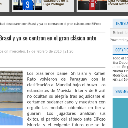
extranjeros de la
Liga Portuga
ad
Liga Portugal
récord histór
TRANSL
fael destacaron con Brasil y ya se centran en el gran clásico ante ElPozo
rasil y ya se centran en el gran clásico ante
Powered b
COPYRI
s on miércoles, 17 de febrero de 2016 | 21:20
Todo el c
Era Depor
autor. Se 
Nueva Er
Los brasileños Daniel Shiraishi y Rafael
Rodrígue
Rato volvieron de Paraguay con la
ND 4.0
clasificación al Mundial bajo el brazo. Los
SÍGUEME
estandartes de Movistar Inter y de Brasil
no ocultan su alegría tras adjudicarse el
certamen sudamericano y muestran con
orgullo las medallas obtenidas en tierra
guaraní. Los jugadores analizan sus
éxitos, el partido del sábado ante ElPozo
Murcia y el exigente futuro que se le