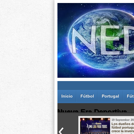
Inicio
Fútbol
Portugal
Fút
Nueva Era Deportiva
19 September 20
Juan Carlos Rodríguez dos Santos
Los dueños d
fútbol portug
crece la inver