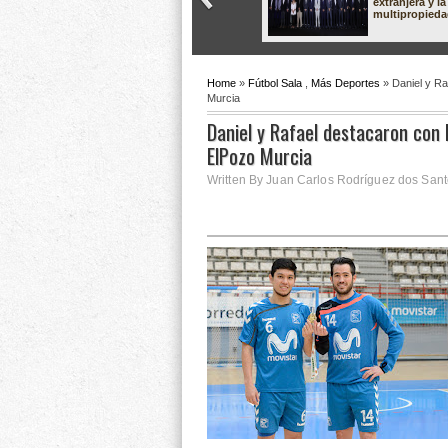
extranjera y la
multipropied
Home
»
Fútbol Sala
,
Más Deportes
» Daniel y Ra
Murcia
Daniel y Rafael destacaron con B
ElPozo Murcia
Written By Juan Carlos Rodríguez dos Santo