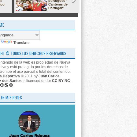
l:
portugués -
23/24: 'estr
ico
Canteras de
nos descon
Portugal"
ATE
y
Translate
GHT © TODOS LOS DERECHOS RESERVADOS
ontenido de la web es propiedad de Nueva
tiva y está protegido por los derechos de
prohíbe el uso parcial o total del contenido.
a Deportiva
© 2011 by
Juan Carlos
z dos Santos
is licensed under
CC BY-NC-
 EN MIS REDES