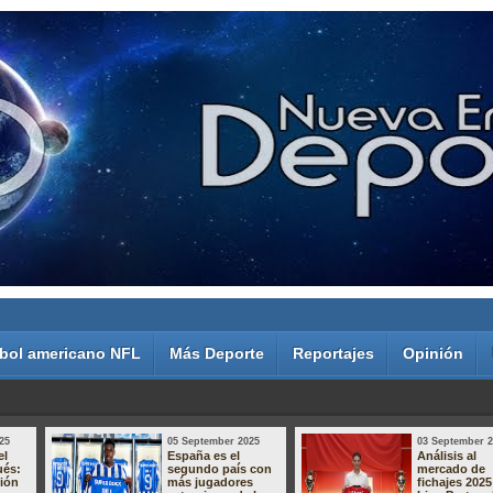
bol americano NFL
Más Deporte
Reportajes
Opinión
25
05 September 2025
03 September 
el
España es el
Análisis al
ués:
segundo país con
mercado de
sión
más jugadores
fichajes 2025