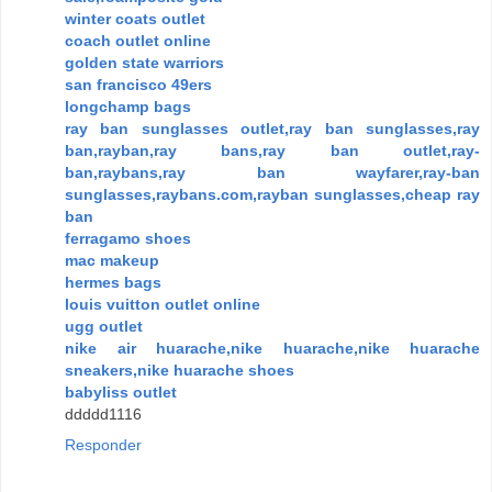
winter coats outlet
coach outlet online
golden state warriors
san francisco 49ers
longchamp bags
ray ban sunglasses outlet,ray ban sunglasses,ray
ban,rayban,ray bans,ray ban outlet,ray-
ban,raybans,ray ban wayfarer,ray-ban
sunglasses,raybans.com,rayban sunglasses,cheap ray
ban
ferragamo shoes
mac makeup
hermes bags
louis vuitton outlet online
ugg outlet
nike air huarache,nike huarache,nike huarache
sneakers,nike huarache shoes
babyliss outlet
ddddd1116
Responder