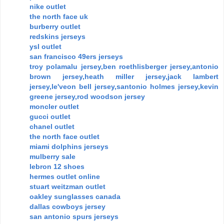
nike outlet
the north face uk
burberry outlet
redskins jerseys
ysl outlet
san francisco 49ers jerseys
troy polamalu jersey,ben roethlisberger jersey,antonio
brown jersey,heath miller jersey,jack lambert
jersey,le'veon bell jersey,santonio holmes jersey,kevin
greene jersey,rod woodson jersey
moncler outlet
gucci outlet
chanel outlet
the north face outlet
miami dolphins jerseys
mulberry sale
lebron 12 shoes
hermes outlet online
stuart weitzman outlet
oakley sunglasses canada
dallas cowboys jersey
san antonio spurs jerseys