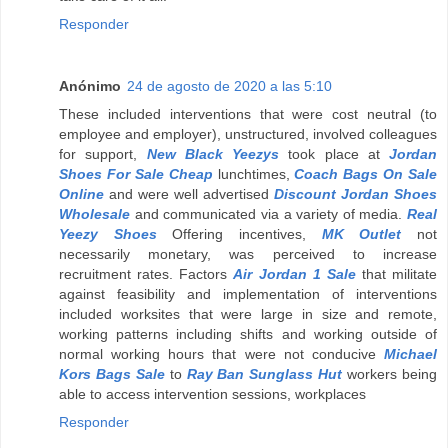
Responder
Anónimo
24 de agosto de 2020 a las 5:10
These included interventions that were cost neutral (to
employee and employer), unstructured, involved colleagues
for support,
New Black Yeezys
took place at
Jordan
Shoes For Sale Cheap
lunchtimes,
Coach Bags On Sale
Online
and were well advertised
Discount Jordan Shoes
Wholesale
and communicated via a variety of media.
Real
Yeezy Shoes
Offering incentives,
MK Outlet
not
necessarily monetary, was perceived to increase
recruitment rates. Factors
Air Jordan 1 Sale
that militate
against feasibility and implementation of interventions
included worksites that were large in size and remote,
working patterns including shifts and working outside of
normal working hours that were not conducive
Michael
Kors Bags Sale
to
Ray Ban Sunglass Hut
workers being
able to access intervention sessions, workplaces
Responder