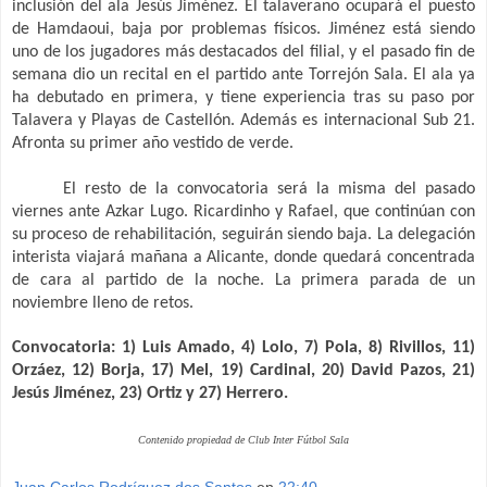
inclusión del ala Jesús Jiménez. El talaverano ocupará el puesto
de Hamdaoui, baja por problemas físicos. Jiménez está siendo
uno de los jugadores más destacados del filial, y el pasado fin de
semana dio un recital en el partido ante Torrejón Sala. El ala ya
ha debutado en primera, y tiene experiencia tras su paso por
Talavera y Playas de Castellón. Además es internacional Sub 21.
Afronta su primer año vestido de verde.
El resto de la convocatoria será la misma del pasado
viernes ante Azkar Lugo. Ricardinho y Rafael, que continúan con
su proceso de rehabilitación, seguirán siendo baja. La delegación
interista viajará mañana a Alicante, donde quedará concentrada
de cara al partido de la noche. La primera parada de un
noviembre lleno de retos.
Convocatoria: 1) Luis Amado, 4) Lolo, 7) Pola, 8) Rivillos, 11)
Orzáez, 12) Borja, 17) Mel, 19) Cardinal, 20) David Pazos, 21)
Jesús Jiménez, 23) Ortiz y 27) Herrero.
Contenido propiedad de Club Inter Fútbol Sala
Juan Carlos Rodríguez dos Santos
en
22:40