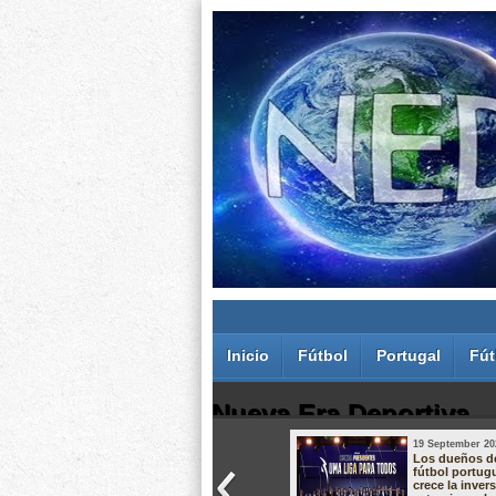
Inicio
Fútbol
Portugal
Fút
Nueva Era Deportiva
19 September 20
Juan Carlos Rodríguez dos Santos
Los dueños d
fútbol portug
crece la inver