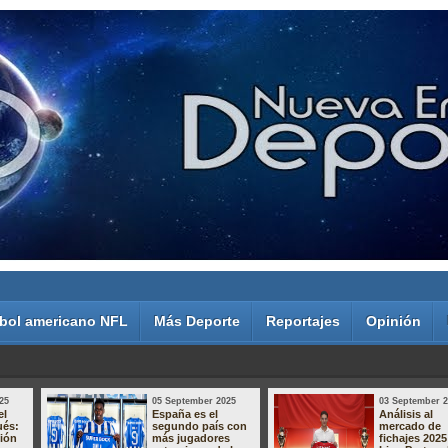
bol americano NFL
Más Deporte
Reportajes
Opinión
25
05 September 2025
03 September 
el
España es el
Análisis al
ués:
segundo país con
mercado de
sión
más jugadores
fichajes 2025