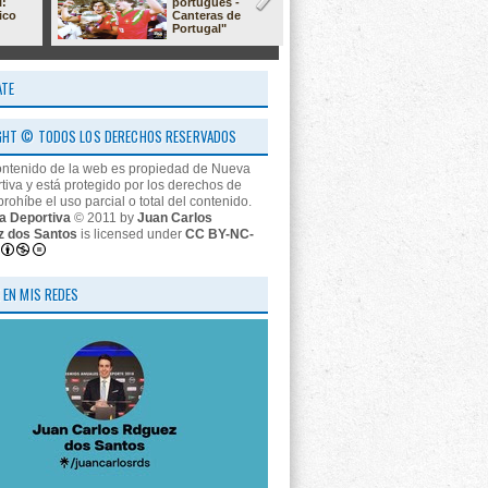
l:
portugués -
23/24: 'estr
ico
Canteras de
nos descon
Portugal"
ATE
GHT © TODOS LOS DERECHOS RESERVADOS
ontenido de la web es propiedad de Nueva
tiva y está protegido por los derechos de
prohíbe el uso parcial o total del contenido.
a Deportiva
© 2011 by
Juan Carlos
z dos Santos
is licensed under
CC BY-NC-
 EN MIS REDES