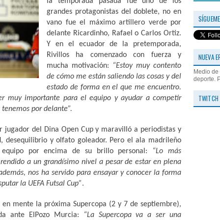
la temporada pasada fue uno de los
grandes protagonistas del doblete, no en
SÍGUEME
vano fue el máximo artillero verde por
delante Ricardinho, Rafael o Carlos Ortiz.
Y en el ecuador de la pretemporada,
Rivillos ha comenzado con fuerza y
NUEVA E
mucha motivación:
“Estoy muy contento
Medio de 
de cómo me están saliendo las cosas y del
deporte. 
estado de forma en el que me encuentro.
TWITCH
ser muy importante para el equipo y ayudar a competir
ue tenemos por delante”.
dor del Dina Open Cup y maravilló a periodistas y
d, desequilibrio y olfato goleador. Pero el ala madrileño
 equipo por encima de su brillo personal:
“Lo más
 rendido a un grandísimo nivel a pesar de estar en plena
además, nos ha servido para ensayar y conocer la forma
isputar la UEFA Futsal Cup”
.
 mente la próxima Supercopa (2 y 7 de septiembre),
ada ante ElPozo Murcia:
“La Supercopa va a ser una