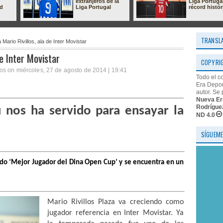
extranjeros de la
Liga Portuga
ad
Liga Portugal
récord histór
TRANSL
 Mario Rivillos, ala de Inter Movistar
de Inter Movistar
COPYRI
os on miércoles, 27 de agosto de 2014 | 19:41
Todo el c
Era Depor
autor. Se 
Nueva Er
Rodrígue
 nos ha servido para ensayar la
ND 4.0
SÍGUEME
ido ‘Mejor Jugador del Dina Open Cup’ y se encuentra en un
Mario Rivillos Plaza va creciendo como
jugador referencia en Inter Movistar. Ya