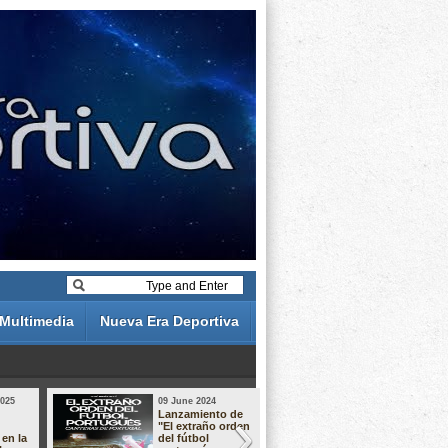
Multimedia
Nueva Era Deportiva
2025
09 June 2024
19 May 2024
Lanzamiento de
Análisis de 
"El extraño orden
descuentos 
 en la
del fútbol
Liga Portug