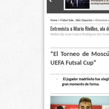
extranjera y la
multipropied
Home
»
Fútbol Sala
,
Más Deportes
» Entrevista a
Entrevista a Mario Rivillos, ala 
Written By Juan Carlos Rodríguez dos Sant
“El Torneo de Moscú
UEFA Futsal Cup”
·
El jugador madrileño fue eleg
gran momento de forma.