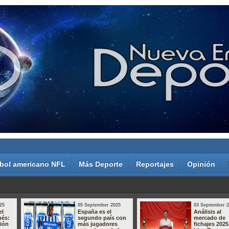
bol americano NFL
Más Deporte
Reportajes
Opinión
25
05 September 2025
03 September 
el
España es el
Análisis al
ués:
segundo país con
mercado de
sión
más jugadores
fichajes 2025