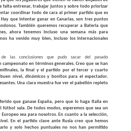
ya que los jugadores que vienen lo hacen alejados de
falta entrenar, trabajar juntos y sobre todo priorizar
entar coordinar todo de cara al primer partido que es
 Hay que intentar ganar
en Canarias
, son tres puntos
lándonos. También queremos recuperar a Bateria que
mes, ahora tenemos incluso una semana más para
nos ha venido muy bien, incluso los internacionales
 de las conclusiones que pudo sacar del pasado
n campeonato en términos generales. Creo que se han
ifinales, la final y el partido por el tercer y cuarto
buen nivel, dinámicos y bonitos para el espectador.
esantes. Una clara muestra fue ver el pabellón repleto
ferido que ganase España, pero que lo haga Italia en
l fútbol sala. De todos modos, esperemos que sea un
 Europeo sea para nosotros. En cuanto a la selección,
vel. En el partido clave ante Rusia creo que hemos
ario y solo hechos puntuales no nos han permitido