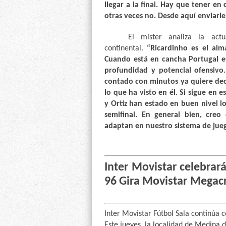
llegar a la final
. H
ay que tener en c
otras veces no. Desde aquí enviarle
El míster analiza la actu
continental.
“Ricardinho es el alm
Cuando está en cancha Portugal e
profundidad y potencial ofensivo
contado
con minutos
ya quiere dec
lo que ha visto en él. Si sigue en
y Ortiz han estado en buen nivel l
semifinal. En general bien, cre
adaptan en nuestro sistema de jueg
Inter Movistar celebrar
96 Gira Movistar Megac
Inter Movistar Fútbol Sala continúa 
Este jueves, la localidad de Medina