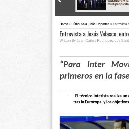
extranjera y la
multipropied
Home
»
Fútbol Sala
,
Más Deportes
» Entrevista 
Entrevista a Jesús Velasco, ent
Written By Juan Carlos Rodríguez dos Santo
“Para Inter Movi
primeros en la fase
·
El técnico interista realiza u
tras la Eurocopa, y los objetiv