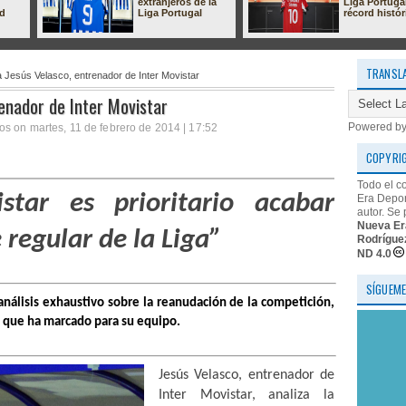
extranjeros de la
Liga Portuga
ad
Liga Portugal
récord histór
TRANSL
a Jesús Velasco, entrenador de Inter Movistar
renador de Inter Movistar
Powered b
s on martes, 11 de febrero de 2014 | 17:52
COPYRI
Todo el c
star es prioritario acabar
Era Depor
autor. Se 
Nueva Er
 regular de la Liga”
Rodrígue
ND 4.0
SÍGUEME
n análisis exhaustivo sobre la reanudación de la competición,
os que ha marcado para su equipo.
Jesús Velasco
, entrenador de
Inter Movistar, analiza
la