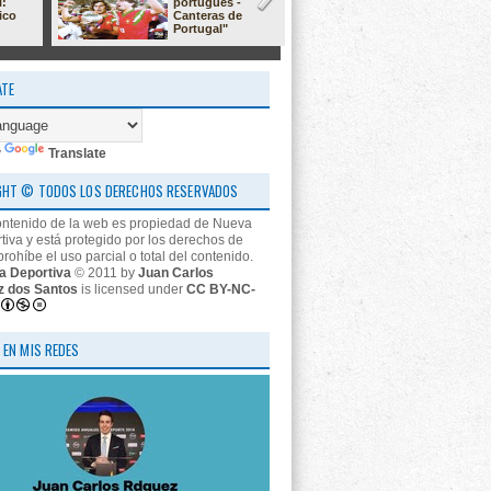
l:
portugués -
23/24: 'estr
ico
Canteras de
nos descon
Portugal"
ATE
y
Translate
GHT © TODOS LOS DERECHOS RESERVADOS
ontenido de la web es propiedad de Nueva
tiva y está protegido por los derechos de
prohíbe el uso parcial o total del contenido.
a Deportiva
© 2011 by
Juan Carlos
z dos Santos
is licensed under
CC BY-NC-
 EN MIS REDES