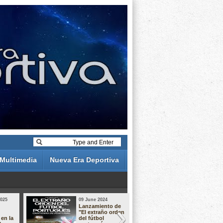
Multimedia
Nueva Era Deportiva
2025
09 June 2024
19 May 2024
Lanzamiento de
Análisis de 
"El extraño orden
descuentos 
 en la
del fútbol
Liga Portug