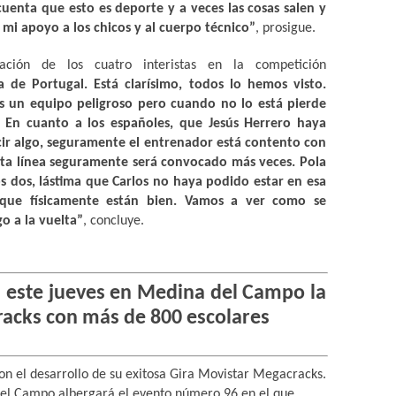
uenta que esto es deporte y a veces las cosas salen y
 mi apoyo a los chicos y al cuerpo técnico”
, prosigue.
ación de los cuatro interistas en la competición
a de Portugal. Está clarísimo, todos lo hemos visto.
s un equipo peligroso pero cuando no lo está pierde
. En cuanto a los españoles, que
Jesús Herrero
haya
ir algo, seguramente el entrenador está contento con
 esta línea seguramente será convocado más veces. Pola
os dos, lástima que Carlos no haya podido estar en esa
o que físicamente están bien. Vamos a ver como se
o a la vuelta”
, concluye.
á este jueves
en Medina
del Campo la
racks con más de 800 escolares
con el desarrollo de su exitosa Gira Movistar Megacracks.
 del Campo albergará el evento número 96 en el que