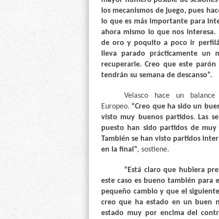
mayor
número posible de sesiones 
los mecanismos de juego, pues hace 
lo que es más importante para int
ahora mismo lo que nos interesa.
de oro y poquito a poco ir perfi
lleva parado prácticamente un 
recuperarle. Creo que este parón 
tendrán su semana de descanso”.
Velasco hace un balance
Europeo.
“Creo que ha sido un bue
visto muy buenos partidos. Las sem
puesto han sido partidos de muy 
También se han visto partidos inter
en la final”
, sostiene.
“Está claro que hubiera pre
este caso es bueno también para e
pequeño cambio y que el siguiente
creo que ha estado en un buen ni
estado muy por encima del contr