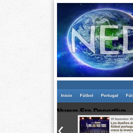
Inicio
Fútbol
Portugal
Fút
Nueva Era Deportiva
19 September 20
Juan Carlos Rodríguez dos Santos
Los dueños d
fútbol portug
crece la inver