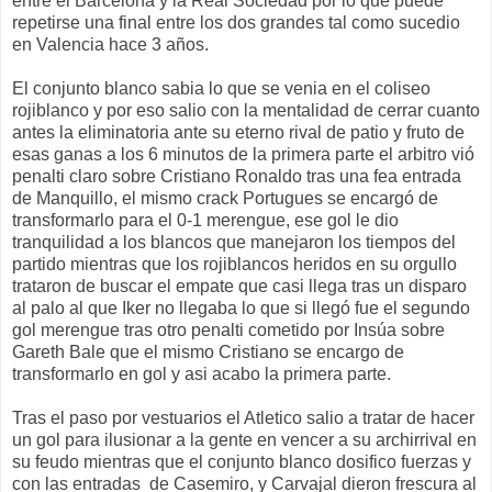
entre el Barcelona y la Real Sociedad por lo que puede
repetirse una final entre los dos grandes tal como sucedio
en Valencia hace 3 años.
El conjunto blanco sabia lo que se venia en el coliseo
rojiblanco y por eso salio con la mentalidad de cerrar cuanto
antes la eliminatoria ante su eterno rival de patio y fruto de
esas ganas a los 6 minutos de la primera parte el arbitro vió
penalti claro sobre Cristiano Ronaldo tras una fea entrada
de Manquillo, el mismo crack Portugues se encargó de
transformarlo para el 0-1 merengue, ese gol le dio
tranquilidad a los blancos que manejaron los tiempos del
partido mientras que los rojiblancos heridos en su orgullo
trataron de buscar el empate que casi llega tras un disparo
al palo al que Iker no llegaba lo que si llegó fue el segundo
gol merengue tras otro penalti cometido por Insúa sobre
Gareth Bale que el mismo Cristiano se encargo de
transformarlo en gol y asi acabo la primera parte.
Tras el paso por vestuarios el Atletico salio a tratar de hacer
un gol para ilusionar a la gente en vencer a su archirrival en
su feudo mientras que el conjunto blanco dosifico fuerzas y
con las entradas de Casemiro, y Carvajal dieron frescura al