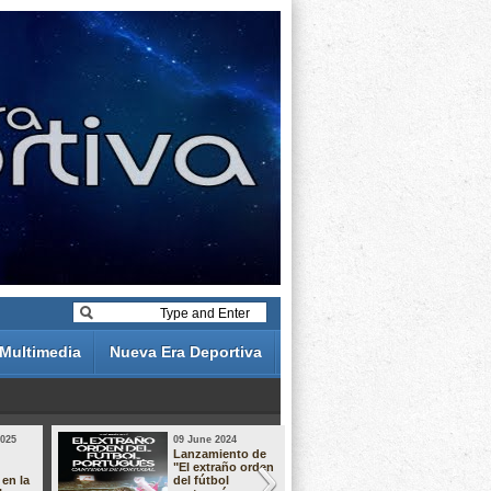
Multimedia
Nueva Era Deportiva
2025
09 June 2024
19 May 2024
Lanzamiento de
Análisis de 
"El extraño orden
descuentos 
 en la
del fútbol
Liga Portug