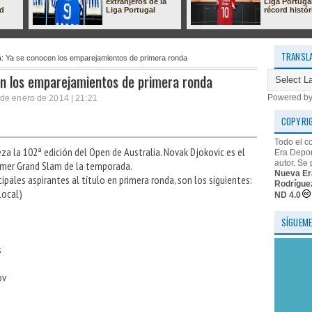
extranjeros de la
Liga Portuga
ad
Liga Portugal
récord histór
TRANSL
a: Ya se conocen los emparejamientos de primera ronda
en los emparejamientos de primera ronda
Powered b
de enero de 2014 | 21:21
COPYRI
Todo el c
a la 102ª edición del Open de Australia. Novak Djokovic es el
Era Depor
autor. Se 
imer Grand Slam de la temporada.
Nueva Er
pales aspirantes al título en primera ronda, son los siguientes:
Rodrígue
local)
ND 4.0
SÍGUEME
s
ov