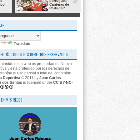
l:
portugués -
23/24: 'estr
ico
Canteras de
nos descon
Portugal"
ATE
y
Translate
GHT © TODOS LOS DERECHOS RESERVADOS
ontenido de la web es propiedad de Nueva
tiva y está protegido por los derechos de
prohíbe el uso parcial o total del contenido.
a Deportiva
© 2011 by
Juan Carlos
z dos Santos
is licensed under
CC BY-NC-
 EN MIS REDES