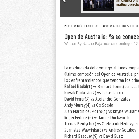
extranjera y la
multipropied
Home
»
Más Deportes
,
Tenis
» Open de Australi
Open de Australia: Ya se conoc
Written By Nacho Fajarnés on domingo, 12 
La madrugada del domingo al lunes, empiez
último campeón del Open de Australia, pr
Los enfrentamientos que tendrán los princi
Rafael Nadal
(1) vs Bernard Tomic(tenista 
Novak Djokovic(2) vs Lukas Lacko
David Ferrer
(3) vs Alejandro González
Andy Murray(4) vs Go Soeda
Juan Martín del Potro(5) vs Rhyne William
Roger Federer(6) vs James Duckworth
Tomas Berdych(7) vs Oleksandr Nedovyes
Stanislas Wawrinka(8) vs Andrey Golubev
Richard Gasquet(9) vs David Guez