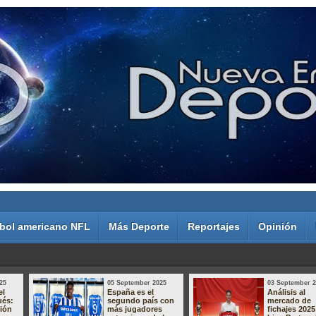
bol americano NFL
Más Deporte
Reportajes
Opinión
25
05 September 2025
03 September 
el
España es el
Análisis al
ués:
segundo país con
mercado de
sión
más jugadores
fichajes 2025