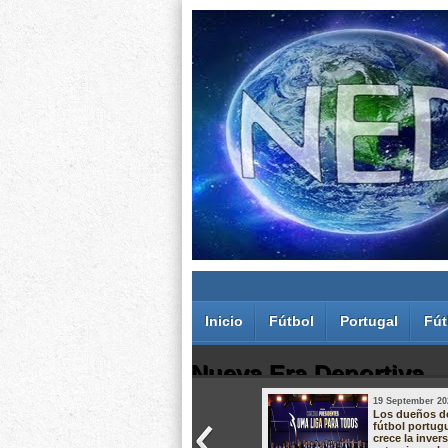
Inicio
Fútbol
Portugal
Fút
Nueva Era Deportiva
19 September 20
Juan Carlos Rodríguez dos Santos
Los dueños d
fútbol portug
crece la inver