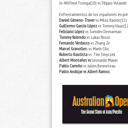
Jo-Wilfried Tsonga(10) vs Filippo Volandri
Enfrentamientos de los españones en pri
Daniel Gimeno-Traver
vs Milos Raonic(11)
Guillermo García-López
vs Tommy Haas(1
Feliciano López
vs Somdev Devvarman
Tommy Robredo
vs Lukas Rosol
Fernando Verdasco
vs Zhang Ze
Marcel Granoller
s vs Marin Cilic
Roberto Bautista
vs Tim Smyczek
Albert Montañes vs
Leonardo Mayer
Pablo Carreño
vs Julien Benneteau
Pablo Andújar vs Albert Ramos