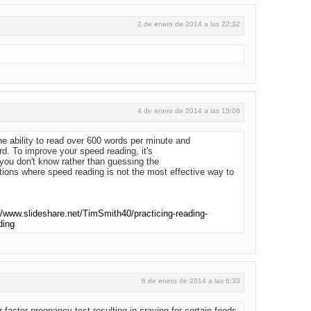
2 de enero de 2014 a las 22:32
4 de enero de 2014 a las 15:06
e ability to read over 600 words per minute and
. To improve your speed reading, it's
 you don't know rather than guessing the
tions where speed reading is not the most effective way to
//www.slideshare.net/TimSmith40/practicing-reading-
ding
6 de enero de 2014 a las 6:33
 factor pregnancy test resulting in craving for certain foods