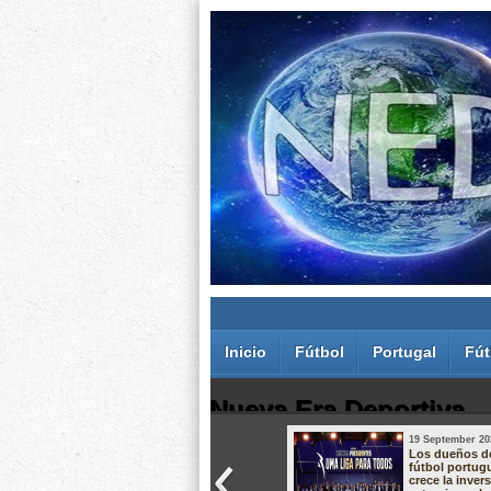
Inicio
Fútbol
Portugal
Fút
Nueva Era Deportiva
19 September 20
Juan Carlos Rodríguez dos Santos
Los dueños d
fútbol portug
crece la inver