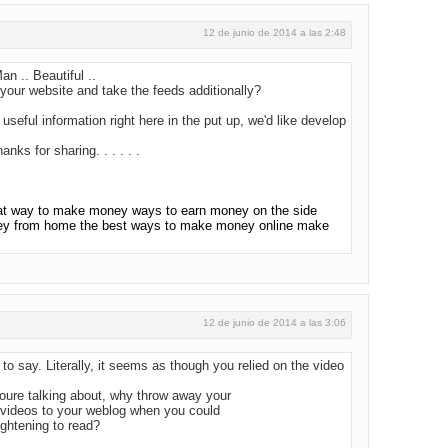
12 de junio de 2014 a las 2:48
an .. Beautiful ..
your website and take the feeds additionally?
useful information right here in the put up, we'd like develop
anks for sharing. . . . . .
at way to make money ways to earn money on the side
 from home the best ways to make money online make
12 de junio de 2014 a las 3:06
 to say. Literally, it seems as though you relied on the video
oure talking about, why throw away your
g videos to your weblog when you could
ightening to read?