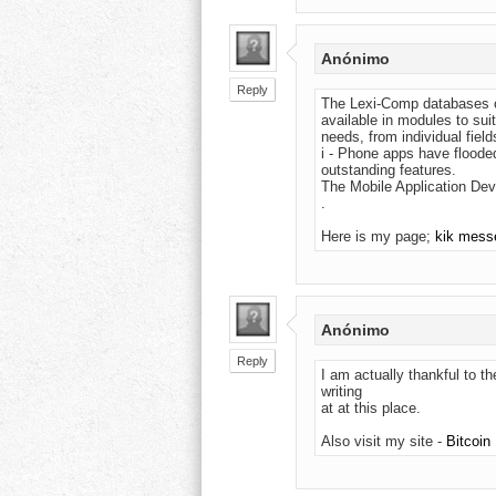
Anónimo
Reply
The Lexi-Comp databases co
available in modules to sui
needs, from individual fie
i - Phone apps have floode
outstanding features.
The Mobile Application De
.
Here is my page;
kik mess
Anónimo
Reply
I am actually thankful to t
writing
at at this place.
Also visit my site -
Bitcoin