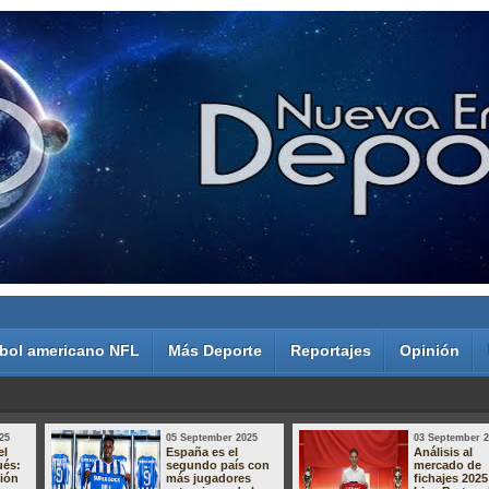
bol americano NFL
Más Deporte
Reportajes
Opinión
25
05 September 2025
03 September 
el
España es el
Análisis al
ués:
segundo país con
mercado de
sión
más jugadores
fichajes 2025