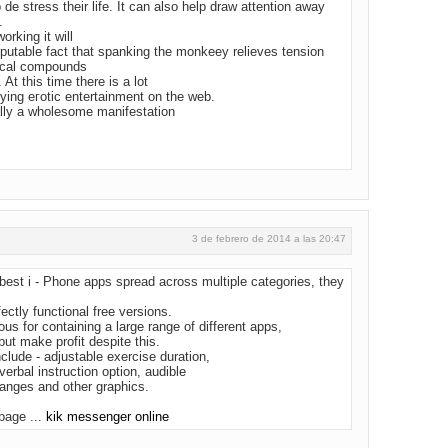
e stress theіr life. It can also help draw attention away
.
rking it will
isputable fact that spanking the monkeey relieves tension
ical compounds
At this time there is a lot
ying eгotic entertainment on the web.
ally a wholesome manіfestation
3 de febrero de 2014 a las 20:47
best i - Phone apps spread across multiple categories, they
fectly functional free versions.
us for containing a large range of different apps,
ut make profit despite this.
nclude - adjustable exercise duration,
verbal instruction option, audible
anges and other graphics.
page ...
kik messenger online