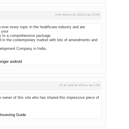
6 de febrero de 2014 a las 15:00
ver every topic in the healthcare industry and are
t your
lds to a comprehensive package.
d in the contemporary market with lots of amendments and
velopment Company in India,
enger android
22 de abril de 2014 a las 1:30
he owner of this site who has shared this impressive piece of
 Investing Guide