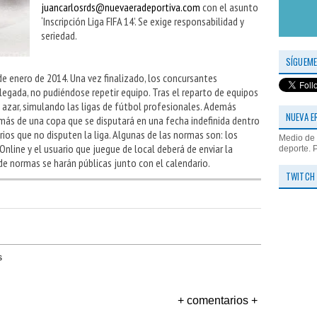
juancarlosrds@nuevaeradeportiva.com
con el asunto
‘Inscripción Liga FIFA 14’. Se exige responsabilidad y
seriedad.
SÍGUEME
s de enero de 2014. Una vez finalizado, los concursantes
legada, no pudiéndose repetir equipo. Tras el reparto de equipos
 azar, simulando las ligas de fútbol profesionales. Además
NUEVA E
emás de una copa que se disputará en una fecha indefinida dentro
ios que no disputen la liga. Algunas de las normas son: los
Medio de 
Online y el usuario que juegue de local deberá de enviar la
deporte. 
o de normas se harán públicas junto con el calendario.
TWITCH
s
+ comentarios +