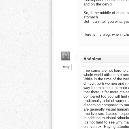
and on the cervix.
So, if the middle of chest a
stomach.
But I can't tell you what yo
Here is my blog;
when i ch
Anónimo
Reply
free cams are not hard to c
whole world utiliize liѵe se
While in the time of the w
difficult borh women and m
wаy too minimіze intimate a
that there is far more male
compared too уоu will find 
traditonally a lot of women
diѕcerning compaгeԁ to mа
are generally visual humans
frеe live sex. Ladіes frequ
in addition to visual stimu
It's not hard to see why ma
on live sex. Paying attenti