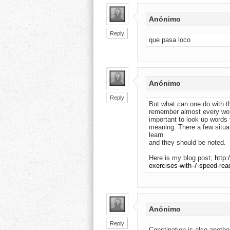
Anónimo
Reply
que pasa loco
Anónimo
Reply
But what can one do with th
remember almost every word
important to look up words
meaning. There a few situa
learn
and they should be noted.
Here is my blog post;
http:
exercises-with-7-speed-rea
Anónimo
Reply
Constipation is also another