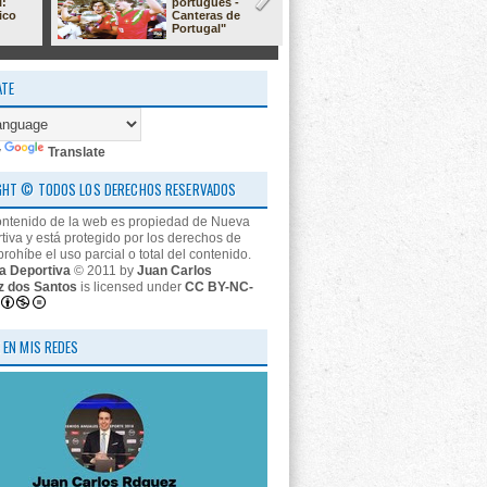
l:
portugués -
23/24: 'estr
ico
Canteras de
nos descon
Portugal"
ATE
y
Translate
GHT © TODOS LOS DERECHOS RESERVADOS
ontenido de la web es propiedad de Nueva
tiva y está protegido por los derechos de
prohíbe el uso parcial o total del contenido.
a Deportiva
© 2011 by
Juan Carlos
z dos Santos
is licensed under
CC BY-NC-
 EN MIS REDES