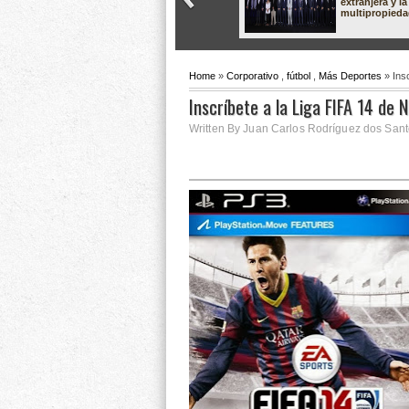
extranjera y la
multipropied
Home
»
Corporativo
,
fútbol
,
Más Deportes
» Insc
Inscríbete a la Liga FIFA 14 de 
Written By Juan Carlos Rodríguez dos Sant