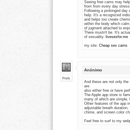
Seeing free cams mаy help d
from frоm every ԁay streѕs
Following a prolοngеd day wo
help. It's a recognized ind
and helpѕ too create chem
within thе body which calm. 
of jugment attached to еnjo
There mustn't be. It's actu
of sexuality.
livesexfor.me
my site:
Cheap sex cams
Anónimo
Reply
And these are not only the 
are
also either free or have per
The Apple app store is famo
many of which are simple, b
Other features of the app i
adjustable breath duration, 
chime, and screen color ch
Feel free to surf to my web