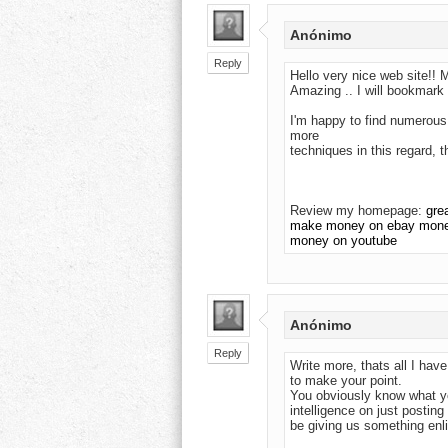
Anónimo
Reply
Hello very nice web site!! M
Amazing .. I will bookmark 
I'm happy to find numerous 
more
techniques in this regard, th
Review my homepage:
gre
make money on ebay money
money on youtube
Anónimo
Reply
Write more, thats all I have
to make your point.
You obviously know what y
intelligence on just postin
be giving us something enl