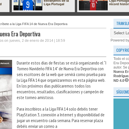
extranjeros de la
Liga Portuga
ad
Liga Portugal
récord histór
TRANSL
ríbete a la Liga FIFA 14 de Nueva Era Deportiva
Nueva Era Deportiva
Powered b
os on jueves, 2 de enero de 2014 | 18:59
COPYRI
Todo el c
Durante estos días de fiestas se está organizando el “I
Era Depor
autor. Se 
Torneo Navideño FIFA 14” de Nueva Era Deportiva con
Nueva Er
seis escritores de la web que servirá como prueba para
Rodrígue
la Liga FIFA 14 que organizaremos en esta página web.
ND 4.0
En los próximos días publicaremos todos los
encuentros, resultados, clasificaciones y campeón de
SÍGUEME
este torneo amistoso.
Para inscribiros a la Liga FIFA 14 solo debéis tener
PlayStation 3, conexión a Internet y disponibilidad de
jugar un encuentro cada semana. Para reservar plaza
debéis enviar un correo a