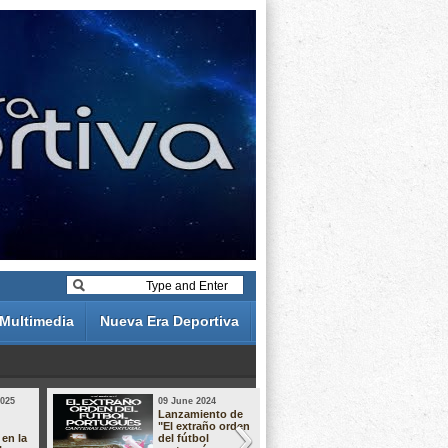
Multimedia
Nueva Era Deportiva
2025
09 June 2024
19 May 2024
Lanzamiento de
Análisis de 
"El extraño orden
descuentos 
 en la
del fútbol
Liga Portug