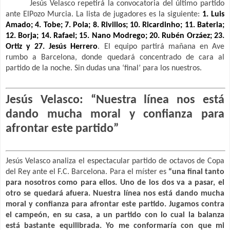
Jesús Velasco
repetirá la convocatoria del último partido
ante ElPozo Murcia. La lista de jugadores es la siguiente:
1.
Luis
Amado
; 4. Tobe; 7. Pola; 8. Rivillos; 10. Ricardinho; 11. Bateria;
12. Borja; 14. Rafael; 15. Nano Modrego; 20. Rubén Orzáez; 23.
Ortiz y 27. Jesús Herrero
. El equipo partirá mañana en Ave
rumbo
a Barcelona
, donde quedará concentrado de cara al
partido de la noche. Sin dudas una ‘final’ para los nuestros.
Jesús Velasco
: “Nuestra línea nos está
dando mucha moral y confianza para
afrontar este partido”
Jesús Velasco
analiza el espectacular partido de octavos de Copa
del
Rey ante el
F.C. Barcelona. Para el míster es
“una final tanto
para nosotros como para ellos. Uno de los dos va a pasar, el
otro se quedará afuera. Nuestra línea nos está dando mucha
moral y confianza para afrontar este partido. Jugamos contra
el campeón, en su casa, a un partido con lo cual la balanza
está bastante equilibrada. Yo me conformaría con que mi