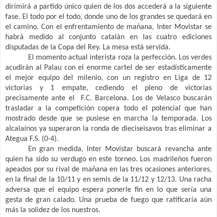
dirimirá a partido único quien de los dos accederá a la siguiente
fase. El todo por el todo, donde uno de los grandes se quedará en
el camino. Con el enfrentamiento de mañana, Inter Movistar se
habrá medido al conjunto catalán en las cuatro ediciones
disputadas de la Copa del Rey. La mesa está servida.
El momento actual interista roza la perfección. Los verdes
acudirán al Palau con el enorme cartel de ser estadísticamente
el mejor equipo del milenio, con un registro en Liga de 12
victorias y 1 empate, cediendo el pleno de victorias
precisamente ante el F.C. Barcelona. Los de Velasco buscarán
trasladar a la competición copera todo el potencial que han
mostrado desde que se pusiese en marcha la temporada. Los
alcalaínos
ya superaron la
ronda de dieciseisavos tras eliminar a
Ategua F.S. (0-4).
En gran medida, Inter Movistar buscará revancha ante
quien ha sido su verdugo en este torneo. Los madrileños fueron
apeados por su rival de mañana en las tres ocasiones anteriores,
en la final de la 10/11 y en semis de la 11/12 y 12/13. Una racha
adversa que el equipo espera ponerle fin en lo que sería una
gesta de gran calado. Una prueba de fuego que ratificaría aún
más la solidez de los nuestros.