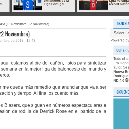
extranjeros de la
Liga Portuga
ad
Liga Portugal
récord histór
TRANSL
BA (16 Noviembre- 22 Noviembre)
22 Noviembre)
Powered b
embre de 2013 | 12:43
COPYRI
Todo el c
uí estamos al pie del cañón, listos para sintetizar
Era Depor
autor. Se 
a semana en la mejor liga de baloncesto del mundo y
Nueva Er
eros.
Rodrígue
ND 4.0
o me queda más remedio que anunciar que va a ser
SÍGUEME
ización y tiempo. Al final os cuento más.
los Blazers, que siguen en
números espectaculares e
esión de rodilla de Derrick Rose en el partido de la