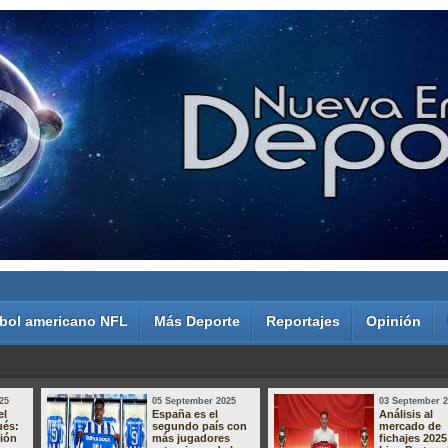
bol americano NFL
Más Deporte
Reportajes
Opinión
25
05 September 2025
03 September 
el
España es el
Análisis al
ués:
segundo país con
mercado de
sión
más jugadores
fichajes 2025