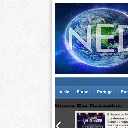
Inicio
Fútbol
Portugal
Fút
Nueva Era Deportiva
19 September 20
Juan Carlos Rodríguez dos Santos
Los dueños d
fútbol portug
crece la inver