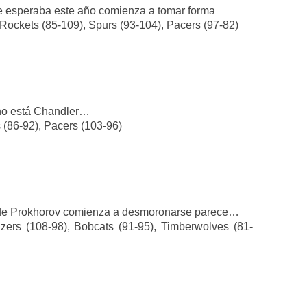
se esperaba este año comienza a tomar forma
Rockets (85-109), Spurs (93-104), Pacers (97-82)
i no está Chandler…
 (86-92), Pacers (103-96)
to de Prokhorov comienza a desmoronarse parece…
azers (108-98), Bobcats (91-95), Timberwolves (81-