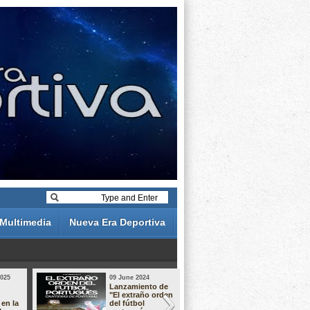
Multimedia
Nueva Era Deportiva
2025
09 June 2024
19 May 2024
Lanzamiento de
Análisis de 
"El extraño orden
descuentos 
 en la
del fútbol
Liga Portug