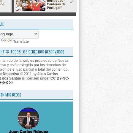
l:
portugués -
23/24: 'estr
ico
Canteras de
nos descon
Portugal"
ATE
y
Translate
GHT © TODOS LOS DERECHOS RESERVADOS
ontenido de la web es propiedad de Nueva
tiva y está protegido por los derechos de
prohíbe el uso parcial o total del contenido.
a Deportiva
© 2011 by
Juan Carlos
z dos Santos
is licensed under
CC BY-NC-
 EN MIS REDES