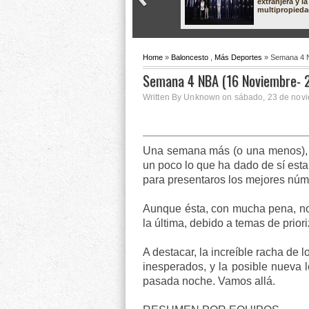
extranjera y la
multipropied
Home
»
Baloncesto
,
Más Deportes
» Semana 4 N
Semana 4 NBA (16 Noviembre- 
Written By Unknown on sábado, 23 de novi
Una semana más (o una menos), aq
un poco lo que ha dado de sí est
para presentaros los mejores núm
Aunque ésta, con mucha pena, n
la última, debido a temas de prior
A destacar, la increíble racha de 
inesperados, y la posible nueva l
pasada noche. Vamos allá.