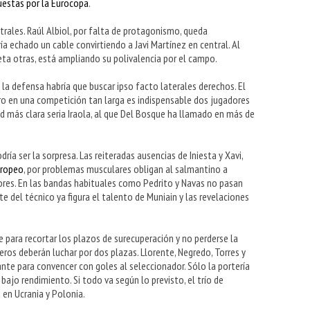
uestas por la Eurocopa
.
ales. Raúl Albiol, por falta de protagonismo, queda
ía echado un cable convirtiendo a Javi Martínez en central. Al
ta otras, está ampliando su polivalencia por el campo.
la defensa habría que buscar ipso facto laterales derechos. El
ro en una competición tan larga es indispensable dos jugadores
ad más clara seria Iraola, al que Del Bosque ha llamado en más de
ía ser la sorpresa. Las reiteradas ausencias de Iniesta y Xavi,
uropeo
, por problemas musculares obligan al salmantino a
ayores. En las bandas habituales como Pedrito y Navas no pasan
 del técnico ya figura el talento de Muniain y las revelaciones
e para recortar los plazos de surecuperación y no perderse la
eros deberán luchar por dos plazas. Llorente, Negredo, Torres y
te para convencer con goles al seleccionador. Sólo la portería
bajo rendimiento. Si todo va según lo previsto, el trío de
á en Ucrania y Polonia.