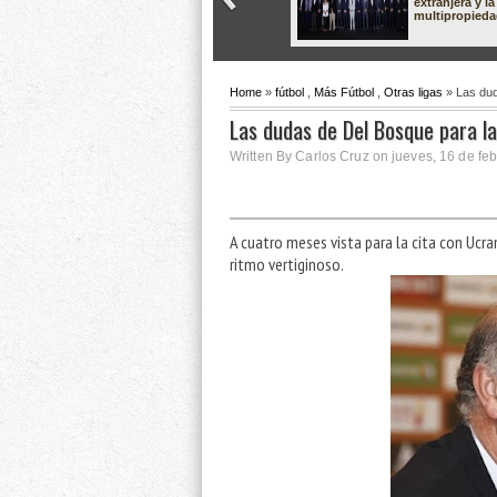
extranjera y la
multipropied
Home
»
fútbol
,
Más Fútbol
,
Otras ligas
» Las dud
Las dudas de Del Bosque para l
Written By Carlos Cruz on jueves, 16 de fe
A cuatro meses vista para la cita con Ucra
ritmo vertiginoso.