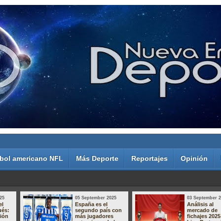
bol americano NFL
Más Deporte
Reportajes
Opinión
25
05 September 2025
03 September 
el
España es el
Análisis al
ués:
segundo país con
mercado de
sión
más jugadores
fichajes 2025