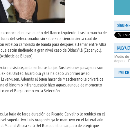
SÍGUEME
sconoce el nuevo dueño del flanco izquierdo, tras la marcha de
turas del seleccionador sin saberse a ciencia cierta cual de
on Arbeloa cambiado de banda para después alternar entre Alba
NUEVA E
que están rindiendo a gran nivel caso de DídacVilà (Espanyol),
(Athletic de Bilbao).
Medio de 
deporte. 
cía indivisible, anda en horas bajas. Sus lesiones pasajeras son
TWITCH
 ex del United. Guardiola ya le ha dado un primer aviso,
 Leverkusen. Además el buen hacer de Mascherano le privará de
na el binomio infranqueable hizo aguas, aunque de momento
nto en el Barça como en la Selección.
s. La baja de larga duración de Ricardo Carvalho le reubicó en el
nivel superlativo. Luis Aragonés ya le mantuvo en el lateral aún
el Madrid. Ahora será Del Bosque el encargado de elegir qué