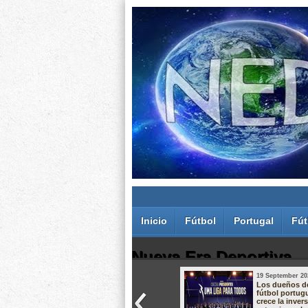
Inicio
Fútbol
Portugal
Fút
Nueva Era Deportiva
19 September 20
Juan Carlos Rodríguez dos Santos
Los dueños d
fútbol portug
crece la inver