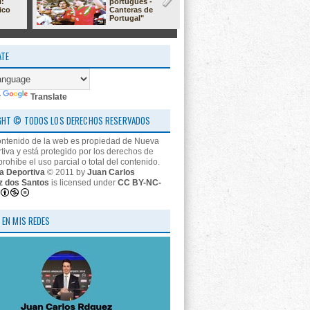
l:
portugués -
23/24: 'estr
ico
Canteras de
nos descon
Portugal"
ATE
y
Translate
GHT © TODOS LOS DERECHOS RESERVADOS
ontenido de la web es propiedad de Nueva
tiva y está protegido por los derechos de
prohíbe el uso parcial o total del contenido.
a Deportiva
© 2011 by
Juan Carlos
z dos Santos
is licensed under
CC BY-NC-
 EN MIS REDES