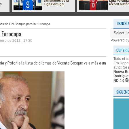
extranjeros de la
Liga Portuga
ad
Liga Portugal
récord histór
TRANSL
as de Del Bosque para la Eurocopa
a Eurocopa
Powered b
brero de 2012 | 17:30
COPYRI
Todo el c
nia y Polonia la lista de dilemas de Vicente Bosque va a más a un
Era Depor
autor. Se 
Nueva Er
Rodrígue
ND 4.0
SÍGUEME