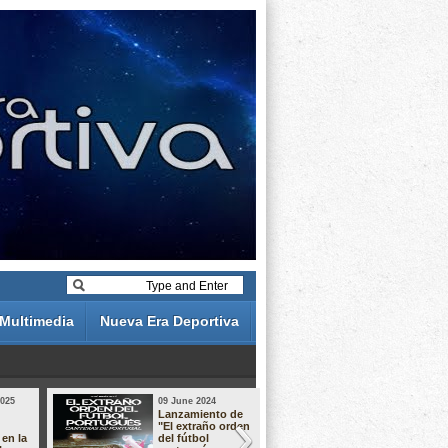
Multimedia
Nueva Era Deportiva
2025
09 June 2024
19 May 2024
Lanzamiento de
Análisis de 
"El extraño orden
descuentos 
 en la
del fútbol
Liga Portug