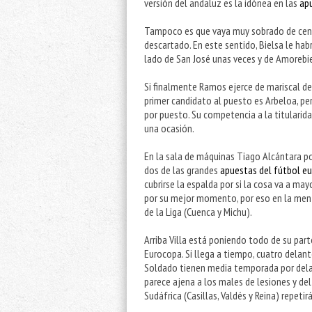
versión del andaluz es la idónea en las
ap
Tampoco es que vaya muy sobrado de centr
descartado. En este sentido, Bielsa le habr
lado de San José unas veces y de Amorebie
Si finalmente Ramos ejerce de mariscal de 
primer candidato al puesto es Arbeloa, pe
por puesto. Su competencia a la titularid
una ocasión.
En la sala de máquinas Tiago Alcántara podr
dos de las grandes
apuestas del fútbol e
cubrirse la espalda por si la cosa va a m
por su mejor momento, por eso en la mente
de la Liga (Cuenca y Michu).
Arriba Villa está poniendo todo de su part
Eurocopa. Si llega a tiempo, cuatro delant
Soldado tienen media temporada por delan
parece ajena a los males de lesiones y del 
Sudáfrica (Casillas, Valdés y Reina) repetir