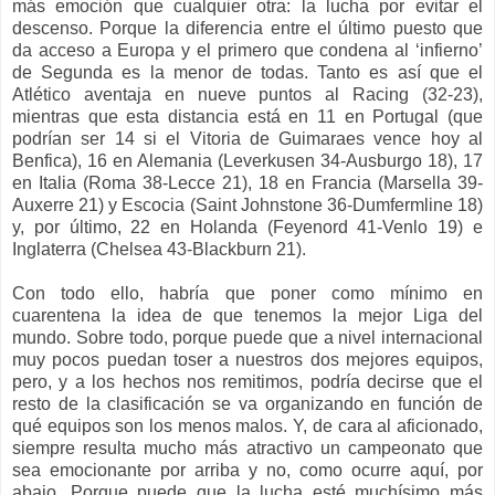
más emoción que cualquier otra: la lucha por evitar el
descenso. Porque la diferencia entre el último puesto que
da acceso a Europa y el primero que condena al ‘infierno’
de Segunda es la menor de todas. Tanto es así que el
Atlético aventaja en nueve puntos al Racing (32-23),
mientras que esta distancia está en 11 en Portugal (que
podrían ser 14 si el Vitoria de Guimaraes vence hoy al
Benfica), 16 en Alemania (Leverkusen 34-Ausburgo 18), 17
en Italia (Roma 38-Lecce 21), 18 en Francia (Marsella 39-
Auxerre 21) y Escocia (Saint Johnstone 36-Dumfermline 18)
y, por último, 22 en Holanda (Feyenord 41-Venlo 19) e
Inglaterra (Chelsea 43-Blackburn 21).
Con todo ello, habría que poner como mínimo en
cuarentena la idea de que tenemos la mejor Liga del
mundo. Sobre todo, porque puede que a nivel internacional
muy pocos puedan toser a nuestros dos mejores equipos,
pero, y a los hechos nos remitimos, podría decirse que el
resto de la clasificación se va organizando en función de
qué equipos son los menos malos. Y, de cara al aficionado,
siempre resulta mucho más atractivo un campeonato que
sea emocionante por arriba y no, como ocurre aquí, por
abajo. Porque puede que la lucha esté muchísimo más