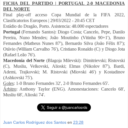
FICHA DEL PARTIDO | PORTUGAL 2-0 MACEDONIA
DEL NORTE
Final play-off acceso Copa Mundial de la FIFA 2022,
Clasificatorios Europeos | 29/03/2022 - 20:45 CET
Estádio do Dragão, Porto. Asistencia: 48.000 espectadores
Portugal
(Fernando Santos): Diogo Costa; Cancelo, Pepe, Danilo
Pereira, Nuno Mendes; João Moutinho (Vitinha 90+1'), Bruno
Fernandes (Matheus Nunes 87'), Bernardo Silva (João Félix 87');
Otávio (William Carvalho 76'), Cristiano Ronaldo (C) y Diogo Jota
(Rafael Leão 76').
Macedonia del Norte
(Blagoja Milevski): Dimitrievski; Ristovski
(C), Musliu, Velkovski, Alioski; Elmas (Nikolov 87'), Bardi,
Ademi, Trajkovski; M. Ristovski (Miovski 46') y Kostadinov
(Ashkovski 75').
Goles
: 1-0 Bruno Fernandes 32', 2-0 Bruno Fernandes 65'.
Árbitro
: Anthony Taylor (ENG). Amonestaciones: Cancelo 68',
Musliu 68', Alioski 74'.
Juan Carlos Rodríguez dos Santos
en
23:28