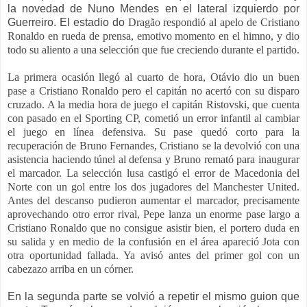
la novedad de Nuno Mendes en el lateral izquierdo por
Guerreiro. El estadio do
Dragão respondió al apelo de Cristiano
Ronaldo en rueda de prensa, emotivo momento en el himno, y dio
todo su aliento a una selección que fue creciendo durante el partido.
La primera ocasión llegó al cuarto de hora, Otávio dio un buen
pase a Cristiano Ronaldo pero el capitán no acertó con su disparo
cruzado. A la media hora de juego el capitán Ristovski, que cuenta
con pasado en el Sporting CP, cometió un error infantil al cambiar
el juego en línea defensiva. Su pase quedó corto para la
recuperación de Bruno Fernandes, Cristiano se la devolvió con una
asistencia haciendo túnel al defensa y Bruno remató para inaugurar
el marcador. La selección lusa castigó el error de Macedonia del
Norte con un gol entre los dos jugadores del Manchester United.
Antes del descanso pudieron aumentar el marcador, precisamente
aprovechando otro error rival, Pepe lanza un enorme pase largo a
Cristiano Ronaldo que no consigue asistir bien, el portero duda en
su salida y en medio de la confusión en el área apareció Jota con
otra oportunidad fallada. Ya avisó antes del primer gol con un
cabezazo arriba en un córner.
En la segunda parte se volvió a repetir el mismo guion que