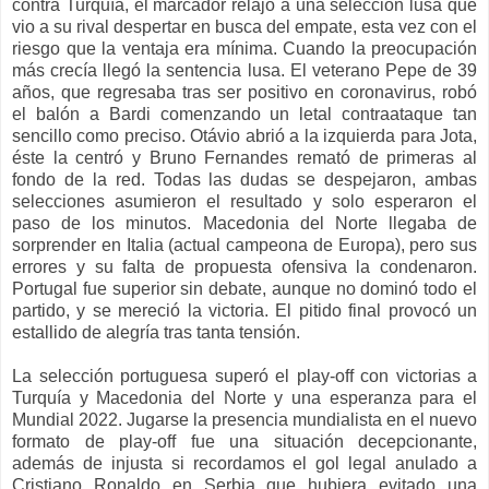
contra Turquía, el marcador relajó a una selección lusa que
vio a su rival despertar en busca del empate, esta vez con el
riesgo que la ventaja era mínima. Cuando la preocupación
más crecía llegó la sentencia lusa. El veterano Pepe de 39
años, que regresaba tras ser positivo en coronavirus, robó
el balón a Bardi comenzando un letal contraataque tan
sencillo como preciso. Otávio abrió a la izquierda para Jota,
éste la centró y Bruno Fernandes remató de primeras al
fondo de la red. Todas las dudas se despejaron, ambas
selecciones asumieron el resultado y solo esperaron el
paso de los minutos. Macedonia del Norte llegaba de
sorprender en Italia (actual campeona de Europa), pero sus
errores y su falta de propuesta ofensiva la condenaron.
Portugal fue superior sin debate, aunque no dominó todo el
partido, y se mereció la victoria. El pitido final provocó un
estallido de alegría tras tanta tensión.
La selección portuguesa superó el play-off con victorias a
Turquía y Macedonia del Norte y una esperanza para el
Mundial 2022. Jugarse la presencia mundialista en el nuevo
formato de play-off fue una situación decepcionante,
además de injusta si recordamos el gol legal anulado a
Cristiano Ronaldo en Serbia que hubiera evitado una