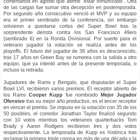
comentarios en agosto que afirmó "estar inmunizado". Otra
de las cargas fue sumar otra decepción en postemporada.
Por segundo año consecutivo venció el MVP y su equipo
era el primer sembrado de la conferencia, sin embargo
volvieron a quedarse cortos del Super Bowl tras la
sorprendente derrota contra los San Francisco 49ers
(sembrado 6) en la Ronda Divisional. Por suerte para el
veterano jugador la votación se realiza antes de los
playoffs. El futuro del jugador de 38 años es desconocido,
tras 17 años en Green Bay se rumorea con la salida a otro
equipo, que ya intentó antes de la presente temporada, o
incluso la retirada.
Jugadores de Rams y Bengals, que disputarán el Super
Bowl LVI, recibieron varios premios. El receptor abierto de
los Rams
Cooper Kupp
fue nombrado
Mejor Jugador
Ofensivo
tras su mejor año productivo, es el tercer receptor
en vencer el premio. Se impuso en la votación con 35 de los
50 posibles, el corredor Jonathan Taylor finalizó segundo
con 10 votos mientras los veteranos quarterbacks Tom
Brady y Aaron Rodgers recibieron tres y dos votos
respectivamente. La temporada de Kupp es histórica tras
reclamar la primera triple corona en más de una década y la