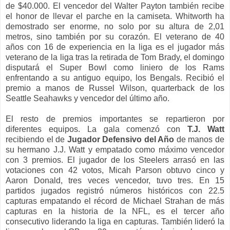
de $40.000. El vencedor del Walter Payton también recibe
el honor de llevar el parche en la camiseta. Whitworth ha
demostrado ser enorme, no solo por su altura de 2,01
metros, sino también por su corazón. El veterano de 40
años con 16 de experiencia en la liga es el jugador más
veterano de la liga tras la retirada de Tom Brady, el domingo
disputará el Super Bowl como liniero de los Rams
enfrentando a su antiguo equipo, los Bengals. Recibió el
premio a manos de Russel Wilson, quarterback de los
Seattle Seahawks y vencedor del último año.
El resto de premios importantes se repartieron por
diferentes equipos. La gala comenzó con
T.J. Watt
recibiendo el de
Jugador Defensivo del Año
de manos de
su hermano J.J. Watt y empatado como máximo vencedor
con 3 premios. El jugador de los Steelers arrasó en las
votaciones con 42 votos, Micah Parson obtuvo cinco y
Aaron Donald, tres veces vencedor, tuvo tres. En 15
partidos jugados registró números históricos con 22.5
capturas empatando el récord de Michael Strahan de más
capturas en la historia de la NFL, es el tercer año
consecutivo liderando la liga en capturas. También lideró la