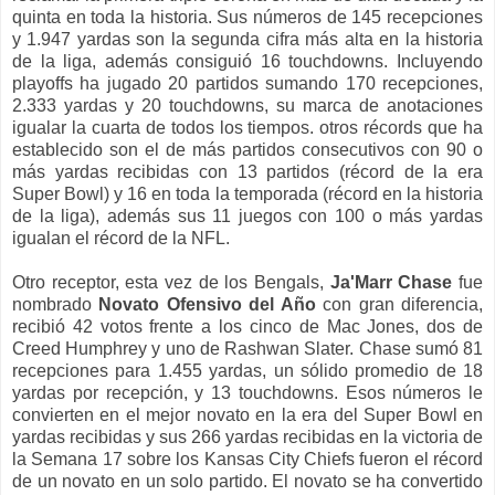
quinta en toda la historia. Sus números de 145 recepciones
y 1.947 yardas son la segunda cifra más alta en la historia
de la liga, además consiguió 16 touchdowns. Incluyendo
playoffs ha jugado 20 partidos sumando 170 recepciones,
2.333 yardas y 20 touchdowns, su marca de anotaciones
igualar la cuarta de todos los tiempos. otros récords que ha
establecido son el de más partidos consecutivos con 90 o
más yardas recibidas con 13 partidos (récord de la era
Super Bowl) y 16 en toda la temporada (récord en la historia
de la liga), además sus 11 juegos con 100 o más yardas
igualan el récord de la NFL.
Otro receptor, esta vez de los Bengals,
Ja'Marr Chase
fue
nombrado
Novato Ofensivo del Año
con gran diferencia,
recibió 42 votos frente a los cinco de Mac Jones, dos de
Creed Humphrey y uno de Rashwan Slater. Chase sumó 81
recepciones para 1.455 yardas, un sólido promedio de 18
yardas por recepción, y 13 touchdowns. Esos números le
convierten en el mejor novato en la era del Super Bowl en
yardas recibidas y sus 266 yardas recibidas en la victoria de
la Semana 17 sobre los Kansas City Chiefs fueron el récord
de un novato en un solo partido. El novato se ha convertido