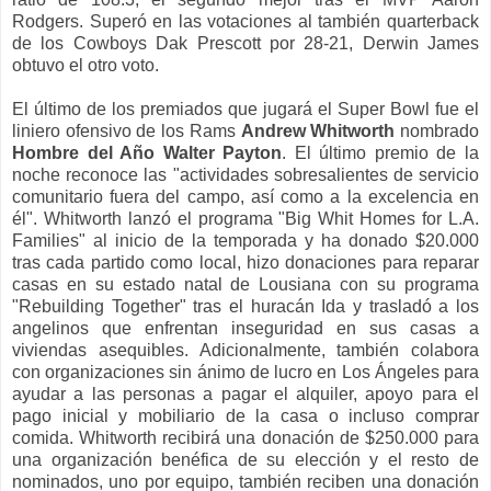
Rodgers. Superó en las votaciones al también quarterback
de los Cowboys Dak Prescott por 28-21, Derwin James
obtuvo el otro voto.
El último de los premiados que jugará el Super Bowl fue el
liniero ofensivo de los Rams
Andrew Whitworth
nombrado
Hombre del Año Walter Payton
. El último premio de la
noche reconoce las "actividades sobresalientes de servicio
comunitario fuera del campo, así como a la excelencia en
él". Whitworth lanzó el programa "Big Whit Homes for L.A.
Families" al inicio de la temporada y ha donado $20.000
tras cada partido como local, hizo donaciones para reparar
casas en su estado natal de Lousiana con su programa
"Rebuilding Together" tras el huracán Ida y trasladó a los
angelinos que enfrentan inseguridad en sus casas a
viviendas asequibles. Adicionalmente, también colabora
con organizaciones sin ánimo de lucro en Los Ángeles para
ayudar a las personas a pagar el alquiler, apoyo para el
pago inicial y mobiliario de la casa o incluso comprar
comida. Whitworth recibirá una donación de $250.000 para
una organización benéfica de su elección y el resto de
nominados, uno por equipo, también reciben una donación