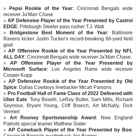
»
Pepsi Rookie of the Year:
Cincinnati Bengals wide
receiver Ja'Marr Chase
»
AP Defensive Player of the Year Presented by Castrol
EDGE
: Pittsburgh Steeler pass rusher T.J. Watt
»
Bridgestone Best Moment of the Year
: Baltimore
Ravens kicker Justin Tucker 's record-breaking 66-yard field
goal
»
AP Offensive Rookie of the Year Presented by NFL
ALL DAY
: Cincinnati Bengals wide receiver Ja'Marr Chase.
»
AP Offensive Player of the Year Presented by
Microsoft Surface
: Los Angeles Rams wide receiver
Cooper Kupp
»
AP Defensive Rookie of the Year Presented by Old
Spice
: Dallas Cowboys linebacker Micah Parsons
»
Pro Football Hall of Fame Class of 2022 Delivered with
Uber Eats
: Tony Boselli, LeRoy Butler, Sam Mills, Richard
Seymour, Bryant Young, Cliff Branch, Art McNally, Dick
Vermeil
»
Art Rooney Sportsmanship Award
: New England
Patriots special teamer Matthew Slater
»
AP Comeback Player of the Year Presented by Bos
:
Cincinnati Bengals quarterback Joe Burrow