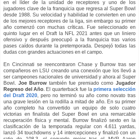
en el líder de la unidad de receptores y uno de los
jugadores clave de la franquicia que regresa al Super Bowl
desde 1988. Su velocidad y habilidad le convierten en uno
de los mejores receptores de la liga, sin embargo su primer
año comenzó con muchas críticas. Fue seleccionado en
quinto lugar en el Draft la NFL 2021 antes que un liniero
ofensivo y después preocupó a la franquicia tras varios
pases caídos durante la pretemporada. Despejó todas las
dudas con grandes actuaciones en el campo.
En Cincinnati se reencontraron Chase y Burrow tras ser
compañeros en LSU creando una conexión que los llevó a
ser campeones nacionales de universidad y ahora al Super
Bowl.
Joe Burrow
también fue premiado como
Jugador
Regreso del Año
. El quarterback fue la
primera selección
del Draft 2020
, pero no terminó su año como novato tras
una grave lesión en la rodilla a mitad de año. En su primer
año completo ha convertido un equipo de solo cuatro
victorias en finalista del Super Bowl en una remarcable
recuperación física y mental. Burrow finalizó sexto en la
clasificación de la temporada regular con 4.611 yardas,
lanzó 34 touchdowns y 14 intercepciones y finalizó con un
ratio de 108.3, el segundo mejor tras el MVP Aaron