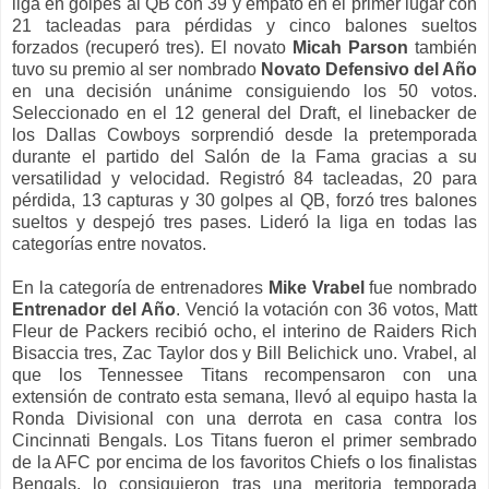
liga en golpes al QB con 39 y empató en el primer lugar con
21 tacleadas para pérdidas y cinco balones sueltos
forzados (recuperó tres). El novato
Micah Parson
también
tuvo su premio al ser nombrado
Novato Defensivo del Año
en una decisión unánime consiguiendo los 50 votos.
Seleccionado en el 12 general del Draft, el linebacker de
los Dallas Cowboys sorprendió desde la pretemporada
durante el partido del Salón de la Fama gracias a su
versatilidad y velocidad. Registró 84 tacleadas, 20 para
pérdida, 13 capturas y 30 golpes al QB, forzó tres balones
sueltos y despejó tres pases. Lideró la liga en todas las
categorías entre novatos.
En la categoría de entrenadores
Mike Vrabel
fue nombrado
Entrenador del Año
. Venció la votación con 36 votos, Matt
Fleur de Packers recibió ocho, el interino de Raiders Rich
Bisaccia tres, Zac Taylor dos y Bill Belichick uno. Vrabel, al
que los Tennessee Titans recompensaron con una
extensión de contrato esta semana, llevó al equipo hasta la
Ronda Divisional con una derrota en casa contra los
Cincinnati Bengals. Los Titans fueron el primer sembrado
de la AFC por encima de los favoritos Chiefs o los finalistas
Bengals, lo consiguieron tras una meritoria temporada