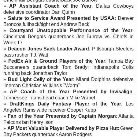
»
AP Assistant Coach of the Year
: Dallas Cowboys
defensive coordinator Dan Quinn
»
Salute to Service Award Presented by USAA
: Denver
Broncos fullback/tight end Andrew Beck
»
Courtyard Unstoppable Performance of the Year
:
Cincinnati Bengals quarterback Joe Burrow vs. Chiefs in
Week 17
»
Deacon Jones Sack Leader Award
: Pittsburgh Steelers
pass rusher T.J. Watt
»
FedEx Air & Ground Players of the Year
: Tampa Bay
Buccaneers quarterback Tom Brady ; Indianapolis Colts
running back Jonathan Taylor
»
Bud Light Celly of the Year
: Miami Dolphins defensive
lineman Christian Wilkins 's "Worm"
»
AP Coach of the Year Presented by Invisalign
:
Tennessee Titans head coach Mike Vrabel
»
DraftKings Daily Fantasy Player of the Year
: Los
Angeles Rams wide receiver Cooper Kupp
»
Fan of the Year Presented by Captain Morgan
: Atlanta
Falcons fan Henry Ison
»
AP Most Valuable Player Delivered by Pizza Hut
: Green
Bay Packers quarterback Aaron Rodgers