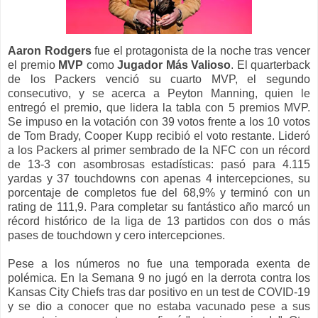
Aaron Rodgers
fue el protagonista de la noche tras vencer
el premio
MVP
como
Jugador Más Valioso
. El quarterback
de los Packers venció su cuarto MVP, el segundo
consecutivo, y se acerca a Peyton Manning, quien le
entregó el premio, que lidera la tabla con 5 premios MVP.
Se impuso en la votación con 39 votos frente a los 10 votos
de Tom Brady, Cooper Kupp recibió el voto restante. Lideró
a los Packers al primer sembrado de la NFC con un récord
de 13-3 con asombrosas estadísticas: pasó para 4.115
yardas y 37 touchdowns con apenas 4 intercepciones, su
porcentaje de completos fue del 68,9% y terminó con un
rating de 111,9. Para completar su fantástico año marcó un
récord histórico de la liga de 13 partidos con dos o más
pases de touchdown y cero intercepciones.
Pese a los números no fue una temporada exenta de
polémica. En la Semana 9 no jugó en la derrota contra los
Kansas City Chiefs tras dar positivo en un test de COVID-19
y se dio a conocer que no estaba vacunado pese a sus