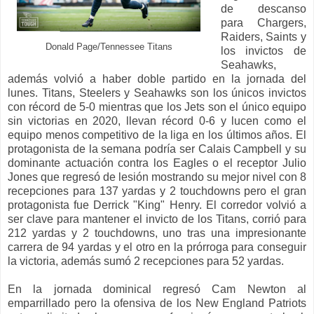
de descanso
para Chargers,
Raiders, Saints y
Donald Page/Tennessee Titans
los invictos de
Seahawks,
además volvió a haber doble partido en la jornada del
lunes. Titans, Steelers y Seahawks son los únicos invictos
con récord de 5-0 mientras que los Jets son el único equipo
sin victorias en 2020, llevan récord 0-6 y lucen como el
equipo menos competitivo de la liga en los últimos años. El
protagonista de la semana podría ser Calais Campbell y su
dominante actuación contra los Eagles o el receptor Julio
Jones que regresó de lesión mostrando su mejor nivel con 8
recepciones para 137 yardas y 2 touchdowns pero el gran
protagonista fue Derrick "King" Henry. El corredor volvió a
ser clave para mantener el invicto de los Titans, corrió para
212 yardas y 2 touchdowns, uno tras una impresionante
carrera de 94 yardas y el otro en la prórroga para conseguir
la victoria, además sumó 2 recepciones para 52 yardas.
En la jornada dominical regresó Cam Newton al
emparrillado pero la ofensiva de los New England Patriots