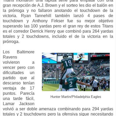
Titans montaron una rápida serie para empatar con una
gran recepción de A.J. Brown y el sorteo les dio el balón en
la prórroga y no fallaron anotando el touchdown de la
victoria. Ryan Tannehill también lanzó 4 pases de
touchdown y Anthony Firkser fue su mejor objetivo
superando las 100 yardas pero el gran rey de estos Titans
es el corredor Derrick Henry que combinó para 264 yardas
totales y 2 touchdowns, incluido el de la victoria en la
prórroga.
Los Baltimore
Ravens
volvieron a
vencer pero con
dificultades un
partido que al
descanso tenían
ventaja de 17
puntos. Parecía
Hunter Martin/Philadelphia Eagles
una tarde fácil,
Lamar Jackson
volvió a ser doble amenaza combinando para 294 yardas
totales y 2 touchdowns pero la ofensiva sigue necesitando