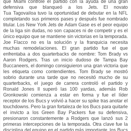
que Miami controle el partido con la ayuda de una gran
defensiva que blanqueó a los Jets. El novato
Tua Tagovailoa tuvo la oportunidad de debutar en la NFL
completando sus primeros pases y después fue nombrado
titular. Los New York Jets de Adam Gase es el peor equipo
de la liga sin dudas, no son capaces ni de competir y es el
único equipo que se mantiene sin victorias en la temporada.
Joe Flacco no es la solución y la franquicia necesita
muchas remodelaciones. El gran partido fue el que
enfrentaba a dos quarterbacks de nombre: Tom Brady vs
Aaron Rodgers. Tras un inicio dudoso de Tampa Bay
Buccaneers, el domingo consiguieron una gran victoria que
les etiqueta como contendientes. Tom Brady se mostró
sobrio durante una tarde que no necesitó mucho de su
quarterbacks, el juego de carrera controló el partido y
Ronald Jones II superó las 100 yardas, además Rob
Gronkowski comienza a estar en forma y fue el líder
receptor de los Bucs y volvió a hacer su spike tras anotar el
touchdowns. Pero la gran fortaleza de los Bucs para quitarle
el invicto a los Green Bay Packers fue su defensiva,
presionaron constantemente a Rodgers que lanzó sus 2
primeras intercepciones de la temporada. Otra clave fue la
disciplina del equipo en el partido más importante, los Bucs