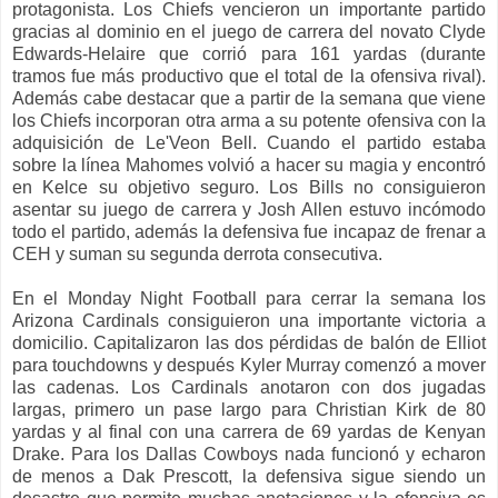
protagonista. Los Chiefs vencieron un importante partido
gracias al dominio en el juego de carrera del novato Clyde
Edwards-Helaire que corrió para 161 yardas (durante
tramos fue más productivo que el total de la ofensiva rival).
Además cabe destacar que a partir de la semana que viene
los Chiefs incorporan otra arma a su potente ofensiva con la
adquisición de Le'Veon Bell. Cuando el partido estaba
sobre la línea Mahomes volvió a hacer su magia y encontró
en Kelce su objetivo seguro. Los Bills no consiguieron
asentar su juego de carrera y Josh Allen estuvo incómodo
todo el partido, además la defensiva fue incapaz de frenar a
CEH y suman su segunda derrota consecutiva.
En el Monday Night Football para cerrar la semana los
Arizona Cardinals consiguieron una importante victoria a
domicilio. Capitalizaron las dos pérdidas de balón de Elliot
para touchdowns y después Kyler Murray comenzó a mover
las cadenas. Los Cardinals anotaron con dos jugadas
largas, primero un pase largo para Christian Kirk de 80
yardas y al final con una carrera de 69 yardas de Kenyan
Drake. Para los Dallas Cowboys nada funcionó y echaron
de menos a Dak Prescott, la defensiva sigue siendo un