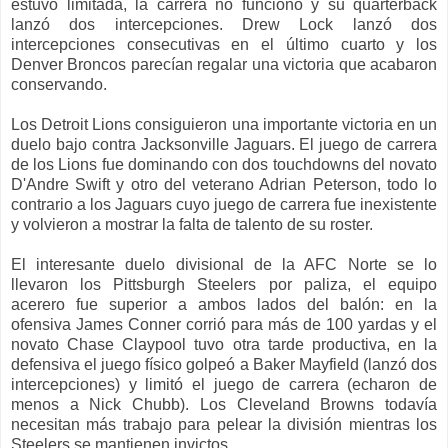
estuvo limitada, la carrera no funcionó y su quarterback
lanzó dos intercepciones. Drew Lock lanzó dos
intercepciones consecutivas en el último cuarto y los
Denver Broncos parecían regalar una victoria que acabaron
conservando.
Los Detroit Lions consiguieron una importante victoria en un
duelo bajo contra Jacksonville Jaguars. El juego de carrera
de los Lions fue dominando con dos touchdowns del novato
D'Andre Swift y otro del veterano Adrian Peterson, todo lo
contrario a los Jaguars cuyo juego de carrera fue inexistente
y volvieron a mostrar la falta de talento de su roster.
El interesante duelo divisional de la AFC Norte se lo
llevaron los Pittsburgh Steelers por paliza, el equipo
acerero fue superior a ambos lados del balón: en la
ofensiva James Conner corrió para más de 100 yardas y el
novato Chase Claypool tuvo otra tarde productiva, en la
defensiva el juego físico golpeó a Baker Mayfield (lanzó dos
intercepciones) y limitó el juego de carrera (echaron de
menos a Nick Chubb). Los Cleveland Browns todavía
necesitan más trabajo para pelear la división mientras los
Steelers se mantienen invictos.