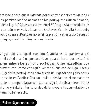
resencia portuguesa liderada por el entrenador Pedro Martins y
 el ex-portista José Sá además de los portugueses Rúben Semedo,
 de la Liga NOS, Hassan estuvo en el SC Braga. A la rocosidad que
 que reúnen en varias áreas con Cholevas, Yann M'Vila, Fortounis,
noticia para el Porto es no sufrir la presión del estadio Georgios
griegos, una visita siempre complicada.
 igualado y al igual que con Olympiakos, la pandemia del
en el estadio será un punto a favor para el Porto que evitará el
bién entrenados por otro portugués, André Villas-Boas que
razón: con Porto consiguió vencer el triplete de Liga, Taça y
n jugadores portugueses pero sí con un jugador con paso por la
 pasado en Benfica. Con una nula actividad en el mercado de
loque de la temporada pasada que consiguió el subcampeonato de
atomo y Sakai en los laterales defensivos o la acumulación de
Thauvin o Benedetto.