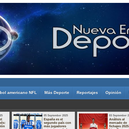
bol americano NFL
Más Deporte
Reportajes
Opinión
25
05 September 2025
03 September 
el
España es el
Análisis al
ués:
segundo país con
mercado de
sión
más jugadores
fichajes 2025