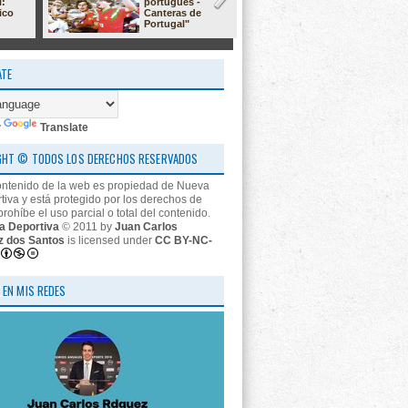
l:
portugués -
23/24: 'estr
ico
Canteras de
nos descon
Portugal"
ATE
y
Translate
GHT © TODOS LOS DERECHOS RESERVADOS
ontenido de la web es propiedad de Nueva
tiva y está protegido por los derechos de
prohíbe el uso parcial o total del contenido.
a Deportiva
© 2011 by
Juan Carlos
z dos Santos
is licensed under
CC BY-NC-
 EN MIS REDES