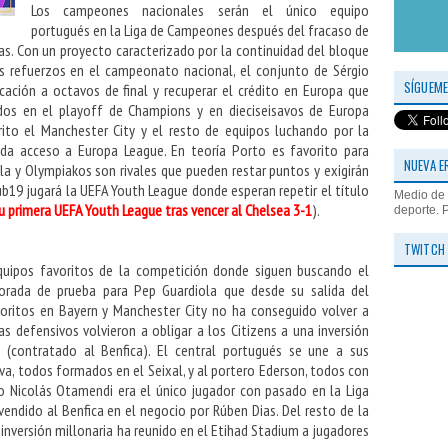
Los campeones nacionales serán el único equipo
portugués en la Liga de Campeones después del fracaso de
vias. Con un proyecto caracterizado por la continuidad del bloque
 refuerzos en el campeonato nacional, el conjunto de Sérgio
SÍGUEME
cación a octavos de final y recuperar el crédito en Europa que
dos en el playoff de Champions y en dieciseisavos de Europa
ito el Manchester City y el resto de equipos luchando por la
 da acceso a Europa League. En teoría Porto es favorito para
NUEVA E
ella y Olympiakos son rivales que pueden restar puntos y exigirán
b19 jugará la UEFA Youth League donde esperan repetir el título
Medio de 
u primera UEFA Youth League tras vencer al Chelsea 3-1
).
deporte. 
TWITCH
quipos favoritos de la competición donde siguen buscando el
orada de prueba para Pep Guardiola que desde su salida del
voritos en Bayern y Manchester City no ha conseguido volver a
as defensivos volvieron a obligar a los Citizens a una inversión
 (contratado al Benfica). El central portugués se une a sus
a, todos formados en el Seixal, y al portero Ederson, todos con
no Nicolás Otamendi era el único jugador con pasado en la Liga
endido al Benfica en el negocio por Rúben Dias. Del resto de la
a inversión millonaria ha reunido en el Etihad Stadium a jugadores