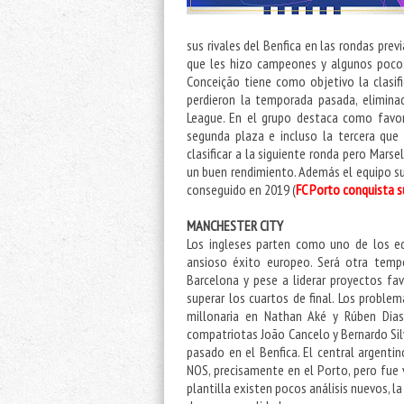
sus rivales del Benfica en las rondas pre
que les hizo campeones y algunos pocos
Conceição tiene como objetivo la clasifi
perdieron la temporada pasada, elimina
League. En el grupo destaca como favor
segunda plaza e incluso la tercera que
clasificar a la siguiente ronda pero Mars
un buen rendimiento. Además el equipo su
conseguido en 2019 (
FC Porto conquista s
MANCHESTER CITY
Los ingleses parten como uno de los e
ansioso éxito europeo. Será otra temp
Barcelona y pese a liderar proyectos fa
superar los cuartos de final. Los problem
millonaria en Nathan Aké y Rúben Dias
compatriotas João Cancelo y Bernardo Silv
pasado en el Benfica. El central argenti
NOS, precisamente en el Porto, pero fue v
plantilla existen pocos análisis nuevos, l