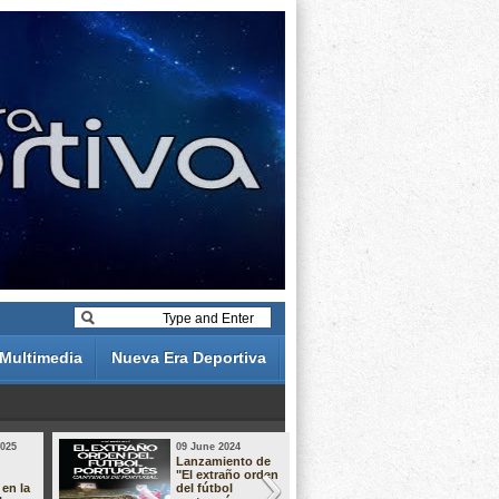
Multimedia
Nueva Era Deportiva
2025
09 June 2024
19 May 2024
Lanzamiento de
Análisis de 
"El extraño orden
descuentos 
 en la
del fútbol
Liga Portug