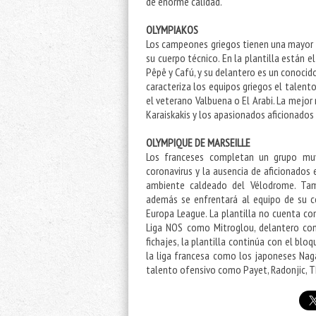
de enorme calidad.
OLYMPIAKOS
Los campeones griegos tienen una mayor p
su cuerpo técnico. En la plantilla están
Pêpê y Cafú, y su delantero es un conocido
caracteriza los equipos griegos el talento
el veterano Valbuena o El Arabi. La mejor 
Karaiskakis y los apasionados aficionados 
OLYMPIQUE DE MARSEILLE
Los franceses completan un grupo muy
coronavirus y la ausencia de aficionados 
ambiente caldeado del Vélodrome. Tam
además se enfrentará al equipo de su co
Europa League. La plantilla no cuenta co
Liga NOS como Mitroglou, delantero con
fichajes, la plantilla continúa con el b
la liga francesa como los japoneses Nag
talento ofensivo como Payet, Radonjic, 