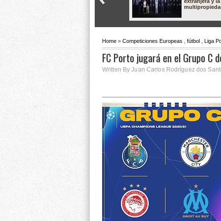
extranjera y la
multipropied
Home
»
Competiciones Europeas
,
fútbol
,
Liga Po
FC Porto jugará en el Grupo C 
Written By Juan Carlos Rodríguez dos Sant