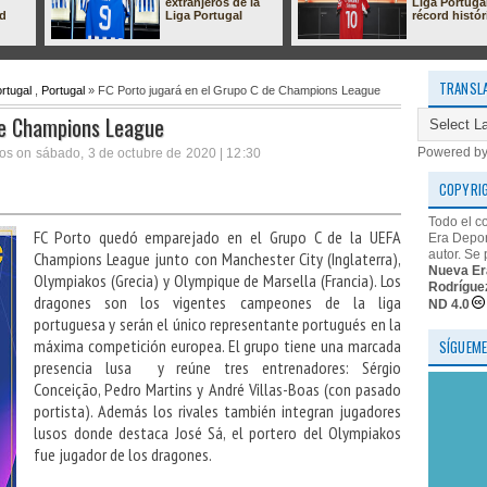
extranjeros de la
Liga Portuga
ad
Liga Portugal
récord histór
TRANSL
rtugal
,
Portugal
» FC Porto jugará en el Grupo C de Champions League
de Champions League
Powered b
os on sábado, 3 de octubre de 2020 | 12:30
COPYRI
Todo el c
FC Porto quedó emparejado en el Grupo C de la UEFA
Era Depor
autor. Se 
Champions League junto con Manchester City (Inglaterra),
Nueva Er
Olympiakos (Grecia) y Olympique de Marsella (Francia). Los
Rodrígue
dragones son los vigentes campeones de la liga
ND 4.0
portuguesa y serán el único representante portugués en la
máxima competición europea. El grupo tiene una marcada
SÍGUEME
presencia lusa y reúne tres entrenadores: Sérgio
Conceição, Pedro Martins y André Villas-Boas (con pasado
portista). Además los rivales también integran jugadores
lusos donde destaca José Sá, el portero del Olympiakos
fue jugador de los dragones.