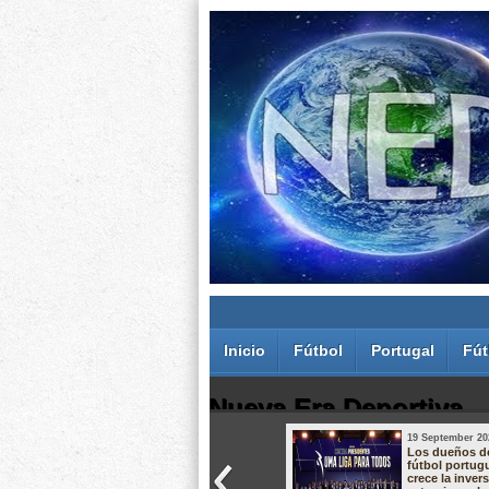
Inicio
Fútbol
Portugal
Fút
Nueva Era Deportiva
19 September 20
Juan Carlos Rodríguez dos Santos
Los dueños d
fútbol portug
crece la inver