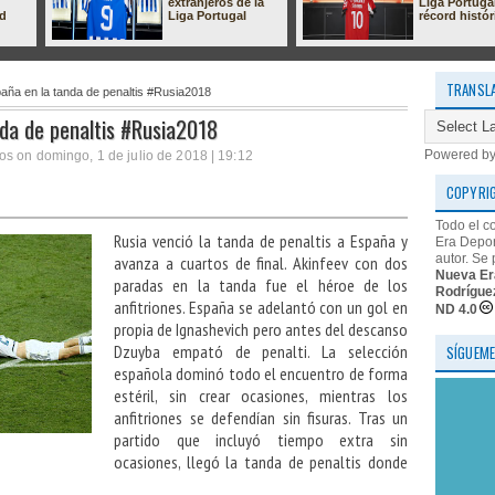
extranjeros de la
Liga Portuga
ad
Liga Portugal
récord histór
TRANSL
aña en la tanda de penaltis #Rusia2018
nda de penaltis #Rusia2018
Powered b
s on domingo, 1 de julio de 2018 | 19:12
COPYRI
Todo el c
Rusia venció la tanda de penaltis a España y
Era Depor
autor. Se 
avanza a cuartos de final. Akinfeev con dos
Nueva Er
paradas en la tanda fue el héroe de los
Rodrígue
anfitriones. España se adelantó con un gol en
ND 4.0
propia de Ignashevich pero antes del descanso
Dzuyba empató de penalti. La selección
SÍGUEME
española dominó todo el encuentro de forma
estéril, sin crear ocasiones, mientras los
anfitriones se defendían sin fisuras. Tras un
partido que incluyó tiempo extra sin
ocasiones, llegó la tanda de penaltis donde