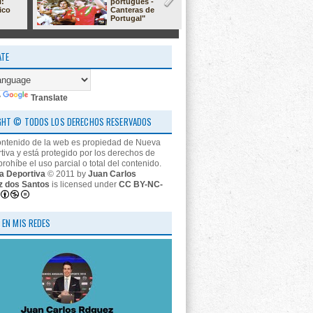
l:
portugués -
23/24: 'estr
ico
Canteras de
nos descon
Portugal"
ATE
y
Translate
GHT © TODOS LOS DERECHOS RESERVADOS
ontenido de la web es propiedad de Nueva
tiva y está protegido por los derechos de
prohíbe el uso parcial o total del contenido.
a Deportiva
© 2011 by
Juan Carlos
z dos Santos
is licensed under
CC BY-NC-
 EN MIS REDES