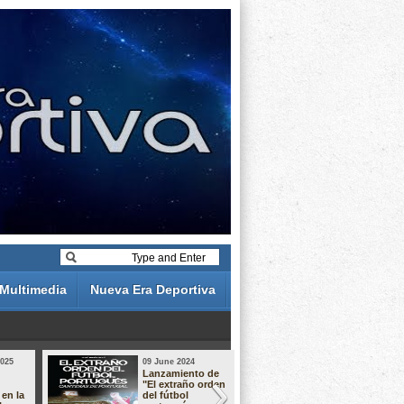
Multimedia
Nueva Era Deportiva
2025
09 June 2024
19 May 2024
Lanzamiento de
Análisis de 
"El extraño orden
descuentos 
 en la
del fútbol
Liga Portug