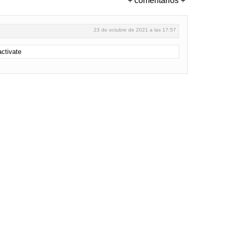
+ comentarios +
23 de octubre de 2021 a las 17:57
ctivate