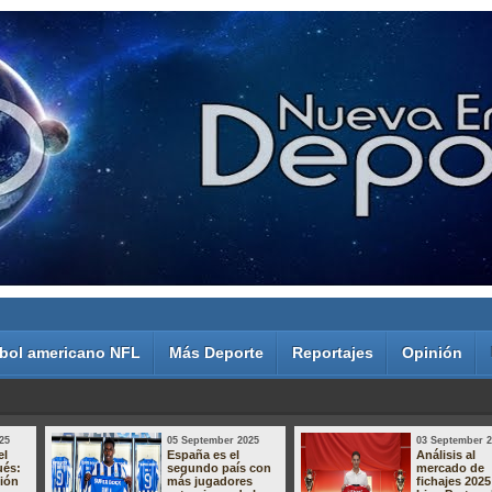
bol americano NFL
Más Deporte
Reportajes
Opinión
25
05 September 2025
03 September 
el
España es el
Análisis al
ués:
segundo país con
mercado de
sión
más jugadores
fichajes 2025