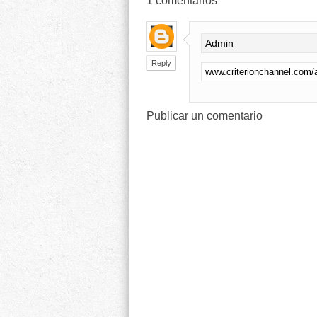
1
comentarios
Admin
Reply
www.criterionchannel.com/a
Publicar un comentario