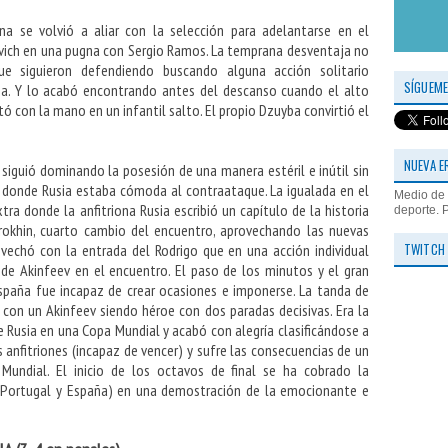
 se volvió a aliar con la selección para adelantarse en el
evich en una pugna con Sergio Ramos. La temprana desventaja no
ue siguieron defendiendo buscando alguna acción solitario
SÍGUEME
a. Y lo acabó encontrando antes del descanso cuando el alto
ó con la mano en un infantil salto. El propio Dzuyba convirtió el
NUEVA E
siguió dominando la posesión de una manera estéril e inútil sin
o donde Rusia estaba cómoda al contraataque. La igualada en el
Medio de 
a donde la anfitriona Rusia escribió un capítulo de la historia
deporte. 
rokhin, cuarto cambio del encuentro, aprovechando las nuevas
TWITCH
vechó con la entrada del Rodrigo que en una acción individual
 de Akinfeev en el encuentro. El paso de los minutos y el gran
España fue incapaz de crear ocasiones e imponerse. La tanda de
 con un Akinfeev siendo héroe con dos paradas decisivas. Era la
de Rusia en una Copa Mundial y acabó con alegría clasificándose a
s anfitriones (incapaz de vencer) y sufre las consecuencias de un
Mundial. El inicio de los octavos de final se ha cobrado la
a, Portugal y España) en una demostración de la emocionante e