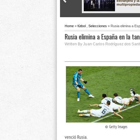
extranjera y la
multipropied
Home
»
fútbol
,
Selecciones
» Rusia elimina a Esp
Rusia elimina a España en la ta
Written By Juan Carlos Rodríguez dos Santo
© Getty Images
venció Rusia.