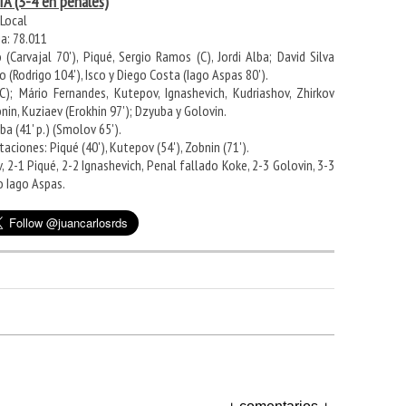
A (3-4 en penales)
 Local
ia: 78.011
(Carvajal 70'), Piqué, Sergio Ramos (C), Jordi Alba; David Silva
o (Rodrigo 104'), Isco y Diego Costa (Iago Aspas 80').
C); Mário Fernandes, Kutepov, Ignashevich, Kudriashov, Zhirkov
nin, Kuziaev (Erokhin 97'); Dzyuba y Golovin.
ba (41' p.) (Smolov 65').
ciones: Piqué (40'), Kutepov (54'), Zobnin (71').
v, 2-1 Piqué, 2-2 Ignashevich, Penal fallado Koke, 2-3 Golovin, 3-3
o Iago Aspas.