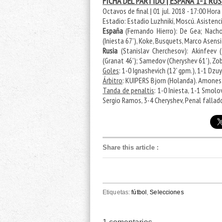
FICHA DEL PARTIDO | ESPAÑA 1-1 RUSI
Octavos de final | 01 jul. 2018 - 17:00 Hora
Estadio: Estadio Luzhnikí, Moscú. Asistenc
España
(Fernando Hierro): De Gea; Nacho 
(Iniesta 67'), Koke, Busquets, Marco Asensi
Rusia
(Stanislav Cherchesov): Akinfeev (
(Granat 46'); Samedov (Cheryshev 61'), Zob
Goles
: 1-0 Ignashevich (12' gpm.), 1-1 Dzuy
Árbitro
: KUIPERS Bjorn (Holanda). Amonesta
Tanda de penaltis
: 1-0 Iniesta, 1-1 Smolo
Sergio Ramos, 3-4 Cheryshev, Penal fallad
Share this article
:
Etiquetas:
fútbol
,
Selecciones