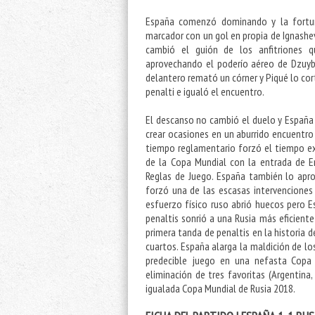
España comenzó dominando y la fortuna
marcador con un gol en propia de Ignash
cambió el guión de los anfitriones q
aprovechando el poderío aéreo de Dzuyb
delantero remató un córner y Piqué lo cort
penalti e igualó el encuentro.
El descanso no cambió el duelo y España 
crear ocasiones en un aburrido encuentr
tiempo reglamentario forzó el tiempo extr
de la Copa Mundial con la entrada de E
Reglas de Juego. España también lo apro
forzó una de las escasas intervenciones
esfuerzo físico ruso abrió huecos pero 
penaltis sonrió a una Rusia más eficiente
primera tanda de penaltis en la historia 
cuartos. España alarga la maldición de lo
predecible juego en una nefasta Copa 
eliminación de tres favoritas (Argentin
igualada Copa Mundial de Rusia 2018.