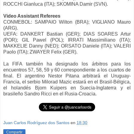
ROCCHI Gianluca (ITA); SKOMINA Damir (SVN).
Video Assistant Referees
CONMEBOL: SAMPAIO Wilton (BRA); VIGLIANO Mauro
(ARG).
UEFA: DANKERT Bastian (GER); DIAS SOARES Artur
(POR); GIL Pawel (POL); IRRATI Massimiliano (ITA);
MAKKELIE Danny (NED); ORSATO Daniele (ITA); VALERI
Paolo (ITA); ZWAYER Felix (GER).
La FIFA también ha designado los árbitros para los
encuentros 57, 58, 59 y 60 correspondiente a los cuartos de
final. El argentino Nestor Pitana arbitrará el Uruguay-
Francia, el serbio Milorad Mazic estará en el Brasil-Bélgica,
el holandés Bjorn Kuipers en Suecia-Inglaterra y el
brasileño Sandro Ricci en el Rusia-Croacia.
Juan Carlos Rodríguez dos Santos
en
18:30
Compartir