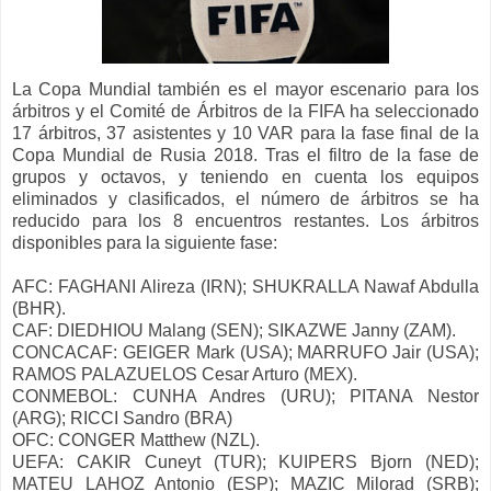
La Copa Mundial también es el mayor escenario para los
árbitros y el Comité de Árbitros de la FIFA ha seleccionado
17 árbitros, 37 asistentes y 10 VAR para la fase final de la
Copa Mundial de Rusia 2018. Tras el filtro de la fase de
grupos y octavos, y teniendo en cuenta los equipos
eliminados y clasificados, el número de árbitros se ha
reducido para los 8 encuentros restantes. Los árbitros
disponibles para la siguiente fase:
AFC: FAGHANI Alireza (IRN); SHUKRALLA Nawaf Abdulla
(BHR).
CAF: DIEDHIOU Malang (SEN); SIKAZWE Janny (ZAM).
CONCACAF: GEIGER Mark (USA); MARRUFO Jair (USA);
RAMOS PALAZUELOS Cesar Arturo (MEX).
CONMEBOL: CUNHA Andres (URU); PITANA Nestor
(ARG); RICCI Sandro (BRA)
OFC: CONGER Matthew (NZL).
UEFA: CAKIR Cuneyt (TUR); KUIPERS Bjorn (NED);
MATEU LAHOZ Antonio (ESP); MAZIC Milorad (SRB);