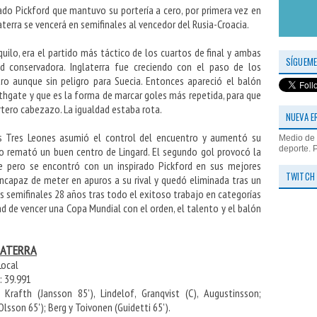
ado Pickford que mantuvo su portería a cero, por primera vez en
aterra se vencerá en semifinales al vencedor del Rusia-Croacia.
ilo, era el partido más táctico de los cuartos de final y ambas
SÍGUEME
d conservadora. Inglaterra fue creciendo con el paso de los
o aunque sin peligro para Suecia. Entonces apareció el balón
thgate y que es la forma de marcar goles más repetida, para que
tero cabezazo. La igualdad estaba rota.
NUEVA E
os Tres Leones asumió el control del encuentro y aumentó su
Medio de 
deporte. 
o remató un buen centro de Lingard. El segundo gol provocó la
e pero se encontró con un inspirado Pickford en sus mejores
TWITCH
incapaz de meter en apuros a su rival y quedó eliminada tras un
as semifinales 28 años tras todo el exitoso trabajo en categorías
ad de vencer una Copa Mundial con el orden, el talento y el balón
GLATERRA
Local
: 39.991
 Krafth (Jansson 85'), Lindelof, Granqvist (C), Augustinsson;
Olsson 65'); Berg y Toivonen (Guidetti 65').