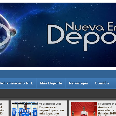
bol americano NFL
Más Deporte
Reportajes
Opinión
25
05 September 2025
03 September 
el
España es el
Análisis al
ués:
segundo país con
mercado de
sión
más jugadores
fichajes 2025