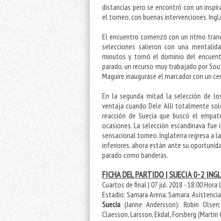
distancias pero se encontró con un inspir
el torneo, con buenas intervenciones. Ingl
El encuentro comenzó con un ritmo tranqu
selecciones salieron con una mentalida
minutos y tomó el dominio del encuentr
parado, un recurso muy trabajado por Sou
Maguire inaugurase el marcador con un cer
En la segunda mitad la selección de l
ventaja cuando Dele Alli totalmente sol
reacción de Suecia que buscó el empat
ocasiones. La selección escandinava fue 
sensacional torneo. Inglaterra regresa a l
inferiores, ahora están ante su oportunid
parado como banderas.
FICHA DEL PARTIDO | SUECIA 0-2 IN
Cuartos de final | 07 jul. 2018 - 18:00 Hora 
Estadio: Samara Arena, Samara. Asistencia
Suecia
(Janne Andersson): Robin Olsen;
Claesson, Larsson, Ekdal, Forsberg (Martin 