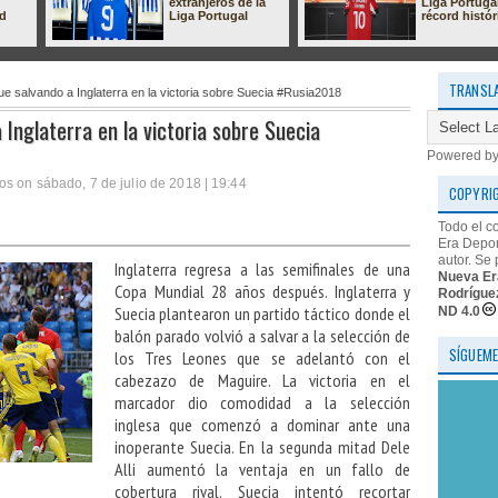
extranjeros de la
Liga Portuga
ad
Liga Portugal
récord histór
TRANSL
ue salvando a Inglaterra en la victoria sobre Suecia #Rusia2018
 Inglaterra en la victoria sobre Suecia
Powered b
s on sábado, 7 de julio de 2018 | 19:44
COPYRI
Todo el c
Era Depor
autor. Se 
Inglaterra regresa a las semifinales de una
Nueva Er
Copa Mundial 28 años después. Inglaterra y
Rodrígue
Suecia plantearon un partido táctico donde el
ND 4.0
balón parado volvió a salvar a la selección de
SÍGUEME
los Tres Leones que se adelantó con el
cabezazo de Maguire. La victoria en el
marcador dio comodidad a la selección
inglesa que comenzó a dominar ante una
inoperante Suecia. En la segunda mitad Dele
Alli aumentó la ventaja en un fallo de
cobertura rival. Suecia intentó recortar