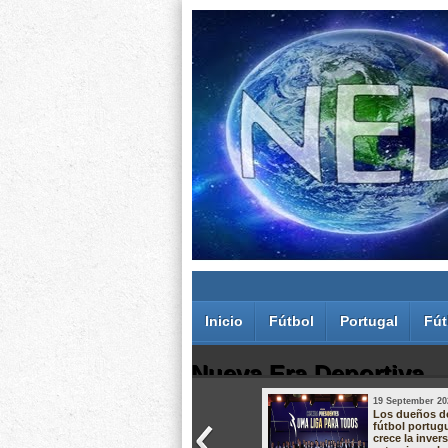
Inicio
Fútbol
Portugal
Fút
Nueva Era Deportiva
19 September 20
Juan Carlos Rodríguez dos Santos
Los dueños d
fútbol portug
crece la inver