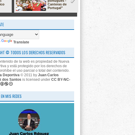
l:
portugués -
23/24: 'estr
ico
Canteras de
nos descon
Portugal"
ATE
y
Translate
GHT © TODOS LOS DERECHOS RESERVADOS
ontenido de la web es propiedad de Nueva
tiva y está protegido por los derechos de
prohíbe el uso parcial o total del contenido.
a Deportiva
© 2011 by
Juan Carlos
z dos Santos
is licensed under
CC BY-NC-
 EN MIS REDES