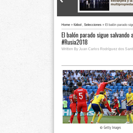
extranjera y la
multipropied
Home
»
fútbol
,
Selecciones
» El balón parado sig
El balón parado sigue salvando a
#Rusia2018
Written By Juan Carlos Rodríguez dos Santo
© Getty Images