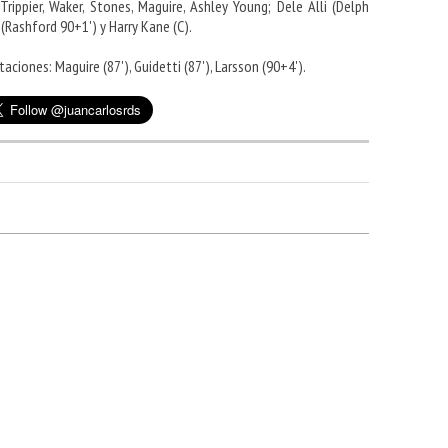
Trippier, Waker, Stones, Maguire, Ashley Young; Dele Alli (Delph
g (Rashford 90+1') y Harry Kane (C).
.
ciones: Maguire (87'), Guidetti (87'), Larsson (90+4').