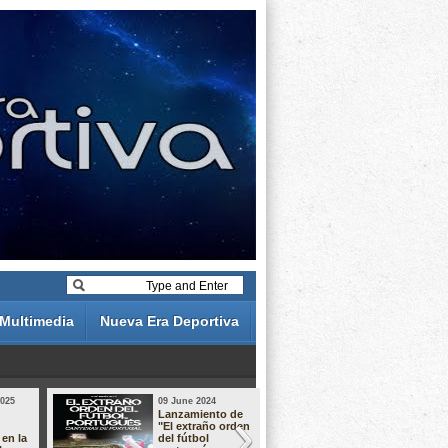
Multimedia
Nueva Era Deportiva
2025
09 June 2024
19 May 2024
Lanzamiento de
Análisis de 
"El extraño orden
descuentos 
 en la
del fútbol
Liga Portug