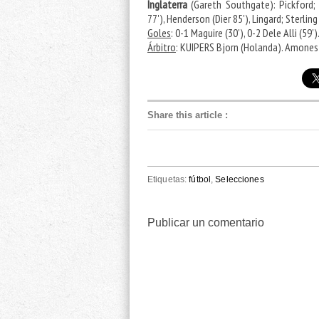
Inglaterra
(Gareth Southgate): Pickford; 
77'), Henderson (Dier 85'), Lingard; Sterlin
Goles
: 0-1 Maguire (30'), 0-2 Dele Alli (59')
Árbitro
: KUIPERS Bjorn (Holanda). Amonesta
Share this article
:
Etiquetas:
fútbol
,
Selecciones
Publicar un comentario