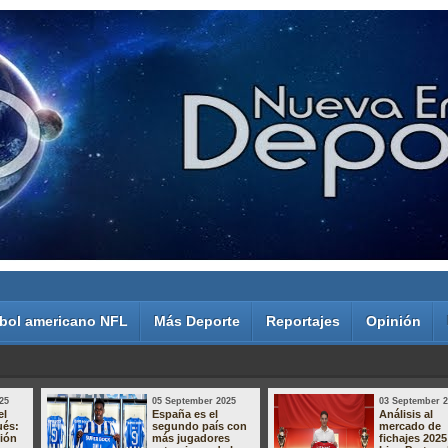
bol americano NFL
Más Deporte
Reportajes
Opinión
25
05 September 2025
03 September 
el
España es el
Análisis al
ués:
segundo país con
mercado de
sión
más jugadores
fichajes 2025