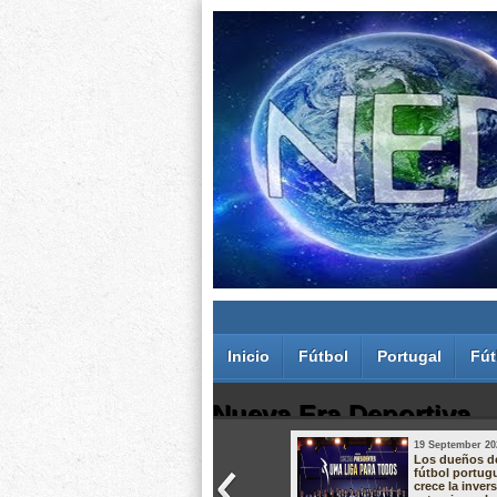
Inicio
Fútbol
Portugal
Fút
Nueva Era Deportiva
19 September 20
Juan Carlos Rodríguez dos Santos
Los dueños d
fútbol portug
crece la inver