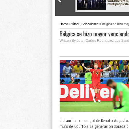
extranjera y la
multipropied
Home
»
fútbol
,
Selecciones
» Bélgica se hizo may
Bélgica se hizo mayor venciendo
Written By Juan Carlos Rodríguez dos Santo
distancias con un gol de Renato Augusto. 
muro de Courtois. La generación dorada de