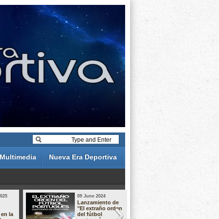
Multimedia
Nueva Era Deportiva
2025
09 June 2024
19 May 2024
Lanzamiento de
Análisis de 
"El extraño orden
descuentos 
 en la
del fútbol
Liga Portug