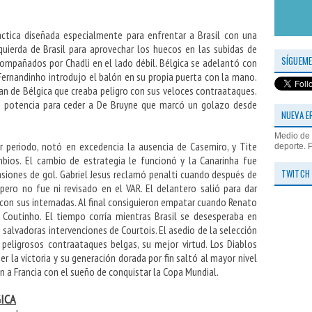
ctica diseñada especialmente para enfrentar a Brasil con una
quierda de Brasil para aprovechar los huecos en las subidas de
SÍGUEME
compañados por Chadli en el lado débil. Bélgica se adelantó con
ernandinho introdujo el balón en su propia puerta con la mano.
an de Bélgica que creaba peligro con sus veloces contraataques.
on potencia para ceder a De Bruyne que marcó un golazo desde
NUEVA E
Medio de 
er periodo, notó en excedencia la ausencia de Casemiro, y Tite
deporte. 
ios. El cambio de estrategia le funcionó y la Canarinha fue
TWITCH
asiones de gol. Gabriel Jesus reclamó penalti cuando después de
ro no fue ni revisado en el VAR. El delantero salió para dar
con sus internadas. Al final consiguieron empatar cuando Renato
Coutinho. El tiempo corría mientras Brasil se desesperaba en
salvadoras intervenciones de Courtois. El asedio de la selección
 peligrosos contraataques belgas, su mejor virtud. Los Diablos
r la victoria y su generación dorada por fin saltó al mayor nivel
n a Francia con el sueño de conquistar la Copa Mundial.
GICA