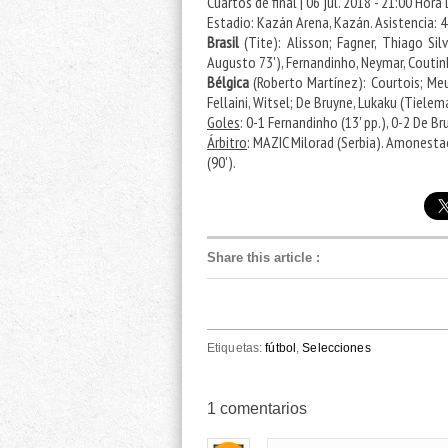
Cuartos de final | 06 jul. 2018 - 21:00 Hora
Estadio: Kazán Arena, Kazán. Asistencia: 
Brasil
(Tite): Alisson; Fagner, Thiago Sil
Augusto 73'), Fernandinho, Neymar, Coutinh
Bélgica
(Roberto Martínez): Courtois; Meu
Fellaini, Witsel; De Bruyne, Lukaku (Tielem
Goles
: 0-1 Fernandinho (13' pp.), 0-2 De B
Árbitro
: MAZIC Milorad (Serbia). Amonestaci
(90').
Share this article
:
Etiquetas:
fútbol
,
Selecciones
1
comentarios