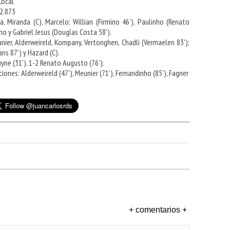
 Local
42.873
va, Miranda (C), Marcelo; Willian (Firmino 46'), Paulinho (Renato
o y Gabriel Jesus (Douglas Costa 58').
nier, Alderweireld, Kompany, Vertonghen, Chadli (Vermaelen 83');
ans 87') y Hazard (C).
ruyne (31'), 1-2 Renato Augusto (76').
ones: Alderweireld (47'), Meunier (71'), Fernandinho (85'), Fagner
+ comentarios +