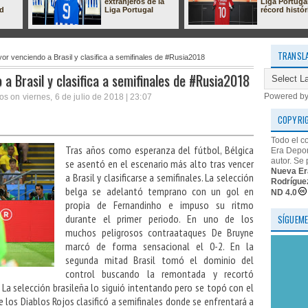
extranjeros de la
Liga Portuga
ad
Liga Portugal
récord histór
TRANSL
or venciendo a Brasil y clasifica a semifinales de #Rusia2018
 a Brasil y clasifica a semifinales de #Rusia2018
Powered b
s on viernes, 6 de julio de 2018 | 23:07
COPYRI
Todo el c
Tras años como esperanza del fútbol, Bélgica
Era Depor
autor. Se 
se asentó en el escenario más alto tras vencer
Nueva Er
a Brasil y clasificarse a semifinales. La selección
Rodrígue
belga se adelantó temprano con un gol en
ND 4.0
propia de Fernandinho e impuso su ritmo
durante el primer periodo. En uno de los
SÍGUEME
muchos peligrosos contraataques De Bruyne
marcó de forma sensacional el 0-2. En la
segunda mitad Brasil tomó el dominio del
control buscando la remontada y recortó
La selección brasileña lo siguió intentando pero se topó con el
 los Diablos Rojos clasificó a semifinales donde se enfrentará a