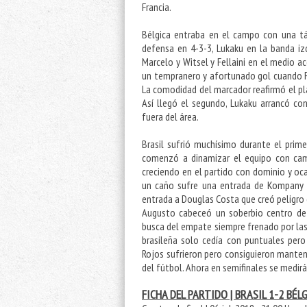
Francia.
Bélgica entraba en el campo con una tá
defensa en 4-3-3, Lukaku en la banda iz
Marcelo y Witsel y Fellaini en el medio a
un tempranero y afortunado gol cuando F
La comodidad del marcador reafirmó el pl
Así llegó el segundo, Lukaku arrancó c
fuera del área.
Brasil sufrió muchísimo durante el prim
comenzó a dinamizar el equipo con camb
creciendo en el partido con dominio y oc
un caño sufre una entrada de Kompany pe
entrada a Douglas Costa que creó peligro 
Augusto cabeceó un soberbio centro de 
busca del empate siempre frenado por las 
brasileña solo cedía con puntuales pero
Rojos sufrieron pero consiguieron mantene
del fútbol. Ahora en semifinales se medirá
FICHA DEL PARTIDO | BRASIL 1-2 BÉL