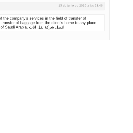
15 de junio de 2019 a las 23:46
f the company's services in the field of transfer of
 transfer of baggage from the client's home to any place
 of Saudi Arabia,
افضل شركة نقل اثاث