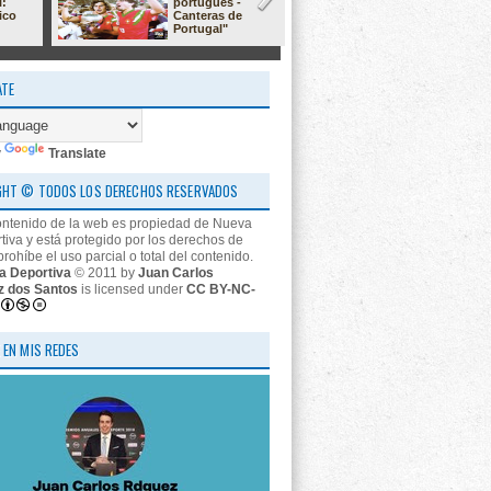
l:
portugués -
23/24: 'estr
ico
Canteras de
nos descon
Portugal"
ATE
y
Translate
GHT © TODOS LOS DERECHOS RESERVADOS
ontenido de la web es propiedad de Nueva
tiva y está protegido por los derechos de
prohíbe el uso parcial o total del contenido.
a Deportiva
© 2011 by
Juan Carlos
z dos Santos
is licensed under
CC BY-NC-
 EN MIS REDES