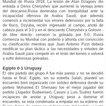
Mundial de Rusia 2018. La lesión de Alan Dzagoev dio
entrada a Denis Cheryshev que aumentó la ventaja antes
del descanso.Rusia dominaba con tranquilidad ante la
incapacidad ofensiva de Arabia Saudí, que además
comenzó a incrementar sus errores defensivos por la falta
de físico. Dzyuba, recién ingresado al campo, anotó de
cabeza para el 3-0 y en el descuento Cheryshev y Golovin -
de libre directo- cerraron la goleada por 5-0. Rusia
comienza su Mundial con poderío y afronta con convicción
su clasificación mientras que Juan Antonio Pizzi deberá
modificar su plan táctico a las necesidades y virtudes de
Arabia Saudí para competir en el resto del torneo o volverá
a sufrir dolorosas goleadas.
Egipto 0-1 Uruguay
El otro partido del grupo A fue más parejo y no se decidió
hasta el final. Egipto, sin su estrella Salah, planteó un
encuentro bien organizado con solidez defensiva donde su
portero Mohamed El Shenawy fue el mejor jugador del
partido (Jugador Budweiser). Cavani y Luis Suárez fueron
incapaces de anotar y Uruguay, pese a dominar el
encuentro, se veía condenada a empatar en su estreno en