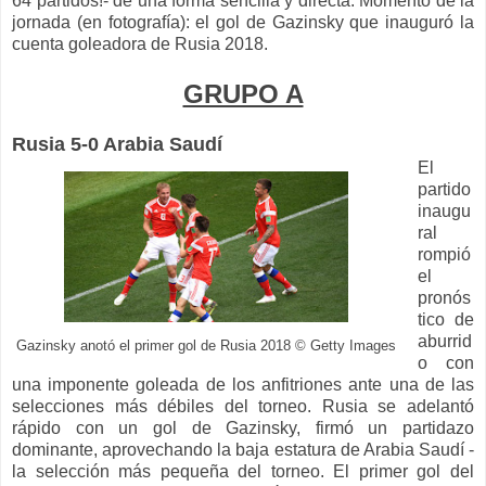
64 partidos!- de una forma sencilla y directa. Momento de la
jornada (en fotografía): el gol de Gazinsky que inauguró la
cuenta goleadora de Rusia 2018.
GRUPO A
Rusia 5-0 Arabia Saudí
El
partido
inaugu
ral
rompió
el
pronós
tico de
aburrid
Gazinsky anotó el primer gol de Rusia 2018 © Getty Images
o con
una imponente goleada de los anfitriones ante una de las
selecciones más débiles del torneo. Rusia se adelantó
rápido con un gol de Gazinsky, firmó un partidazo
dominante, aprovechando la baja estatura de Arabia Saudí -
la selección más pequeña del torneo. El primer gol del