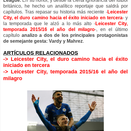
League.
En su honor, y desde la cierta ignorancia del fútbol
británico, he hecho un analítico reportaje que saldrá por
capítulos. Tras repasar su historia más reciente -
Leicester
City, el duro camino hacia el éxito iniciado en tercera
- y
la temporada que le alzó a lo más alto -
Leicester City,
temporada 2015/16 el año del milagro
-, en el último
capítulo
analizo a dos de los principales protagonistas
de semejante gesta: Vardy y Mahrez
.
ARTÍCULOS RELACIONADOS
->
Leicester City, el duro camino hacia el éxito
iniciado en tercera
->
Leicester City, temporada 2015/16 el año del
milagro