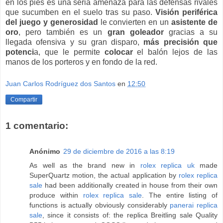
en los pies es una seria amenaza para las defensas rivales
que sucumben en el suelo tras su paso.
Visión periférica
del juego y generosidad
le convierten en un
asistente de
oro
, pero también es un
gran goleador
gracias a su
llegada ofensiva y su gran disparo,
más precisión que
potenci
a, que le permite
colocar
el balón lejos de las
manos de los porteros y en fondo de la red.
Juan Carlos Rodríguez dos Santos
en
12:50
Compartir
1 comentario:
Anónimo
29 de diciembre de 2016 a las 8:19
As well as the brand new in
rolex replica uk
made
SuperQuartz motion, the actual application by
rolex replica
sale
had been additionally created in house from their own
produce within
rolex replica sale
. The entire listing of
functions is actually obviously considerably
panerai replica
sale
, since it consists of: the replica Breitling sale Quality