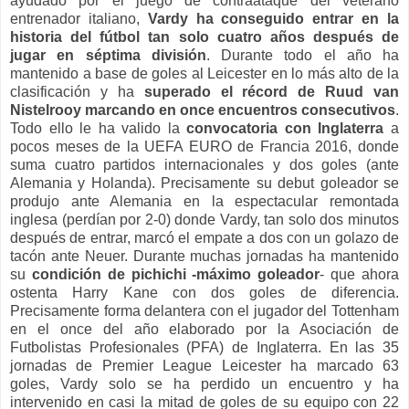
ayudado por el juego de contraataque del veterano
entrenador italiano,
Vardy ha conseguido entrar en la
historia del fútbol tan solo cuatro años después de
jugar en séptima división
. Durante todo el año ha
mantenido a base de goles al Leicester en lo más alto de la
clasificación y ha
superado el récord de Ruud van
Nistelrooy marcando en once encuentros consecutivos
.
Todo ello le ha valido la
convocatoria con Inglaterra
a
pocos meses de la UEFA EURO de Francia 2016, donde
suma cuatro partidos internacionales y dos goles (ante
Alemania y Holanda). Precisamente su debut goleador se
produjo ante Alemania en la espectacular remontada
inglesa (perdían por 2-0) donde Vardy, tan solo dos minutos
después de entrar, marcó el empate a dos con un golazo de
tacón ante Neuer. Durante muchas jornadas ha mantenido
su
condición de pichichi -máximo goleador
- que ahora
ostenta Harry Kane con dos goles de diferencia.
Precisamente forma delantera con el jugador del Tottenham
en el once del año elaborado por la Asociación de
Futbolistas Profesionales (PFA) de Inglaterra. En las 35
jornadas de Premier League Leicester ha marcado 63
goles, Vardy solo se ha perdido un encuentro y ha
intervenido en casi la mitad de goles de su equipo con 22