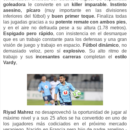
goleadora
le convierte en un
killer imparable
.
Instinto
asesino, pícaro
(muy importante en las divisiones
inferiores del fútbol) y
buen primer toque.
Finaliza todas
las jugadas gracias a su
potente remate con ambos pies
,
y en el aire no defrauda pese a su altura (1.78 metros).
Espigado pero rápido
, con insistencia en el desmarque
que es un trabajo constante para los defensas y una gran
visión de juego y trabajo en espacio.
Fútbol dinámico
, no
demasiado veloz, pero sí
explosivo
. Su alto ritmo de
trabajo y sus
incesantes carreras
completan el
estilo
Vardy
,
Riyad Mahrez
no desaprovechó la oportunidad de jugar al
máximo nivel y a sus 25 años se ha convertido en uno de
los jugadores más codiciados en el próximo mercado
veraniego. Nacido en Francia pero hijo de padre argelino -