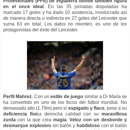
Profesionales (PFA) de Inglaterra donde también figura
en el once ideal
. En las 35 jornadas disputadas ha
marcado 17 goles y ha dado 10 asistencia, involucrado así
de manera directa o indirecta en 27 goles del Leicester que
suma 63 en total. Los datos no mienten, es uno de los
protagonistas del éxito del Leicester.
Perfil Mahrez
. Con un
estilo de juego
similar a Di María se
ha convertido en uno de los focos del fútbol mundial. No
demasiado alto (1.79m) pero sí
espigado y flaco
, pese a su
deficiencia físic
a derrocha calidad con su
maravillosa
zurda
con la que crea
magia
.
Veloz con un desborde y
desmarque explosivo
sin balón y
habilidoso
con el balón