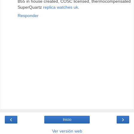
B55 in house created, COSC licensed, thermocompensated
SuperQuartz
replica watches uk
.
Responder
‹
›
Inicio
Ver versión web