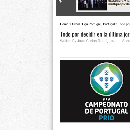
extranjera y la
multipropied
Home
»
fútbol
,
Liga Portugal
,
Portugal
» Todo por
Todo por decidir en la última j
Written By Juan Carlos Rodríguez dos Sant