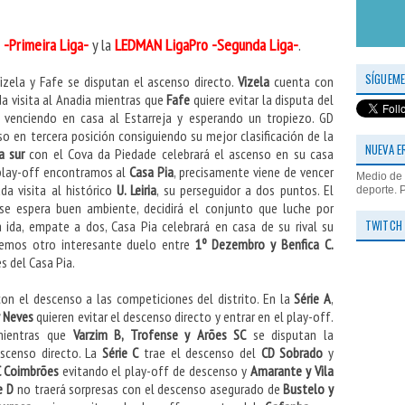
 -Primeira Liga-
y la
LEDMAN LigaPro -Segunda Liga-
.
SÍGUEME
Vizela y Fafe se disputan el ascenso directo.
Vizela
cuenta con
da visita al Anadia mientras que
Fafe
quiere evitar la disputa del
o venciendo en casa al Estarreja y esperando un tropiezo. GD
so en tercera posición consiguiendo su mejor clasificación de la
NUEVA E
a sur
con el Cova da Piedade celebrará el ascenso en su casa
 play-off encontramos al
Casa Pia
, precisamente viene de vencer
Medio de 
da visita al histórico
U. Leiria
, su perseguidor a dos puntos. El
deporte. 
se espera buen ambiente, decidirá el conjunto que luche por
TWITCH
a ida, empate a dos, Casa Pia celebrará en casa de su rival su
tenemos otro interesante duelo entre
1º Dezembro y Benfica C.
s del Casa Pia.
con el descenso a las competiciones del distrito. En la
Série A
,
y Neves
quieren evitar el descenso directo y entrar en el play-off.
mientras que
Varzim B, Trofense y Arões SC
se disputan la
escenso directo. La
Série C
trae el descenso del
CD Sobrado
y
 Coimbrões
evitando el play-off de descenso y
Amarante y Vila
e D
no traerá sorpresas con el descenso asegurado de
Bustelo y