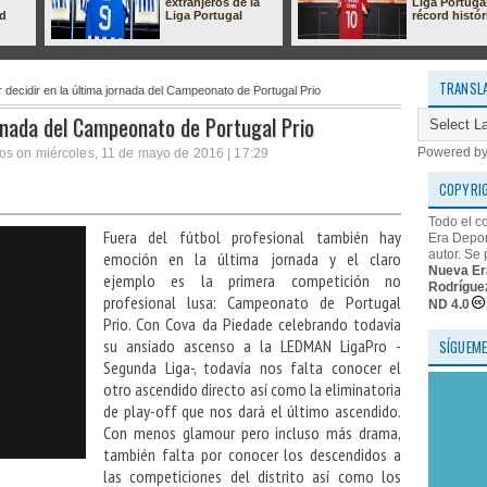
extranjeros de la
Liga Portuga
ad
Liga Portugal
récord histór
TRANSL
 decidir en la última jornada del Campeonato de Portugal Prio
ornada del Campeonato de Portugal Prio
Powered b
os on miércoles, 11 de mayo de 2016 | 17:29
COPYRI
Todo el c
Fuera del fútbol profesional también hay
Era Depor
autor. Se 
emoción en la última jornada y el claro
Nueva Er
ejemplo es la primera competición no
Rodrígue
profesional lusa: Campeonato de Portugal
ND 4.0
Prio. Con Cova da Piedade celebrando todavía
su ansiado ascenso a la LEDMAN LigaPro -
SÍGUEME
Segunda Liga-, todavía nos falta conocer el
otro ascendido directo así como la eliminatoria
de play-off que nos dará el último ascendido.
Con menos glamour pero incluso más drama,
también falta por conocer los descendidos a
las competiciones del distrito así como los