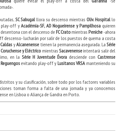
ourosa
quiere evitar el play-off a costa del
Gafanha
-se
ornada-.
sputadas,
SC Sabugal
llora su descenso mientras
Oliv. Hospital
lo
 play-off y
Académia-SF, AD Nogueirense y Pampilhosa
quieren
 desentona con el descenso de
FC Crato
mientras
Peniche
-ahora
ff descenso- lucharán por salir de los puestos de quema a costa
o
Caldas
y
Alcanenense
tienen la permanencia asegurada. La
Série
e
Coruchense y Eléctrico
mientras
Sacavenense
intentará salir del
timo, en la
Série H Juventude Évora
desciende con
Castrense
. Reguengos
evitando play-off y
Lusitanos VRSA
manteniendo su
stritos y su clasificación, sobre todo por los factores variables
icaciones toman forma a falta de una jornada y ya conocemos
nse en Lisboa o Aliança de Gandra en Porto.