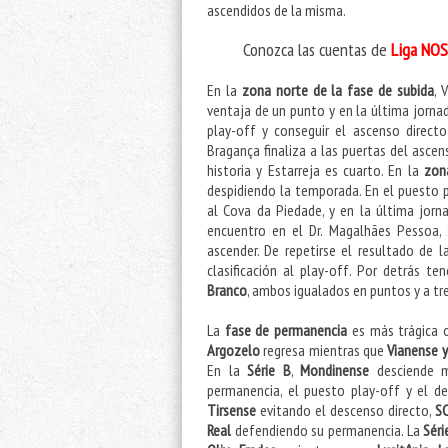
ascendidos de la misma.
Conozca las cuentas de
Liga NOS
En la
zona norte de la fase de subida
, 
ventaja de un punto y en la última jorna
play-off y conseguir el ascenso direct
Bragança finaliza a las puertas del ascen
historia y Estarreja es cuarto. En la
zon
despidiendo la temporada. En el puesto
al Cova da Piedade, y en la última jorna
encuentro en el Dr. Magalhães Pessoa, 
ascender. De repetirse el resultado de l
clasificación al play-off. Por detrás 
Branco
, ambos igualados en puntos y a tre
La
fase de permanencia
es más trágica 
Argozelo
regresa mientras que
Vianense 
En la
Série B
,
Mondinense
desciende 
permanencia, el puesto play-off y el d
Tirsense
evitando el descenso directo,
SC
Real
defendiendo su permanencia. La
Séri