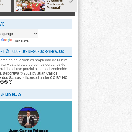
l:
portugués -
23/24: 'estr
ico
Canteras de
nos descon
Portugal"
ATE
y
Translate
GHT © TODOS LOS DERECHOS RESERVADOS
ontenido de la web es propiedad de Nueva
tiva y está protegido por los derechos de
prohíbe el uso parcial o total del contenido.
a Deportiva
© 2011 by
Juan Carlos
z dos Santos
is licensed under
CC BY-NC-
 EN MIS REDES