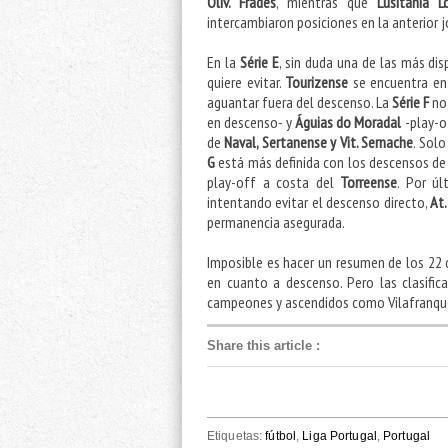
Oliv. Frades
, mientras que
Lusitânia L
intercambiaron posiciones en la anterior j
En la
Série E
, sin duda una de las más di
quiere evitar.
Tourizense
se encuentra en
aguantar fuera del descenso. La
Série F
no
en descenso- y
Águias do Moradal
-play-o
de
Naval, Sertanense y Vit. Sernache
. Sol
G
está más definida con los descensos d
play-off a costa del
Torreense
. Por úl
intentando evitar el descenso directo,
At
permanencia asegurada.
Imposible es hacer un resumen de los 22 di
en cuanto a descenso. Pero las clasif
campeones y ascendidos como Vilafranque
Share this article
:
Etiquetas:
fútbol
,
Liga Portugal
,
Portugal