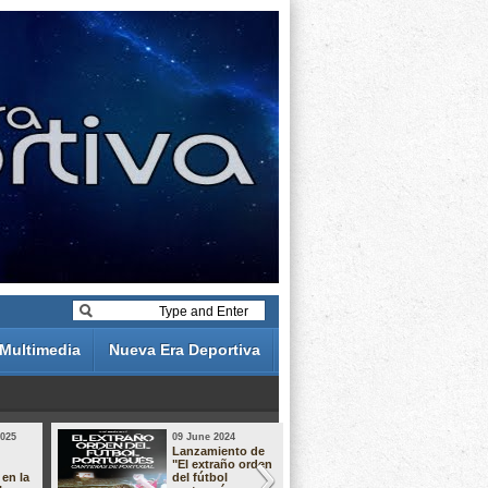
Multimedia
Nueva Era Deportiva
2025
09 June 2024
19 May 2024
Lanzamiento de
Análisis de 
"El extraño orden
descuentos 
 en la
del fútbol
Liga Portug