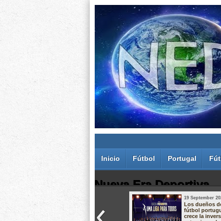
Inicio
Fútbol
Portugal
Fút
Nueva Era Deportiva
19 September 20
Juan Carlos Rodríguez dos Santos
Los dueños d
fútbol portug
crece la inver