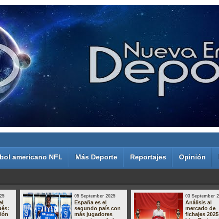
bol americano NFL
Más Deporte
Reportajes
Opinión
25
05 September 2025
03 September 
el
España es el
Análisis al
ués:
segundo país con
mercado de
sión
más jugadores
fichajes 2025