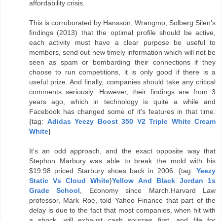
affordability crisis.
This is corroborated by Hansson, Wrangmo, Solberg Silen's
findings (2013) that the optimal profile should be active,
each activity must have a clear purpose be useful to
members, send out new timely information which will not be
seen as spam or bombarding their connections if they
choose to run competitions, it is only good if there is a
useful prize. And finally, companies should take any critical
comments seriously. However, their findings are from 3
years ago, which in technology is quite a while and
Facebook has changed some of it's features in that time.
{tag:
Adidas Yeezy Boost 350 V2 Triple White Cream
White
}
It's an odd approach, and the exact opposite way that
Stephon Marbury was able to break the mold with his
$19.98 priced Starbury shoes back in 2006. {tag:
Yeezy
Static Vs Cloud White
}
Yellow And Black Jordan 1s
Grade School
, Economy since March.Harvard Law
professor, Mark Roe, told Yahoo Finance that part of the
delay is due to the fact that most companies, when hit with
a shock, will exhaust cash sources first, and file for