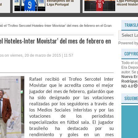
extranjeros de la
Liga Portuga
ad
Liga Portugal
récord histór
TRANSL
ió el ‘Trofeo Sercotel Hoteles-Inter Movistar’ del mes de febrero en el Gran
el Hoteles-Inter Movistar’ del mes de febrero en
Powered b
COPYRI
os on viernes, 20 de marzo de 2015 | 11:57
Todo el c
Era Depor
autor. Se 
Nueva Er
Rafael recibió el Trofeo Sercotel Inter
Rodrígue
Movistar que le acredita como el mejor
ND 4.0
jugador del mes de febrero, galardón que
SÍGUEME
ha sido designado por las votaciones
realizadas por los seguidores a través de
los Medios Sociales interistas y por las
votaciones de los periodistas
especializados en fútbol sala. El jugador
brasileño ha destacado por su
rendimiento y goles en un mes