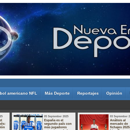
bol americano NFL
Más Deporte
Reportajes
Opinión
25
05 September 2025
03 September 
el
España es el
Análisis al
ués:
segundo país con
mercado de
sión
más jugadores
fichajes 2025