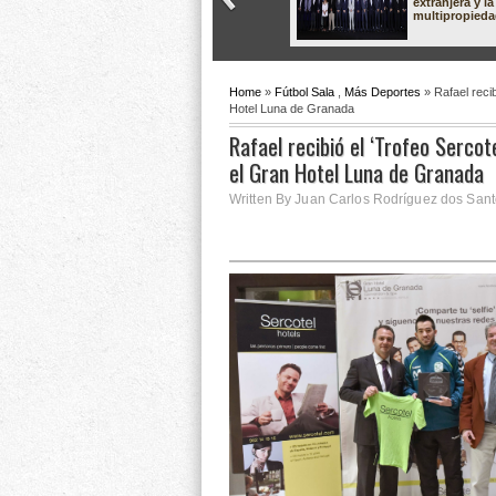
extranjera y la
multipropied
Home
»
Fútbol Sala
,
Más Deportes
» Rafael recib
Hotel Luna de Granada
Rafael recibió el ‘Trofeo Sercot
el Gran Hotel Luna de Granada
Written By Juan Carlos Rodríguez dos Sant