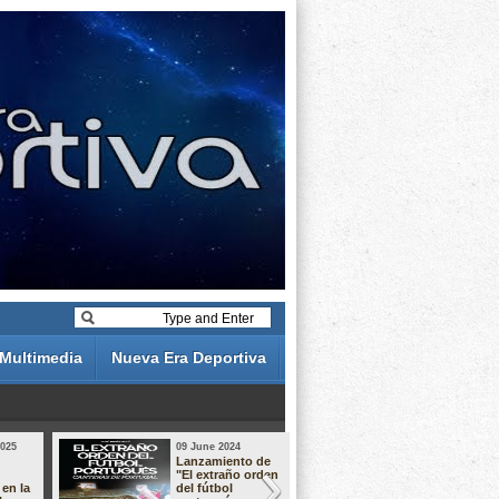
Multimedia
Nueva Era Deportiva
2025
09 June 2024
19 May 2024
Lanzamiento de
Análisis de 
"El extraño orden
descuentos 
 en la
del fútbol
Liga Portug