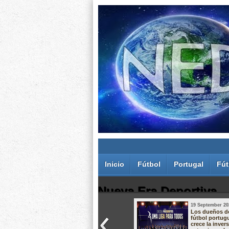
Inicio
Fútbol
Portugal
Fút
Nueva Era Deportiva
19 September 20
Juan Carlos Rodríguez dos Santos
Los dueños d
fútbol portug
crece la inver