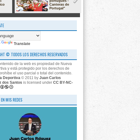
l:
portugués -
23/24: 'estr
ico
Canteras de
nos descon
Portugal"
ATE
y
Translate
GHT © TODOS LOS DERECHOS RESERVADOS
ontenido de la web es propiedad de Nueva
tiva y está protegido por los derechos de
prohíbe el uso parcial o total del contenido.
a Deportiva
© 2011 by
Juan Carlos
z dos Santos
is licensed under
CC BY-NC-
 EN MIS REDES