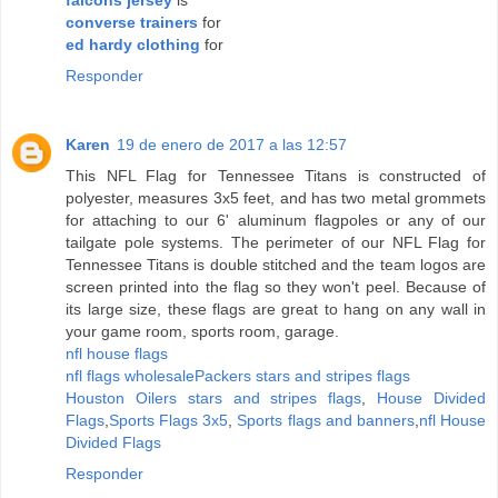
falcons jersey
is
converse trainers
for
ed hardy clothing
for
Responder
Karen
19 de enero de 2017 a las 12:57
This NFL Flag for Tennessee Titans is constructed of
polyester, measures 3x5 feet, and has two metal grommets
for attaching to our 6' aluminum flagpoles or any of our
tailgate pole systems. The perimeter of our NFL Flag for
Tennessee Titans is double stitched and the team logos are
screen printed into the flag so they won't peel. Because of
its large size, these flags are great to hang on any wall in
your game room, sports room, garage.
nfl house flags
nfl flags wholesale
Packers stars and stripes flags
Houston Oilers stars and stripes flags
,
House Divided
Flags
,
Sports Flags 3x5
,
Sports flags and banners
,
nfl House
Divided Flags
Responder