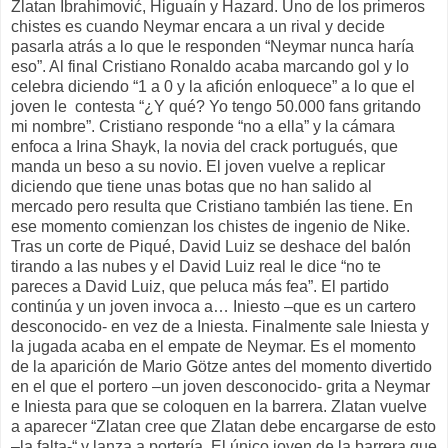
Zlatan Ibrahimović, Higuaín y Hazard. Uno de los primeros
chistes es cuando Neymar encara a un rival y decide
pasarla atrás a lo que le responden “Neymar nunca haría
eso”. Al final Cristiano Ronaldo acaba marcando gol y lo
celebra diciendo “1 a 0 y la afición enloquece” a lo que el
joven le contesta “¿Y qué? Yo tengo 50.000 fans gritando
mi nombre”. Cristiano responde “no a ella” y la cámara
enfoca a Irina Shayk, la novia del crack portugués, que
manda un beso a su novio. El joven vuelve a replicar
diciendo que tiene unas botas que no han salido al
mercado pero resulta que Cristiano también las tiene. En
ese momento comienzan los chistes de ingenio de Nike.
Tras un corte de Piqué, David Luiz se deshace del balón
tirando a las nubes y el David Luiz real le dice “no te
pareces a David Luiz, que peluca más fea”. El partido
continúa y un joven invoca a… Iniesto –que es un cartero
desconocido- en vez de a Iniesta. Finalmente sale Iniesta y
la jugada acaba en el empate de Neymar. Es el momento
de la aparición de Mario Götze antes del momento divertido
en el que el portero –un joven desconocido- grita a Neymar
e Iniesta para que se coloquen en la barrera. Zlatan vuelve
a aparecer “Zlatan cree que Zlatan debe encargarse de esto
–la falta-“ y lanza a portería. El único joven de la barrera que