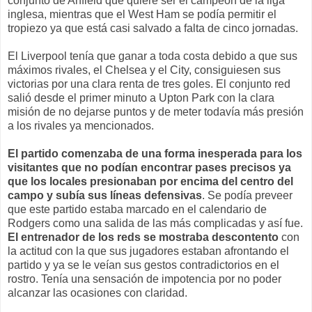
conjunto de Anfield que quiere ser el campeón de la liga
inglesa, mientras que el West Ham se podía permitir el
tropiezo ya que está casi salvado a falta de cinco jornadas.
El Liverpool tenía que ganar a toda costa debido a que sus
máximos rivales, el Chelsea y el City, consiguiesen sus
victorias por una clara renta de tres goles. El conjunto red
salió desde el primer minuto a Upton Park con la clara
misión de no dejarse puntos y de meter todavía más presión
a los rivales ya mencionados.
El partido comenzaba de una forma inesperada para los
visitantes que no podían encontrar pases precisos ya
que los locales presionaban por encima del centro del
campo y subía sus líneas defensivas
. Se podía preveer
que este partido estaba marcado en el calendario de
Rodgers como una salida de las más complicadas y así fue.
El entrenador de los reds se mostraba descontento
con
la actitud con la que sus jugadores estaban afrontando el
partido y ya se le veían sus gestos contradictorios en el
rostro. Tenía una sensación de impotencia por no poder
alcanzar las ocasiones con claridad.