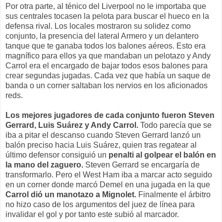
Por otra parte, al ténico del Liverpool no le importaba que
sus centrales tocasen la pelota para buscar el hueco en la
defensa rival. Los locales mostraron su solidez como
conjunto, la presencia del lateral Armero y un delantero
tanque que te ganaba todos los balones aéreos. Esto era
magnífico para ellos ya que mandaban un pelotazo y Andy
Carrol era el encargado de bajar todos esos balones para
crear segundas jugadas. Cada vez que había un saque de
banda o un corner saltaban los nervios en los aficionados
reds.
Los mejores jugadores de cada conjunto fueron Steven
Gerrard, Luis Suárez y Andy Carrol.
Todo parecía que se
iba a pitar el descanso cuando Steven Gerrard lanzó un
balón preciso hacia Luis Suárez, quien tras regatear al
último defensor consiguió un
penalti al golpear el balón en
la mano del zaguero.
Steven Gerrard se encargaría de
transformarlo. Pero el West Ham iba a marcar acto seguido
en un corner donde marcó Demel en una jugada en la que
Carrol dió un manotazo a Mignolet.
Finalmente el árbitro
no hizo caso de los argumentos del juez de línea para
invalidar el gol y por tanto este subió al marcador.