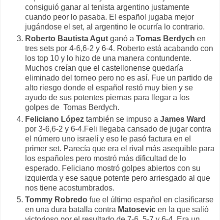
consiguió ganar al tenista argentino justamente
cuando peor lo pasaba. El español jugaba mejor
jugándose el set, al argentino le ocurría lo contrario.
Roberto Bautista Agut
ganó a
Tomas Berdych
en
tres sets por 4-6,6-2 y 6-4. Roberto está acabando con
los top 10 y lo hizo de una manera contundente.
Muchos creían que el castellonense quedaría
eliminado del torneo pero no es así. Fue un partido de
alto riesgo donde el español restó muy bien y se
ayudo de sus potentes piernas para llegar a los
golpes de Tomas Berdych.
Feliciano López
también se impuso a
James Ward
por 3-6,6-2 y 6-4.Feli llegaba cansado de jugar contra
el número uno israelí y eso le pasó factura en el
primer set. Parecía que era el rival más asequible para
los españoles pero mostró más dificultad de lo
esperado. Feliciano mostró golpes abiertos con su
izquierda y ese saque potente pero arriesgado al que
nos tiene acostumbrados.
Tommy Robredo
fue el último español en clasificarse
en una dura batalla contra
Matosevic
en la que salió
victorioso por el resultado de 7-6, 5-7 y 6-4. Era un