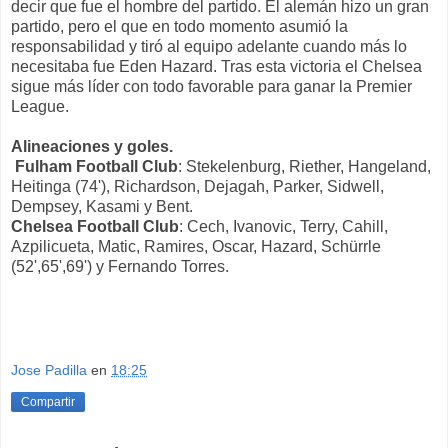
decir que fue el hombre del partido. El alemán hizo un gran
partido, pero el que en todo momento asumió la
responsabilidad y tiró al equipo adelante cuando más lo
necesitaba fue Eden Hazard. Tras esta victoria el Chelsea
sigue más líder con todo favorable para ganar la Premier
League.
Alineaciones y goles.
Fulham Football Club
: Stekelenburg, Riether, Hangeland,
Heitinga (74'), Richardson, Dejagah, Parker, Sidwell,
Dempsey, Kasami y Bent.
Chelsea Football Club
: Cech, Ivanovic, Terry, Cahill,
Azpilicueta, Matic, Ramires, Oscar, Hazard, Schürrle
(52',65',69') y Fernando Torres.
Jose Padilla
en
18:25
Compartir