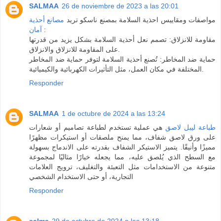
SALMAA
26 de noviembre de 2023 a las 20:01
مواصفات ومقاييس احذية السلامة بمصنع ناسكو تريد
مصانع أحذية
آمان
:
مقاومة للانزلاق: تصمم نعل أحذية السلامة بشكل يزيد من قدرتها
على المقاومة للانزلاق والانزلاق.
حماية ضد المخاطر: تُصنع أحذية السلامة لتوفر حماية ضد المخاطر
المختلفة في مكان العمل، مثل التأثيرات الكهربائية والكيميائية.
Responder
SALMAA
1 de octubre de 2024 a las 13:24
طباعة ليبل لاصق
هي عملية تستخدم لطباعة تصاميم أو شعارات
على ورق لاصق شفاف، مما يمنح ملصقات أو استيكرات مظهرًا
مميزًا وأنيقًا. يتميز الاستيكر الشفاف بقدرته على الاندماج بسهولة
مع السطح الذي يُلصق عليه، مما يجعله خيارًا مثاليًا لمجموعة
متنوعة من الاستخدامات مثل التعبئة والتغليف، ترويج العلامات
التجارية، أو حتى الاستخدام الشخصي
Responder
salma
29 de octubre de 2024 a las 13:18