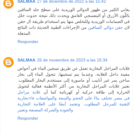
SALMAA
27 de diciembre de 2022 a las 15:42
يعاني الكثير من ظهور الدوالي الوريدية على سطح جلد الساقين
باللّون الأزرق أو البنفسجي الغامق ويحدث ذلك نتيجة حدوث خلل
في الصمامات الوريدية وللتخلص منها يتم استخدام طريقة ال حقن
لان
حقن دوالي الساقين
من الإجراءات الطبية الحديثة ذات النتائج
المذهلة.
Responder
SALMAA
26 de noviembre de 2023 a las 15:34
غلايات المراجل البخارية تعمل عن طريق تسخين الماء في أحواض
معينة داخل الغلاية، وعندما يتم تسخينها، تتحول الماء إلى بخار
ساخن يمر عبر أنابيب أو ماسورة إلى مستخدم البخار المطلوب.
تعتبر غلايات المراجل البخارية من أكثر الأنظمة فعالية لتحويل
الحرارة إلى طاقة حركية أو كهربائية كما أن
غلاية مراجل
بخارية</a في مصر تختلف بناءً على الحجم والسعة والمواصفات
التقنية للمرجل المطلوب. وتعتمد أيضًا على العلامة التجارية
والجودة والشركة المصنعة وتعتبر
Responder