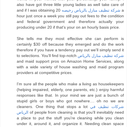
also have got three little young ladies as well take care of
and if I was obtaining
20 a
شركة تنظيف منازل بالرياض رخيصه
hour just once a week you still pay out fees to the condition
and federal government and therefore actually your
producing under 20 if that's your on an hourly basis price.
She tells me they most effective she can perform is
certainly $30 off because they emerged and do the work
therefore if you have a tendency pay out we'll simply send it
to selections. You'll find top-notch
شركة تنظيف منازل بالرياض
and maid support pros on Amazon Home Services, along
with a wide variety of house washing and maid program
providers at competitive prices.
I'm sure all the people who make a living as housekeepers
(helping impaired, elderly, one parents, etc.) enjoy harmful
responses like that. In your mind we are just a bunch of
stupid girls or boys who got nowhere.... oh no we are
cleaners. One thing that stops a lot
شركات تنظيف في
الرياض
of people from cleaning is that you'll inevitably need
a place to put the stuff you're cleaning while you clean
under it, around it, and organize it. Needing clean space