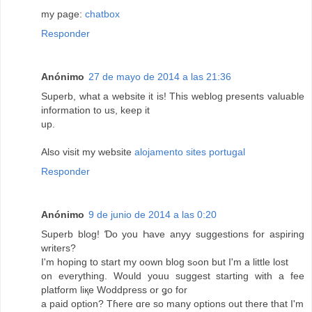
my page:
chatbox
Responder
Anónimo
27 de mayo de 2014 a las 21:36
Superb, what a website it is! This weblog presents valuable
information to us, keep it
up.
Also visit my website
alojamento sites portugal
Responder
Anónimo
9 de junio de 2014 a las 0:20
Superb blog! Ɗo yoս Һave anyy suggestions fοr aspiring
writers?
I'm hoping tօ start mу oown blog sߋon but I'm a little lost
on everything. Would youu ѕuggest starting ԝith a fee
platform liқe Woddpress or ǥo for
a paid option? Tɦere ɑгe so many options оut there that I'm