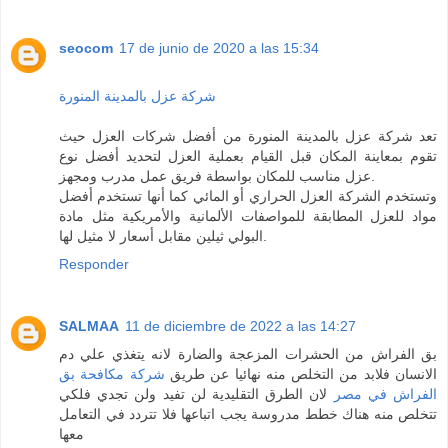
seocom
17 de junio de 2020 a las 15:34
شركة عزل بالمدينة المنورة
تعد شركة عزل بالمدينة المنورة من أفضل شركات العزل حيث
تقوم بمعاينة المكان قبل القيام بعملية العزل لتحديد أفضل نوع
عزل مناسب للمكان بواسطة فريق عمل مدرب ومجهز.
وتستخدم الشركة العزل الحراري أو المائي كما أنها تستخدم أفضل
مواد للعزل المطابقة للمواصفات الألمانية والأمريكية مثل مادة
البولي ثيلين مقابل أسعار لا مثيل لها.
Responder
SALMAA
11 de diciembre de 2022 a las 14:27
بق الفراش من الحشرات المزعجة والضارة لانه يتغذي علي دم
الانسان فلابد من التخلص منه نهائيا عن طريق
شركة مكافحة بق
الفراش في مصر
لان الطرق التقليدية لن تفيد ولن تجدي فلكي
تتخلص منه هناك خطط مدروسة يجب اتباعها فلا تتردد في التعامل
معها