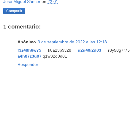
José Miguel Sáncer
en
22:01
Compartir
1 comentario:
Anónimo
3 de septiembre de 2022 a las 12:18
f3z48h6w75
k8a23p9v28
u2u40i2d03
r8y58g7r75
a4h87z3u07
q1w32q0d81
Responder