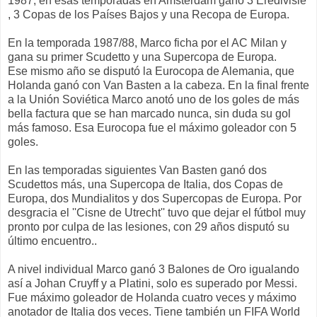
1987, en esas temporadas en Amsterdam ganó 3 Eredivisie
, 3 Copas de los Países Bajos y una Recopa de Europa.
En la temporada 1987/88, Marco ficha por el AC Milan y
gana su primer Scudetto y una Supercopa de Europa.
Ese mismo año se disputó la Eurocopa de Alemania, que
Holanda ganó con Van Basten a la cabeza. En la final frente
a la Unión Soviética Marco anotó uno de los goles de más
bella factura que se han marcado nunca, sin duda su gol
más famoso. Esa Eurocopa fue el máximo goleador con 5
goles.
En las temporadas siguientes Van Basten ganó dos
Scudettos más, una Supercopa de Italia, dos Copas de
Europa, dos Mundialitos y dos Supercopas de Europa. Por
desgracia el ''Cisne de Utrecht'' tuvo que dejar el fútbol muy
pronto por culpa de las lesiones, con 29 años disputó su
último encuentro..
A nivel individual Marco ganó 3 Balones de Oro igualando
así a Johan Cruyff y a Platini, solo es superado por Messi.
Fue máximo goleador de Holanda cuatro veces y máximo
anotador de Italia dos veces. Tiene también un FIFA World