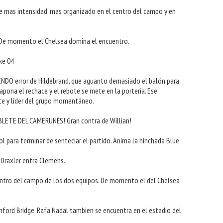
te mas intensidad, mas organizado en el centro del campo y en 
. De momento el Chelsea domina el encuentro.
ke 04
ENDO error de Hildebrand, que aguanto demasiado el balón para 
 tapona el rechace y el rebote se mete en la portería. Ese 
te y líder del grupo momentáneo. 
ETE DEL CAMERUNÉS! Gran contra de Willian! 
gol para terminar de senteciar el partido. Anima la hinchada Blue
a Draxler entra Clemens.
 centro del campo de los dos equipos. De momento el del Chelsea 
mford Bridge. Rafa Nadal tambien se encuentra en el estadio del 