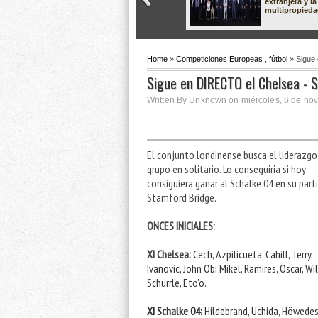
extranjera y la
multipropied
Home
»
Competiciones Europeas
,
fútbol
» Sigue 
Sigue en DIRECTO el Chelsea - 
Written By Unknown on miércoles, 6 de nov
El conjunto londinense busca el liderazgo
grupo en solitario. Lo conseguiria si hoy
consiguiera ganar al Schalke 04 en su part
Stamford Bridge.
ONCES INICIALES:
XI Chelsea:
Cech, Azpilicueta, Cahill, Terry, 
Ivanovic, John Obi Mikel, Ramires, Oscar, Will
Schurrle, Eto'o.
XI Schalke 04: 
Hildebrand, Uchida, Höwedes,