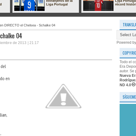
extranjeros de la
Liga Portuga
ad
Liga Portugal
récord histór
TRANSL
en DIRECTO el Chelsea - Schalke 04
Schalke 04
Powered b
iembre de 2013 | 21:17
COPYRI
Todo el c
 del
Era Depor
autor. Se 
Nueva Er
ido en
Rodrígue
ND 4.0
SÍGUEME
ian, 
 