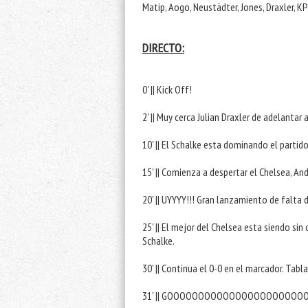
Matip, Aogo, Neustädter, Jones, Draxler, K
DIRECTO:
0' || Kick Off!
2' || Muy cerca Julian Draxler de adelantar 
10' || El Schalke esta dominando el part
20' || UYYYY!!! Gran lanzamiento de falta 
25' || El mejor del Chelsea esta siendo sin
Schalke. 
30' || Continua el 0-0 en el marcador. Tab
31' || GOOOOOOOOOOOOOOOOOOOOOOOO