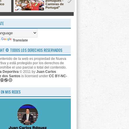
l:
portugués -
23/24: 'estr
ico
Canteras de
nos descon
Portugal"
ATE
y
Translate
GHT © TODOS LOS DERECHOS RESERVADOS
ontenido de la web es propiedad de Nueva
tiva y está protegido por los derechos de
prohíbe el uso parcial o total del contenido.
a Deportiva
© 2011 by
Juan Carlos
z dos Santos
is licensed under
CC BY-NC-
 EN MIS REDES