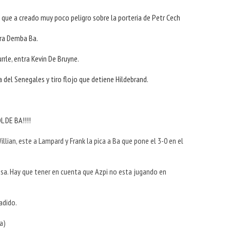
e que a creado muy poco peligro sobre la porteria de Petr Cech
tra Demba Ba. 
urrle, entra Kevin De Bruyne.
 del Senegales y tiro flojo que detiene Hildebrand. 
E BA!!!! 
illian, este a Lampard y Frank la pica a Ba que pone el 3-0 en el
fensa. Hay que tener en cuenta que Azpi no esta jugando en
ñadido.
Ba)