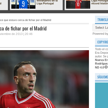
extranjeros de la
Liga Portuga
ad
Liga Portugal
récord histór
TRANSL
ce que estuvo cerca de fichar por el Madrid
a de fichar por el Madrid
Powered b
oviembre de 2013 | 20:46
COPYRI
Todo el c
Era Depor
autor. Se 
Nueva Er
Rodrígue
ND 4.0
SÍGUEME