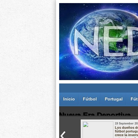
Inicio
Fútbol
Portugal
Fút
Nueva Era Deportiva
19 September 20
Juan Carlos Rodríguez dos Santos
Los dueños d
fútbol portug
crece la inver