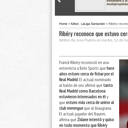
extranjera y la
multipropied
Home
»
fútbol
,
LaLiga Santander
» Ribéry recono
Ribéry reconoce que estuvo cerc
Written By Jose Padilla on martes, 12 de n
Franck Ribéry reconoció en una
entrevista a Beln Sports que
hace
años estuvo cerca de fichar por el
Real Madrid
. El actual nominado
al balón de oro afirmó que
tanto
Real Madrid como Barcelona
estuvieron interesados en él
y
que
estuvo más cerca de unirse al
club merengue
que al blaugrana.
El actual jugador del Bayern,
afirma qué
Zidane intentó y quiso
en todo momento que Ribéry