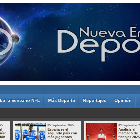
bol americano NFL
Más Deporte
Reportajes
Opinión
25
05 September 2025
03 September 
el
España es el
Análisis al
ués:
segundo país con
mercado de
sión
más jugadores
fichajes 2025