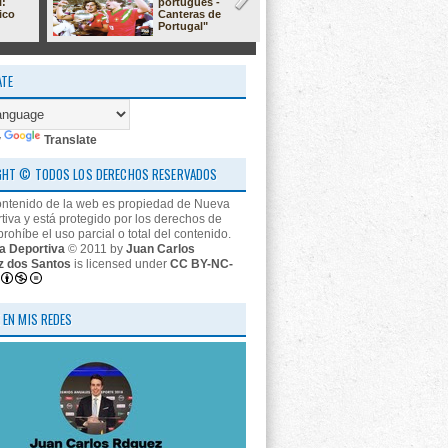
l:
portugués -
23/24: 'estr
ico
Canteras de
nos descon
Portugal"
ATE
y
Translate
GHT © TODOS LOS DERECHOS RESERVADOS
ontenido de la web es propiedad de Nueva
tiva y está protegido por los derechos de
prohíbe el uso parcial o total del contenido.
a Deportiva
© 2011 by
Juan Carlos
z dos Santos
is licensed under
CC BY-NC-
 EN MIS REDES