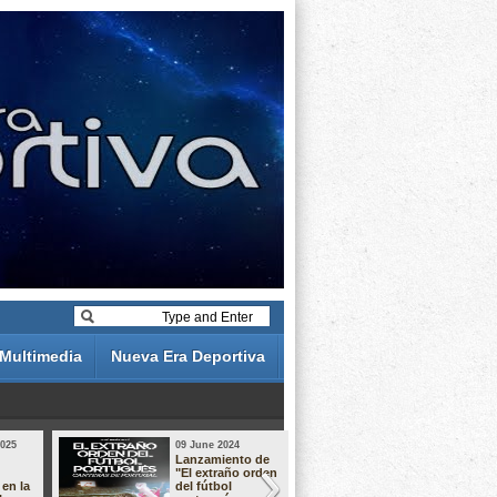
Multimedia
Nueva Era Deportiva
2025
09 June 2024
19 May 2024
Lanzamiento de
Análisis de 
"El extraño orden
descuentos 
 en la
del fútbol
Liga Portug